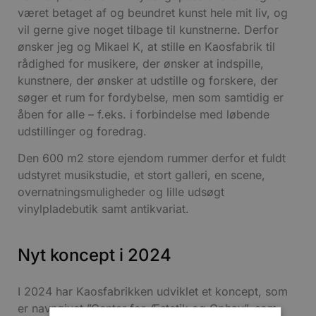
været betaget af og beundret kunst hele mit liv, og
vil gerne give noget tilbage til kunstnerne. Derfor
ønsker jeg og Mikael K, at stille en Kaosfabrik til
rådighed for musikere, der ønsker at indspille,
kunstnere, der ønsker at udstille og forskere, der
søger et rum for fordybelse, men som samtidig er
åben for alle – f.eks. i forbindelse med løbende
udstillinger og foredrag.
Den 600 m2 store ejendom rummer derfor et fuldt
udstyret musikstudie, et stort galleri, en scene,
overnatningsmuligheder og lille udsøgt
vinylpladebutik samt antikvariat.
Nyt koncept i 2024
I 2024 har Kaosfabrikken udviklet et koncept, som
er navngivet ”Center for Æstetik og Ophav”, som