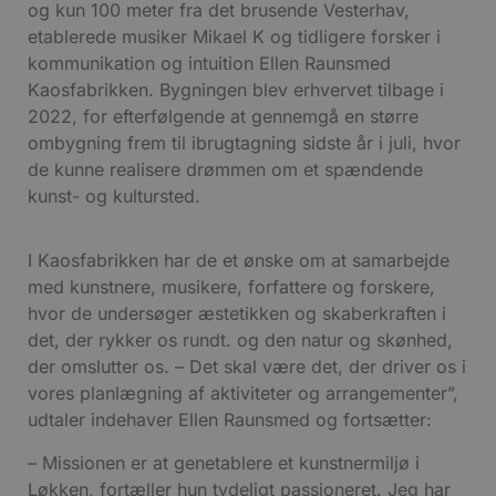
og kun 100 meter fra det brusende Vesterhav,
etablerede musiker Mikael K og tidligere forsker i
kommunikation og intuition Ellen Raunsmed
Kaosfabrikken. Bygningen blev erhvervet tilbage i
2022, for efterfølgende at gennemgå en større
ombygning frem til ibrugtagning sidste år i juli, hvor
de kunne realisere drømmen om et spændende
kunst- og kultursted.
I Kaosfabrikken har de et ønske om at samarbejde
med kunstnere, musikere, forfattere og forskere,
hvor de undersøger æstetikken og skaberkraften i
det, der rykker os rundt. og den natur og skønhed,
der omslutter os. – Det skal være det, der driver os i
vores planlægning af aktiviteter og arrangementer”,
udtaler indehaver Ellen Raunsmed og fortsætter:
– Missionen er at genetablere et kunstnermiljø i
Løkken, fortæller hun tydeligt passioneret. Jeg har