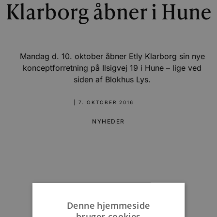
Klarborg åbner i Hune
Mandag d. 10. oktober åbner Etly Klarborg sin nye
konceptforretning på Ilsigvej 19 i Hune – lige ved
siden af Blokhus Lys.
|
7. OKTOBER 2016
NYHEDER
Denne hjemmeside
bruger cookies