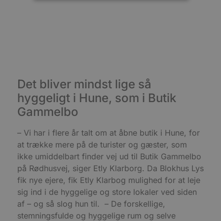
Absolut nødvendige
Ydeevne
Målretning
Funktionalitet
Absolut nødvendige cookies muliggør
hjemmesidens grundlæggende funktionalitet
såsom brugerlogin og kontoadministration.
Hjemmesiden kan ikke bruges korrekt uden de
Det bliver mindst lige så
absolut nødvendige cookies.
hyggeligt i Hune, som i Butik
Udbyder
/
Navn
Udløbsdato
B
Domæne
Gammelbo
pys_session_limit
.blokhus.dk
59 minutter
D
57
b
– Vi har i flere år talt om at åbne butik i Hune, for
sekunder
b
m
at trække mere på de turister og gæster, som
b
u
ikke umiddelbart finder vej ud til Butik Gammelbo
s
på Rødhusvej, siger Etly Klarborg. Da Blokhus Lys
s
i
fik nye ejere, fik Etly Klarbog mulighed for at leje
g
d
sig ind i de hyggelige og store lokaler ved siden
f
af – og så slog hun til. – De forskellige,
h
y
stemningsfulde og hyggelige rum og selve
f