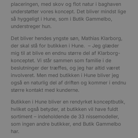
m
placeringen, med skov og flot natur i baghaven
t
understøtter vores koncept. Det bliver mindst lige
PHPSESSID
Session
C
PHP.net
så hyggeligt i Hune, som i Butik Gammelbo,
g
blokhus.dk
a
understreger hun.
b
s
e
Det bliver hendes yngste søn, Mathias Klarborg,
i
der skal stå for butikken i Hune. – Jeg glæder
d
o
mig til at blive en endnu større del af Klarborg-
v
b
konceptet. Vi står sammen som familie i de
D
e
beslutninger der træffes, og jeg har altid været
g
involveret. Men med butikken i Hune bliver jeg
n
h
også en naturlig del af driften og kommer i endnu
b
s
større kontakt med kunderne.
w
e
Butikken i Hune bliver en rendyrket konceptbutik,
e
o
hvilket også betyder, at butikken vil have fuldt
l
e
sortiment – indeholdende de 33 nissemodeller,
m
som ingen andre butikker, end Butik Gammelbo
CookieScriptConsent
4 uger 2
D
CookieScript
har.
dage
b
blokhus.dk
C