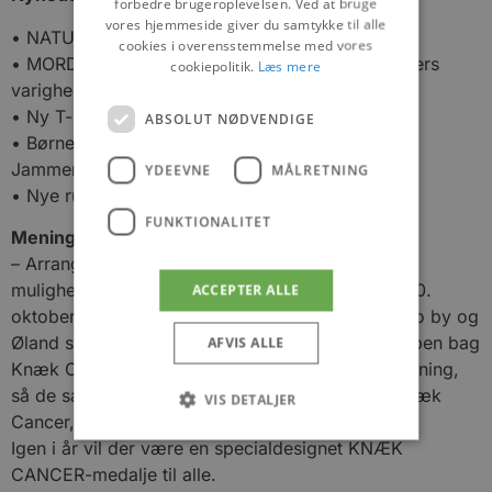
forbedre brugeroplevelsen. Ved at bruge
vores hjemmeside giver du samtykke til alle
• NATUROPLEVELSE i Øland Skov
cookies i overensstemmelse med vores
• MORDMYSTERIET et FAMILIELØB på 5-kilometers
cookiepolitik.
Læs mere
varighed
• Ny T-shirt fra SportMaster Aabybro
ABSOLUT NØDVENDIGE
• Børne aktiviteter og start fra FGU Nordvest
Jammerbugt
YDEEVNE
MÅLRETNING
• Nye ruter i Aabybro by
FUNKTIONALITET
Meningsfyldt event
– Arrangørerne glæder sig over samarbejdet og
muligheden for sammen at afvikle eventen den 30.
ACCEPTER ALLE
oktober i nye rammer hos FGU Nordvest Aabybro by og
Øland skov, hvor løbet skydes i gang. Styregruppen bag
AFVIS ALLE
Knæk Cancer Løbet Aabybro håber på stor tilslutning,
så de sammen kan overrække et flot beløb til Knæk
VIS DETALJER
Cancer, siger Karsten Sørensen.
Igen i år vil der være en specialdesignet KNÆK
CANCER-medalje til alle.
Absolut nødvendige
Ydeevne