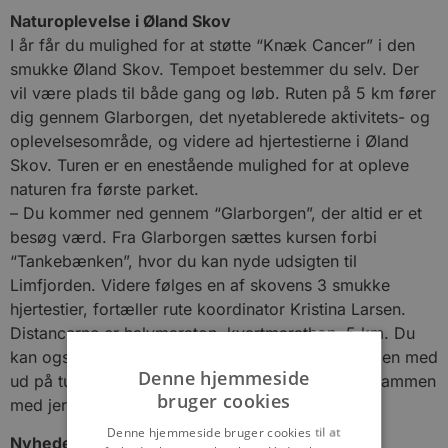
Naturoplevelse i Øland Skov
I år får du mulighed for at støtte “Knæk Cancer” i den
smukke Øland Skov. Tempoet bestemmer du selv. Der
vil være plads til både gang og løb. Ruten på 5 km fører
dig gennem Glarborgen, det nyetablerede aktivitets- og
oplevelsesområde, og videre ad hjertestierne i Øland
Skov. Turen er en enestående mulighed for at opleve
naturen fra første parket.
– Du kommer ned gennem “Glarborgen”, der altid er et
besøg værd. Fra Glarborgen sættes kursen forbi
“Tankebænken”, hvor du kan nyde udsigten til
Limfjorden. Videre følges en af skovens 3 smukke
hjertestier, fortæller rute koordinator Kristina Larsen.
Distancerne er halvmaraton, kvartmarathon, 5 km. Du
kan også vælge at gå/løbe 5 km. Ta’ gerne familien med
Denne hjemmeside
ud på tur og lad børn eller børnebørn boltre sig sammen
bruger cookies
med jer på gå/løbeturen.
Denne hjemmeside bruger cookies til at
Nyheder: