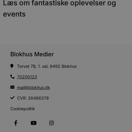
Læs om fantastiske oplevelser og
PHPSESSID
Session
C
PHP.net
g
blokhus.dk
a
events
b
s
e
i
d
o
v
b
D
e
Blokhus Medier
g
n
h
Torvet 7B, 1. sal, 9492 Blokhus
b
s
w
70200123
e
e
mail@blokhus.dk
o
l
e
CVR: 26486378
m
Cookiepolitik
CookieScriptConsent
4 uger 2
D
CookieScript
dage
b
blokhus.dk
C
S
t
h