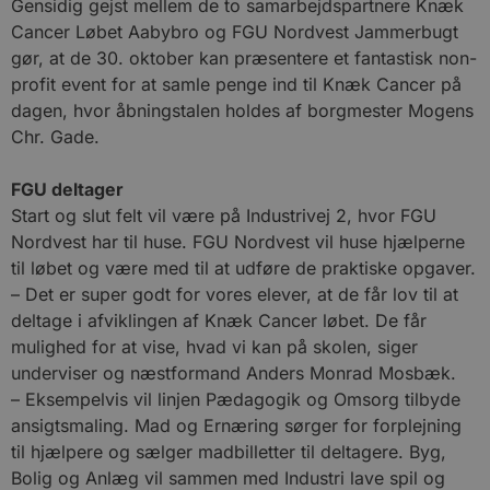
Gensidig gejst mellem de to samarbejdspartnere Knæk
Cancer Løbet Aabybro og FGU Nordvest Jammerbugt
gør, at de 30. oktober kan præsentere et fantastisk non-
profit event for at samle penge ind til Knæk Cancer på
dagen, hvor åbningstalen holdes af borgmester Mogens
Chr. Gade.
FGU deltager
Start og slut felt vil være på Industrivej 2, hvor FGU
Nordvest har til huse. FGU Nordvest vil huse hjælperne
til løbet og være med til at udføre de praktiske opgaver.
– Det er super godt for vores elever, at de får lov til at
deltage i afviklingen af Knæk Cancer løbet. De får
mulighed for at vise, hvad vi kan på skolen, siger
underviser og næstformand Anders Monrad Mosbæk.
– Eksempelvis vil linjen Pædagogik og Omsorg tilbyde
ansigtsmaling. Mad og Ernæring sørger for forplejning
til hjælpere og sælger madbilletter til deltagere. Byg,
Bolig og Anlæg vil sammen med Industri lave spil og