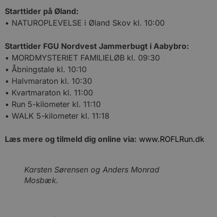
Starttider på Øland:
Målretning
Funktionalitet
• NATUROPLEVELSE i Øland Skov kl. 10:00
Absolut nødvendige cookies muliggør
hjemmesidens grundlæggende funktionalitet
såsom brugerlogin og kontoadministration.
Starttider FGU Nordvest Jammerbugt i Aabybro:
Hjemmesiden kan ikke bruges korrekt uden de
• MORDMYSTERIET FAMILIELØB kl. 09:30
absolut nødvendige cookies.
• Åbningstale kl. 10:10
Udbyder
/
Navn
Udløbsdato
B
• Halvmaraton kl. 10:30
Domæne
• Kvartmaraton kl. 11:00
pys_session_limit
.blokhus.dk
59 minutter
D
57
b
• Run 5-kilometer kl. 11:10
sekunder
b
• WALK 5-kilometer kl. 11:18
m
b
u
s
Læs mere og tilmeld dig online via:
www.ROFLRun.dk
s
i
g
d
Karsten Sørensen og Anders Monrad
f
h
Mosbæk.
y
f
m
t