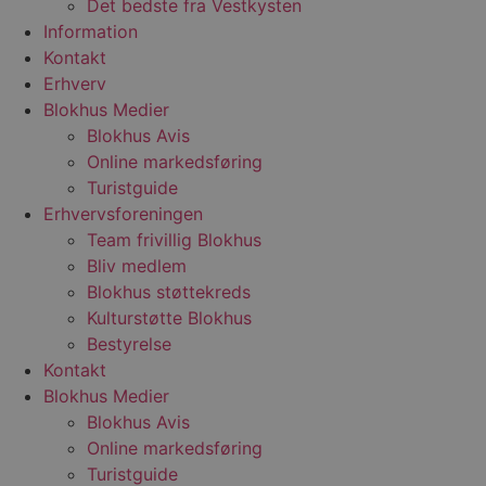
Det bedste fra Vestkysten
Analyt
at be
Information
anmo
Kontakt
(hast
gasbe
Erhverv
YSC
Session
Denne
Google LLC
Blokhus Medier
indst
.youtube.com
til at
Blokhus Avis
af in
Online markedsføring
VISITOR_INFO1_LIVE
5 måneder
Denne
Google LLC
Turistguide
4 uger
indst
.youtube.com
for at
Erhvervsforeningen
bruge
Team frivillig Blokhus
Youtu
er ind
Bliv medlem
webst
også 
Blokhus støttekreds
webs
Kulturstøtte Blokhus
bruge
gamle
Bestyrelse
Yout
græns
Kontakt
__Secure-YNID
.youtube.com
5 måneder
Denne
Blokhus Medier
4 uger
benytt
Blokhus Avis
den b
unikt
Online markedsføring
bruge
Formå
Turistguide
regis