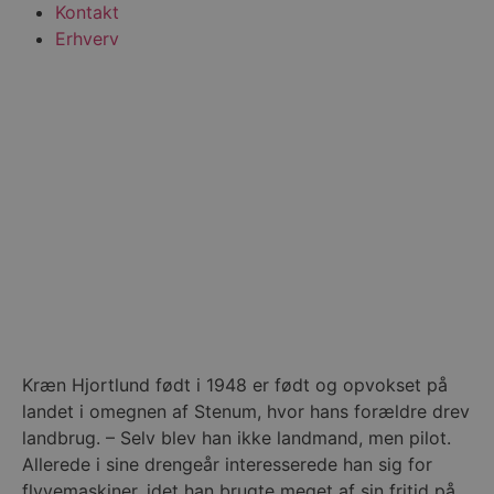
Kontakt
Erhverv
Kræn Hjortlund født i 1948 er født og opvokset på
landet i omegnen af Stenum, hvor hans forældre drev
landbrug. – Selv blev han ikke landmand, men pilot.
Allerede i sine drengeår interesserede han sig for
flyvemaskiner, idet han brugte meget af sin fritid på