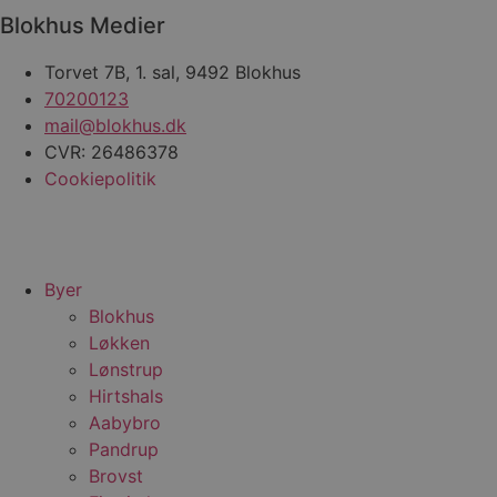
g
Blokhus Medier
n
h
b
Torvet 7B, 1. sal, 9492 Blokhus
s
w
70200123
e
e
mail@blokhus.dk
o
CVR: 26486378
l
e
Cookiepolitik
m
CookieScriptConsent
4 uger 2
D
CookieScript
dage
b
blokhus.dk
C
S
t
Byer
h
p
Blokhus
s
Løkken
b
e
Lønstrup
a
S
Hirtshals
c
f
Aabybro
k
Pandrup
pys_start_session
.blokhus.dk
Session
D
Brovst
b
o