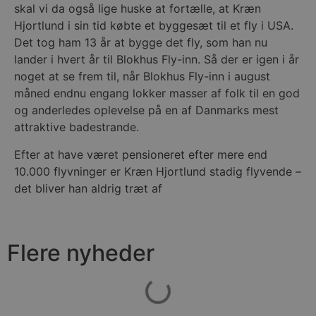
skal vi da også lige huske at fortælle, at Kræn
pys_session_limit
.blokhus.dk
59 minutter
D
Hjortlund i sin tid købte et byggesæt til et fly i USA.
57
b
sekunder
b
Det tog ham 13 år at bygge det fly, som han nu
m
b
lander i hvert år til Blokhus Fly-inn. Så der er igen i år
u
noget at se frem til, når Blokhus Fly-inn i august
s
s
måned endnu engang lokker masser af folk til en god
i
g
og anderledes oplevelse på en af Danmarks mest
d
attraktive badestrande.
f
h
y
Efter at have været pensioneret efter mere end
f
m
10.000 flyvninger er Kræn Hjortlund stadig flyvende –
t
det bliver han aldrig træt af
PHPSESSID
Session
C
PHP.net
g
blokhus.dk
a
b
s
Flere nyheder
e
i
d
o
v
b
D
e