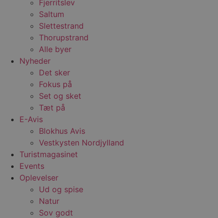
Fjerritslev
b
Saltum
t
d
Slettestrand
g
h
Thorupstrand
o
e
Alle byer
h
Nyheder
ti
Det sker
VISITOR_PRIVACY_METADATA
5 måneder
D
YouTube
4 uger
b
.youtube.com
Fokus på
g
Set og sket
b
s
Tæt på
p
f
E-Avis
i
Blokhus Avis
w
r
Vestkysten Nordjylland
p
b
Turistmagasinet
s
f
Events
p
Oplevelser
b
p
Ud og spise
o
i
Natur
d
Sov godt
p