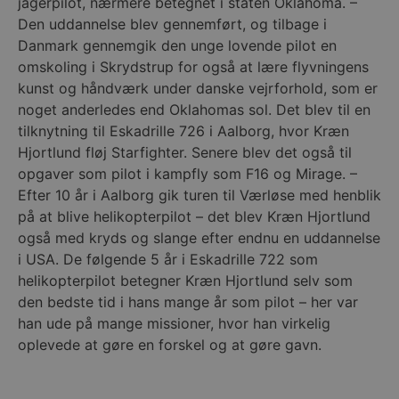
jagerpilot, nærmere betegnet i staten Oklahoma. –
Den uddannelse blev gennemført, og tilbage i
Danmark gennemgik den unge lovende pilot en
omskoling i Skrydstrup for også at lære flyvningens
kunst og håndværk under danske vejrforhold, som er
noget anderledes end Oklahomas sol. Det blev til en
tilknytning til Eskadrille 726 i Aalborg, hvor Kræn
Hjortlund fløj Starfighter. Senere blev det også til
opgaver som pilot i kampfly som F16 og Mirage. –
Efter 10 år i Aalborg gik turen til Værløse med henblik
på at blive helikopterpilot – det blev Kræn Hjortlund
også med kryds og slange efter endnu en uddannelse
i USA. De følgende 5 år i Eskadrille 722 som
helikopterpilot betegner Kræn Hjortlund selv som
den bedste tid i hans mange år som pilot – her var
han ude på mange missioner, hvor han virkelig
oplevede at gøre en forskel og at gøre gavn.