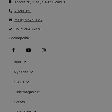
Torvet 7B, 1. sal, 9492 Blokhus
o
v
b
70200123
D
e
g
mail@blokhus.dk
n
h
CVR: 26486378
b
s
w
Cookiepolitik
e
e
o
l
e
m
Byer
CookieScriptConsent
4 uger 2
D
CookieScript
dage
b
blokhus.dk
Nyheder
C
S
t
E-Avis
h
p
s
Turistmagasinet
b
e
a
Events
S
c
f
Oplevelser