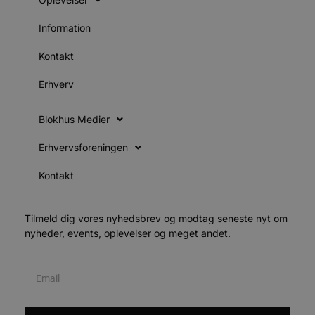
k
pys_start_session
.blokhus.dk
Session
D
Information
b
o
Kontakt
b
t
d
Erhverv
g
h
o
e
Blokhus Medier
h
ti
Erhvervsforeningen
VISITOR_PRIVACY_METADATA
5 måneder
D
YouTube
4 uger
b
.youtube.com
g
Kontakt
b
s
p
f
Tilmeld dig vores nyhedsbrev og modtag seneste nyt om
i
nyheder, events, oplevelser og meget andet.
w
r
p
b
s
f
p
b
p