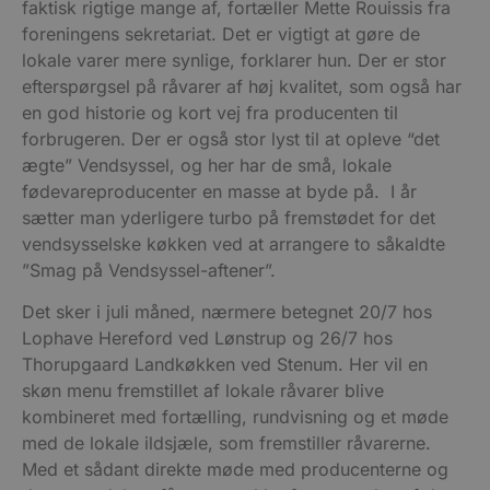
faktisk rigtige mange af, fortæller Mette Rouissis fra
foreningens sekretariat. Det er vigtigt at gøre de
lokale varer mere synlige, forklarer hun. Der er stor
efterspørgsel på råvarer af høj kvalitet, som også har
en god historie og kort vej fra producenten til
forbrugeren. Der er også stor lyst til at opleve “det
ægte” Vendsyssel, og her har de små, lokale
fødevareproducenter en masse at byde på. I år
sætter man yderligere turbo på fremstødet for det
vendsysselske køkken ved at arrangere to såkaldte
”Smag på Vendsyssel-aftener”.
Det sker i juli måned, nærmere betegnet 20/7 hos
Lophave Hereford ved Lønstrup og 26/7 hos
Thorupgaard Landkøkken ved Stenum. Her vil en
skøn menu fremstillet af lokale råvarer blive
kombineret med fortælling, rundvisning og et møde
med de lokale ildsjæle, som fremstiller råvarerne.
Med et sådant direkte møde med producenterne og