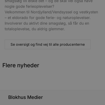
smagsløg vil elske det – og de skal vel også have
absolut nødvendige cookies.
nogle gode ferieoplevelser?
Udbyder
/
Velkommen til Nordjylland/Vendsyssel og vestkysten
Navn
Udløbsdato
B
Domæne
– et eldorado for gode ferie- og naturoplevelser.
pys_session_limit
.blokhus.dk
59 minutter
D
Involverer du aktivt dine smagsløg, så får du en
57
b
sekunder
b
totaloplevelse, du aldrig glemmer.
m
b
u
s
Se oversigt og find vej til alle producenterne
s
i
g
d
f
h
Flere nyheder
y
f
m
t
PHPSESSID
Session
C
PHP.net
g
blokhus.dk
a
b
s
Blokhus Medier
e
i
d