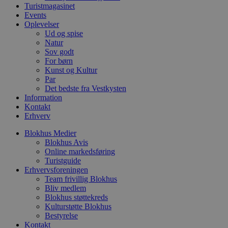
f
Turistmagasinet
i
Events
w
Oplevelser
r
p
Ud og spise
b
Natur
s
Sov godt
f
For børn
p
b
Kunst og Kultur
p
Par
o
Det bedste fra Vestkysten
i
d
Information
p
Kontakt
b
Erhverv
f
s
Blokhus Medier
Blokhus Avis
Online markedsføring
Turistguide
Erhvervsforeningen
Udbyder
/
Navn
Udløbsdato
Beskrivelse
Team frivillig Blokhus
Domæne
Udbyder
/
Navn
Udløbsdato
Beskrivelse
Bliv medlem
Domæne
pys_first_visit
.blokhus.dk
1 uge
Denne cookie
Udbyder
/
Blokhus støttekreds
Navn
Udløbsdato
Beskr
bruges til at
_gid
1 dag
Denne cookie
Google LLC
Domæne
Kulturstøtte Blokhus
bestemme den
Google Anal
.blokhus.dk
Bestyrelse
første gang
gemmer og 
_gcl_au
2 måneder
Denne
Google LLC
brugeren besøgte
unik værdi 
Kontakt
4 uger
indsti
.blokhus.dk