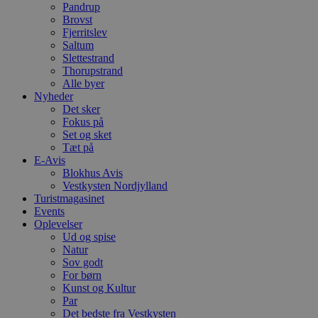
m
Pandrup
t
Brovst
Fjerritslev
PHPSESSID
Session
C
PHP.net
g
blokhus.dk
Saltum
a
Slettestrand
b
Thorupstrand
s
e
Alle byer
i
Nyheder
d
Det sker
o
Fokus på
v
b
Set og sket
D
Tæt på
e
E-Avis
g
n
Blokhus Avis
h
Vestkysten Nordjylland
b
Turistmagasinet
s
Events
w
e
Oplevelser
e
Ud og spise
o
Natur
l
e
Sov godt
m
For børn
Kunst og Kultur
CookieScriptConsent
4 uger 2
D
CookieScript
Par
dage
b
blokhus.dk
C
Det bedste fra Vestkysten