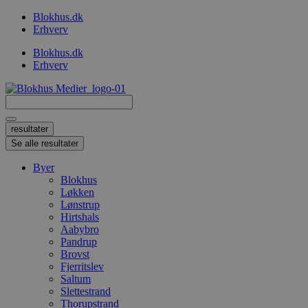
Videre
Blokhus.dk
til
Erhverv
indhold
Blokhus.dk
Erhverv
Search
...
resultater
Se alle resultater
Byer
Blokhus
Løkken
Lønstrup
Hirtshals
Aabybro
Pandrup
Brovst
Fjerritslev
Saltum
Slettestrand
Thorupstrand