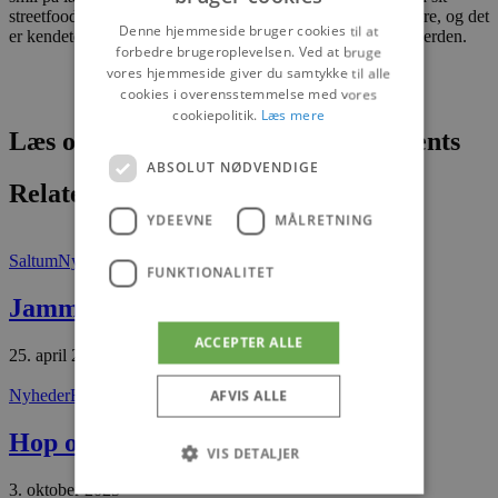
streetfood gadekøkken, der kan poppe op, hvor det skal være, og det
Denne hjemmeside bruger cookies til at
er kendetegnet ved at servere lækre, hurtige retter fra hele verden.
forbedre brugeroplevelsen. Ved at bruge
vores hjemmeside giver du samtykke til alle
cookies i overensstemmelse med vores
cookiepolitik.
Læs mere
Læs om fantastiske oplevelser og events
ABSOLUT NØDVENDIGE
Relaterede artikler
YDEEVNE
MÅLRETNING
Saltum
Nyheder
FUNKTIONALITET
Jammerbugt som magnet
ACCEPTER ALLE
25. april 2026
Nyheder
Blokhus
AFVIS ALLE
Hop og leg for hele kommunen
VIS DETALJER
3. oktober 2025