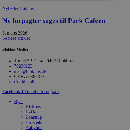
Nyheder
Blokhus
Absolut nødvendige
Ydeevne
Målretning
Funktionalitet
Ny forpagter søges til Park Cafeen
Absolut nødvendige cookies muliggør
3. marts 2026
hjemmesidens grundlæggende funktionalitet
Se flere artikler
såsom brugerlogin og kontoadministration.
Hjemmesiden kan ikke bruges korrekt uden de
absolut nødvendige cookies.
Blokhus Medier
Udbyder
/
Navn
Udløbsdato
B
Torvet 7B, 1. sal, 9492 Blokhus
Domæne
70200123
pys_session_limit
.blokhus.dk
59 minutter
D
mail@blokhus.dk
57
b
CVR: 26486378
sekunder
b
Cookiepolitik
m
b
u
Facebook-f
Youtube
Instagram
s
s
Byer
i
Blokhus
g
d
Løkken
f
Lønstrup
h
Hirtshals
y
f
Aabybro