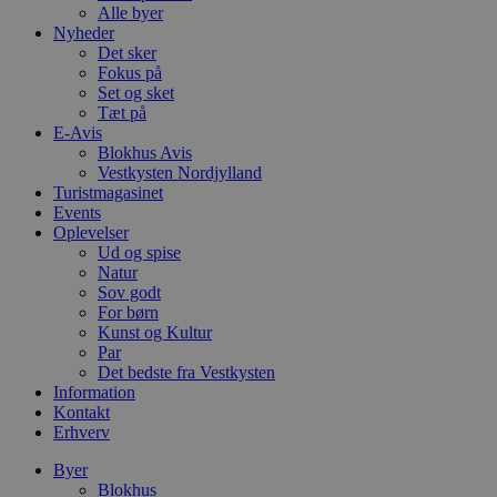
Alle byer
Nyheder
Det sker
Fokus på
Set og sket
Tæt på
E-Avis
Blokhus Avis
Vestkysten Nordjylland
Turistmagasinet
Events
Oplevelser
Ud og spise
Natur
Sov godt
For børn
Kunst og Kultur
Par
Det bedste fra Vestkysten
Information
Kontakt
Erhverv
Byer
Blokhus