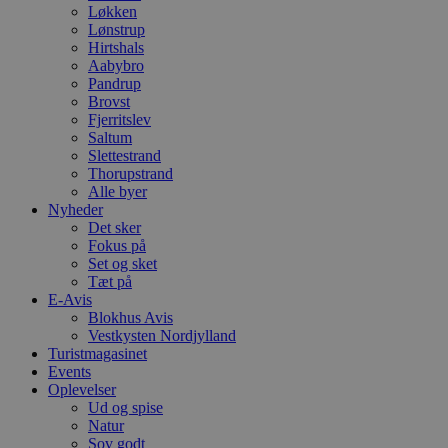
Løkken
Lønstrup
Hirtshals
Aabybro
Pandrup
Brovst
Fjerritslev
Saltum
Slettestrand
Thorupstrand
Alle byer
Nyheder
Det sker
Fokus på
Set og sket
Tæt på
E-Avis
Blokhus Avis
Vestkysten Nordjylland
Turistmagasinet
Events
Oplevelser
Ud og spise
Natur
Sov godt