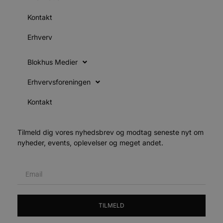
Udbyder
/
Navn
Udløbsdato
B
Kontakt
Domæne
pys_session_limit
.blokhus.dk
59 minutter
D
Erhverv
57
b
sekunder
b
m
b
Blokhus Medier
u
s
Erhvervsforeningen
s
i
g
Kontakt
d
f
h
y
f
Tilmeld dig vores nyhedsbrev og modtag seneste nyt om
m
nyheder, events, oplevelser og meget andet.
t
PHPSESSID
Session
C
PHP.net
g
blokhus.dk
a
b
s
e
i
TILMELD
d
o
v