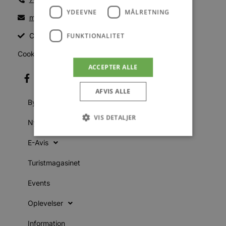
YDEEVNE
MÅLRETNING
mail@blokhus.dk
CVR: 26486378
FUNKTIONALITET
Cookiepolitik
ACCEPTER ALLE
AFVIS ALLE
Byer
VIS DETALJER
Nyheder
E-Avis
Absolut nødvendige
Ydeevne
Turistmagasinet
Målretning
Funktionalitet
Events
Absolut nødvendige cookies muliggør
hjemmesidens grundlæggende funktionalitet
Oplevelser
såsom brugerlogin og kontoadministration.
Hjemmesiden kan ikke bruges korrekt uden de
absolut nødvendige cookies.
Information