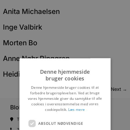
Anita Michaelsen
Inge Valbirk
Morten Bo
Anne Nøhr Ringgren
Denne hjemmeside
Heidi Winther
bruger cookies
Denne hjemmeside bruger cookies til at
Next
→
forbedre brugeroplevelsen. Ved at bruge
vores hjemmeside giver du samtykke til alle
cookies i overensstemmelse med vores
Blokhus Medier
cookiepolitik.
Læs mere
Torvet 7B, 1. sal, 9492 Blokhus
ABSOLUT NØDVENDIGE
70200123