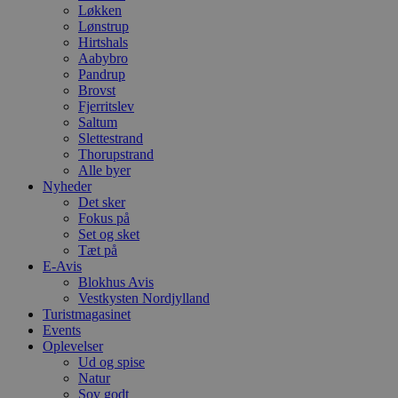
Løkken
Lønstrup
Hirtshals
Aabybro
Pandrup
Brovst
Fjerritslev
Saltum
Slettestrand
Thorupstrand
Alle byer
Nyheder
Det sker
Fokus på
Set og sket
Tæt på
E-Avis
Blokhus Avis
Vestkysten Nordjylland
Turistmagasinet
Events
Oplevelser
Ud og spise
Natur
Sov godt