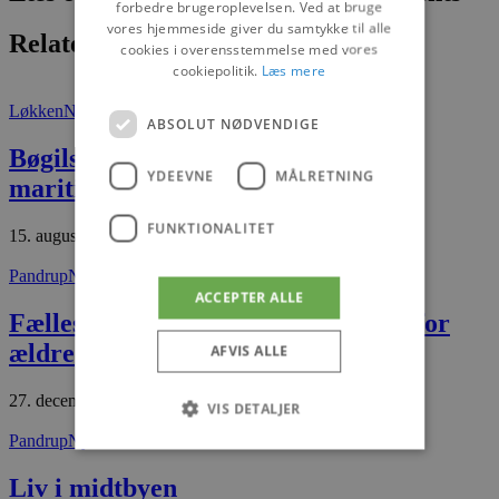
forbedre brugeroplevelsen. Ved at bruge
vores hjemmeside giver du samtykke til alle
Relaterede artikler
cookies i overensstemmelse med vores
cookiepolitik.
Læs mere
Løkken
Nyheder
ABSOLUT NØDVENDIGE
Bøgils kutter skal formidle Løkkens
YDEEVNE
MÅLRETNING
maritime historie
FUNKTIONALITET
15. august 2025
Pandrup
Nyheder
ACCEPTER ALLE
Fællesskab, bevægelse og livsglæde for
ældre
AFVIS ALLE
27. december 2025
VIS DETALJER
Pandrup
Nyheder
Liv i midtbyen
Absolut nødvendige
Ydeevne