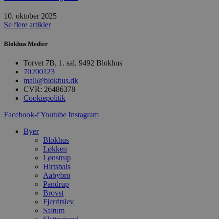
Målretning
Funktionalitet
10. oktober 2025
Se flere artikler
Absolut nødvendige cookies muliggør
hjemmesidens grundlæggende funktionalitet
Blokhus Medier
såsom brugerlogin og kontoadministration.
Hjemmesiden kan ikke bruges korrekt uden de
absolut nødvendige cookies.
Torvet 7B, 1. sal, 9492 Blokhus
70200123
Udbyder
/
Navn
Udløbsdato
B
mail@blokhus.dk
Domæne
CVR: 26486378
Cookiepolitik
pys_session_limit
.blokhus.dk
59 minutter
D
57
b
sekunder
b
Facebook-f
Youtube
Instagram
m
b
Byer
u
s
Blokhus
s
Løkken
i
Lønstrup
g
Hirtshals
d
f
Aabybro
h
Pandrup
y
Brovst
f
m
Fjerritslev
t
Saltum