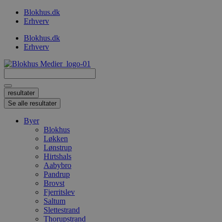
Videre
Blokhus.dk
til
Erhverv
indhold
Blokhus.dk
Erhverv
Search
...
resultater
Se alle resultater
Byer
Blokhus
Løkken
Lønstrup
Hirtshals
Aabybro
Pandrup
Brovst
Fjerritslev
Saltum
Slettestrand
Thorupstrand