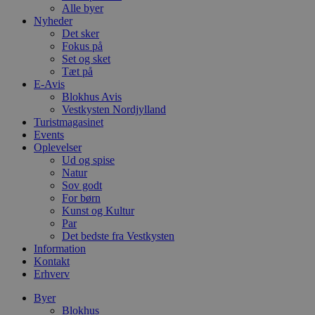
Alle byer
Nyheder
Det sker
Fokus på
Set og sket
Tæt på
E-Avis
Blokhus Avis
Vestkysten Nordjylland
Turistmagasinet
Events
Oplevelser
Ud og spise
Natur
Sov godt
For børn
Kunst og Kultur
Par
Det bedste fra Vestkysten
Information
Kontakt
Erhverv
Byer
Blokhus