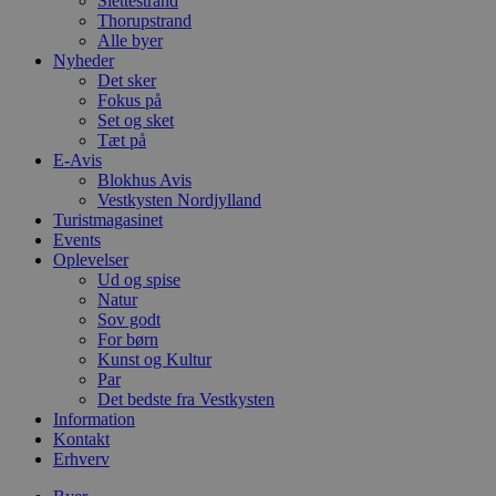
Slettestrand
PHPSESSID
Session
C
PHP.net
Thorupstrand
g
blokhus.dk
a
Alle byer
b
Nyheder
s
Det sker
e
i
Fokus på
d
Set og sket
o
Tæt på
v
E-Avis
b
D
Blokhus Avis
e
Vestkysten Nordjylland
g
Turistmagasinet
n
h
Events
b
Oplevelser
s
Ud og spise
w
Natur
e
e
Sov godt
o
For børn
l
Kunst og Kultur
e
m
Par
Det bedste fra Vestkysten
CookieScriptConsent
4 uger 2
D
CookieScript
Information
dage
b
blokhus.dk
Kontakt
C
S
Erhverv
t
h