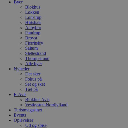
o
Byer
b
Blokhus
t
Løkken
d
g
Lønstrup
h
Hirtshals
o
Aabybro
e
h
Pandrup
t
Brovst
Fjerritslev
VISITOR_PRIVACY_METADATA
5 måneder
D
YouTube
Saltum
4 uger
b
.youtube.com
Slettestrand
b
Thorupstrand
s
Alle byer
p
Nyheder
f
i
Det sker
w
Fokus på
r
Set og sket
p
b
Tæt på
s
E-Avis
f
Blokhus Avis
p
Vestkysten Nordjylland
b
p
Turistmagasinet
o
Events
i
Oplevelser
d
p
Ud og spise