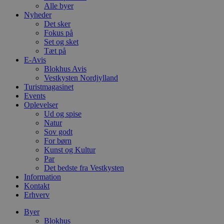
Alle byer
Nyheder
Det sker
Fokus på
Set og sket
Tæt på
E-Avis
Blokhus Avis
Vestkysten Nordjylland
Turistmagasinet
Events
Oplevelser
Ud og spise
Natur
Sov godt
For børn
Kunst og Kultur
Par
Det bedste fra Vestkysten
Information
Kontakt
Erhverv
Byer
Blokhus