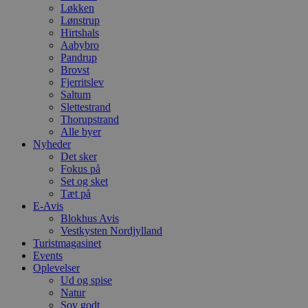
Løkken
Lønstrup
Hirtshals
Aabybro
Pandrup
Brovst
Fjerritslev
Saltum
Slettestrand
Thorupstrand
Alle byer
Nyheder
Det sker
Fokus på
Set og sket
Tæt på
E-Avis
Blokhus Avis
Vestkysten Nordjylland
Turistmagasinet
Events
Oplevelser
Ud og spise
Natur
Sov godt