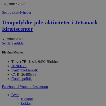
Navn
Udløbsdato
B
Domæne
16. januar 2026
pys_session_limit
.blokhus.dk
59 minutter
D
Set og sket
Nyheder
57
b
sekunder
b
m
Tempofyldte jule-aktiviteter i Jetsmark
b
u
Idrætscenter
s
s
i
5. januar 2026
g
Se flere artikler
d
f
h
Blokhus Medier
y
f
m
Torvet 7B, 1. sal, 9492 Blokhus
t
70200123
PHPSESSID
Session
C
mail@blokhus.dk
PHP.net
g
blokhus.dk
CVR: 26486378
a
Cookiepolitik
b
s
e
Facebook-f
Youtube
Instagram
i
d
Byer
o
Blokhus
v
b
Løkken