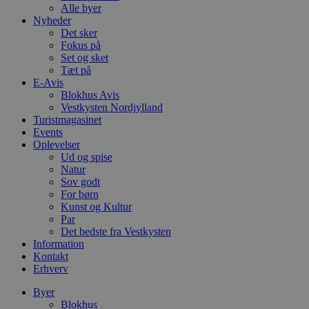
Alle byer
Nyheder
Det sker
Fokus på
Set og sket
Tæt på
E-Avis
Blokhus Avis
Vestkysten Nordjylland
Turistmagasinet
Events
Oplevelser
Ud og spise
Natur
Sov godt
For børn
Kunst og Kultur
Par
Det bedste fra Vestkysten
Information
Kontakt
Erhverv
Byer
Blokhus