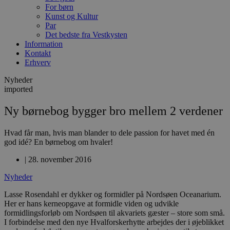
For børn
Kunst og Kultur
Par
Det bedste fra Vestkysten
Information
Kontakt
Erhverv
Nyheder
imported
Ny børnebog bygger bro mellem 2 verdener
Hvad får man, hvis man blander to dele passion for havet med én
god idé? En børnebog om hvaler!
|
28. november 2016
Nyheder
Lasse Rosendahl er dykker og formidler på Nordsøen Oceanarium.
Her er hans kerneopgave at formidle viden og udvikle
formidlingsforløb om Nordsøen til akvariets gæster – store som små.
I forbindelse med den nye Hvalforskerhytte arbejdes der i øjeblikket