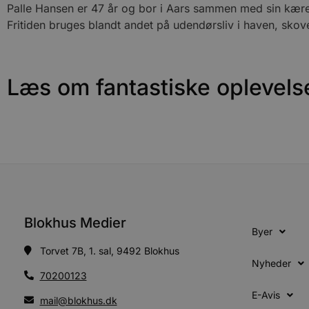
Palle Hansen er 47 år og bor i Aars sammen med sin kære
Fritiden bruges blandt andet på udendørsliv i haven, sko
VISITOR_PRIVACY_METAD
Læs om fantastiske oplevels
Udbyder
Navn
Domæne
Udby
Navn
Navn
Dom
pys_first_visit
.blokhus.
_gid
_gcl_au
Googl
.blok
_ga
Googl
__Secure-
.blok
ROLLOUT_TOKEN
Blokhus Medier
Byer
pbid
pys_landing_page
now-
Torvet 7B, 1. sal, 9492 Blokhus
cowo
Nyheder
.blok
70200123
_fbp
_ga_PJR83J7HYC
.blok
E-Avis
mail@blokhus.dk