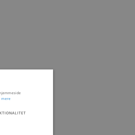
s hjemmeside
 mere
KTIONALITET