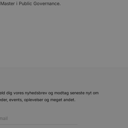
 Master i Public Governance.
eller data poster huskes
ykke og privatlivsvalg for
r data på den besøgendes
e af personlige oplysninger
et i fremtidige sessioner.
esøgte hjemmesiden for at
g opdaterer en unik værdi
r oplysninger om, hvordan
ninger.
, som slutbrugeren måtte
- som er en væsentlig
ndtere eksperimenter, A/B-
jeneste. Denne cookie
rollouts"). Cookien sikrer,
tilfældigt genereret
 en testperiode, så
modning på et websted og
e pludselig ændrer sig,
eld dig vores nyhedsbrev og modtag seneste nyt om
der, events, oplevelser og meget andet.
ende og sessioner, der
lander på, når du besøger
agner.
eroplevelser eller sporing
ukter, såsom realtidstilbud
ssionstilstanden.