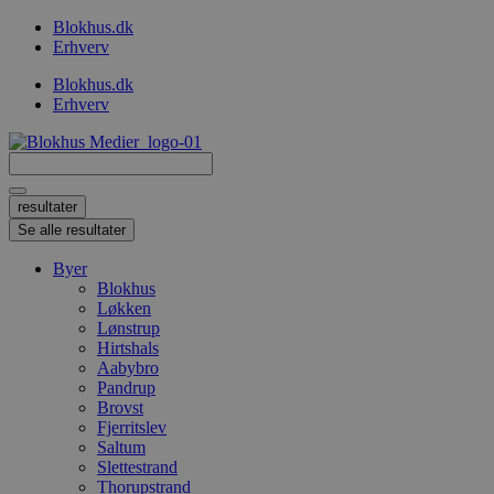
Videre
Blokhus.dk
til
Erhverv
indhold
Blokhus.dk
Erhverv
Search
...
resultater
Se alle resultater
Byer
Blokhus
Løkken
Lønstrup
Hirtshals
Aabybro
Pandrup
Brovst
Fjerritslev
Saltum
Slettestrand
Thorupstrand