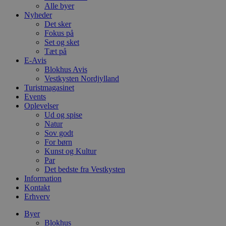
Alle byer
Nyheder
Det sker
Fokus på
Set og sket
Tæt på
E-Avis
Blokhus Avis
Vestkysten Nordjylland
Turistmagasinet
Events
Oplevelser
Ud og spise
Natur
Sov godt
For børn
Kunst og Kultur
Par
Det bedste fra Vestkysten
Information
Kontakt
Erhverv
Byer
Blokhus