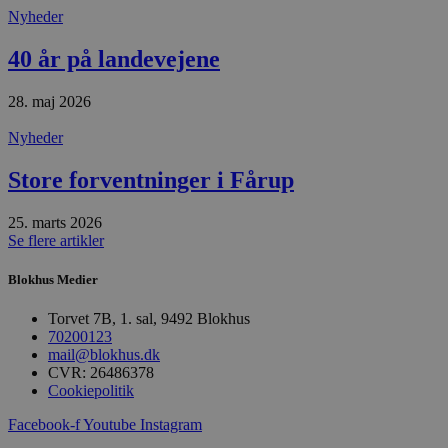
Nyheder
Udbyder
/
Navn
Udløbsdato
B
Domæne
40 år på landevejene
pys_session_limit
.blokhus.dk
59 minutter
D
57
b
sekunder
b
28. maj 2026
m
b
Nyheder
u
s
s
Store forventninger i Fårup
i
g
d
25. marts 2026
f
h
Se flere artikler
y
f
Blokhus Medier
m
t
Torvet 7B, 1. sal, 9492 Blokhus
PHPSESSID
Session
C
PHP.net
70200123
g
blokhus.dk
a
mail@blokhus.dk
b
CVR: 26486378
s
Cookiepolitik
e
i
d
Facebook-f
Youtube
Instagram
o