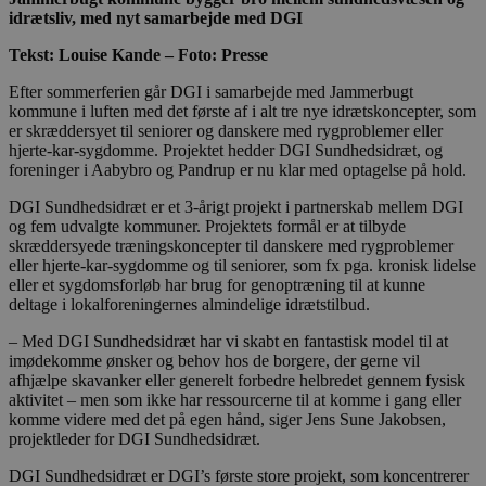
idrætsliv, med nyt samarbejde med DGI
Tekst: Louise Kande – Foto: Presse
Efter sommerferien går DGI i samarbejde med Jammerbugt
kommune i luften med det første af i alt tre nye idrætskoncepter, som
er skræddersyet til seniorer og danskere med rygproblemer eller
hjerte-kar-sygdomme. Projektet hedder DGI Sundhedsidræt, og
foreninger i Aabybro og Pandrup er nu klar med optagelse på hold.
DGI Sundhedsidræt er et 3-årigt projekt i partnerskab mellem DGI
og fem udvalgte kommuner. Projektets formål er at tilbyde
skræddersyede træningskoncepter til danskere med rygproblemer
eller hjerte-kar-sygdomme og til seniorer, som fx pga. kronisk lidelse
eller et sygdomsforløb har brug for genoptræning til at kunne
deltage i lokalforeningernes almindelige idrætstilbud.
– Med DGI Sundhedsidræt har vi skabt en fantastisk model til at
imødekomme ønsker og behov hos de borgere, der gerne vil
afhjælpe skavanker eller generelt forbedre helbredet gennem fysisk
aktivitet – men som ikke har ressourcerne til at komme i gang eller
komme videre med det på egen hånd, siger Jens Sune Jakobsen,
projektleder for DGI Sundhedsidræt.
DGI Sundhedsidræt er DGI’s første store projekt, som koncentrerer