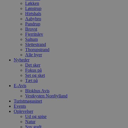
Løkken
Lønstrup
Hirtshals
Aabybro
Pandrup
Brovst
Fjerritslev
Saltum
Slettestrand
Thorupstrand
Alle byer
Nyheder
Det sker
Fokus på
Set og sket
Tæt på
E-Avis
Blokhus Avis
Vestkysten Nordjylland
Turistmagasinet
Events
Oplevelser
Ud og spise
Natur
Sov godt