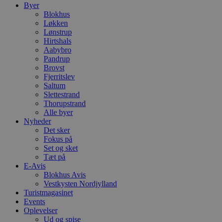
v
Byer
b
Blokhus
D
e
Løkken
g
Lønstrup
n
Hirtshals
h
Aabybro
b
s
Pandrup
w
Brovst
e
Fjerritslev
e
o
Saltum
l
Slettestrand
e
Thorupstrand
m
Alle byer
CookieScriptConsent
4 uger 2
D
CookieScript
Nyheder
dage
b
blokhus.dk
Det sker
C
Fokus på
S
t
Set og sket
h
Tæt på
p
E-Avis
s
Blokhus Avis
b
e
Vestkysten Nordjylland
a
Turistmagasinet
S
Events
c
f
Oplevelser
k
Ud og spise