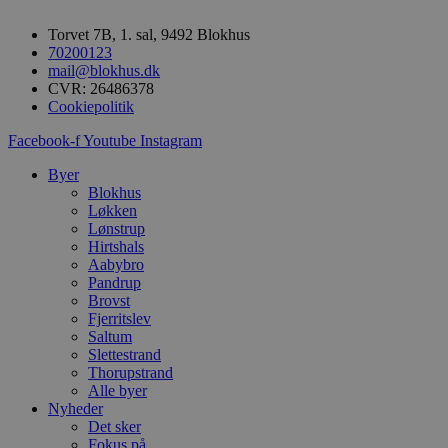
b
s
e
Torvet 7B, 1. sal, 9492 Blokhus
i
70200123
d
mail@blokhus.dk
o
v
CVR: 26486378
b
Cookiepolitik
D
e
Facebook-f
Youtube
Instagram
g
n
h
Byer
b
Blokhus
s
Løkken
w
e
Lønstrup
e
Hirtshals
o
Aabybro
l
e
Pandrup
m
Brovst
Fjerritslev
CookieScriptConsent
4 uger 2
D
CookieScript
Saltum
dage
b
blokhus.dk
C
Slettestrand
S
Thorupstrand
t
Alle byer
h
p
Nyheder
s
Det sker
b
Fokus på