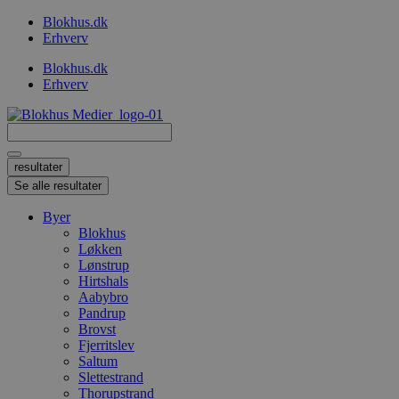
Videre
Blokhus.dk
til
Erhverv
indhold
Blokhus.dk
Erhverv
Search
...
resultater
Se alle resultater
Byer
Blokhus
Løkken
Lønstrup
Hirtshals
Aabybro
Pandrup
Brovst
Fjerritslev
Saltum
Slettestrand
Thorupstrand