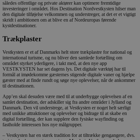
således offentlige og private aktører kan optimere fremtidige
investeringer i området. Hos Destination Nordvestkysten hilser man
den digitale tilføjelse velkommen og understreger, at det er et vigtigt
skridt i ambitionen om at blive en af Nordeuropas førende
kystdestinationer.
Trækplaster
Vestkysten er et af Danmarks helt store trækplastre for national og
international turisme, og nu bliver den samlede fortælling om
området styrket yderligere, i takt med, at den nye app
VESTKYSTEN har set dagens lys. Det digitale værktøj har til
formål at imødekomme gæsternes stigende digitale vaner og hjælpe
gæster med at finde rundt og søge nye oplevelser, når de ankommer
til destinationen.
App’en skal desuden være med til at underbygge oplevelsen af en
samlet destination, der adskiller sig fra andre områder i Jylland og
Danmark. Den vil understrege, at Vestkysten er noget helt særligt
med unikke attraktioner og oplevelser og bidrage til at skabe en
digital fortælling, der kan supplere den fysiske wayfinding og
fastholde interessen hos nye målgrupper.
– Vestkysten har en stærk tradition for at tiltrække gengangere, dvs.