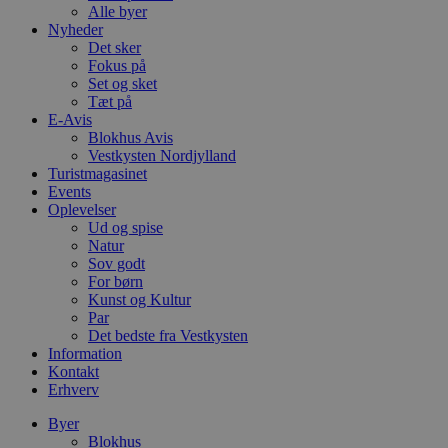
Alle byer
Nyheder
Det sker
Fokus på
Set og sket
Tæt på
E-Avis
Blokhus Avis
Vestkysten Nordjylland
Turistmagasinet
Events
Oplevelser
Ud og spise
Natur
Sov godt
For børn
Kunst og Kultur
Par
Det bedste fra Vestkysten
Information
Kontakt
Erhverv
Byer
Blokhus