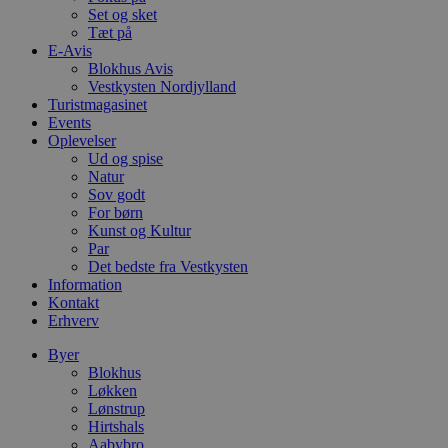
e
Set og sket
a
S
Tæt på
c
E-Avis
f
Blokhus Avis
k
Vestkysten Nordjylland
pys_start_session
.blokhus.dk
Session
D
Turistmagasinet
b
Events
o
Oplevelser
b
t
Ud og spise
d
Natur
g
Sov godt
h
For børn
o
e
Kunst og Kultur
h
Par
ti
Det bedste fra Vestkysten
VISITOR_PRIVACY_METADATA
5 måneder
D
Information
YouTube
4 uger
b
.youtube.com
Kontakt
g
Erhverv
b
s
p
Byer
f
Blokhus
i
Løkken
w
Lønstrup
r
p
Hirtshals
b
Aabybro