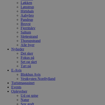
Løkken
Lønstrup
Hirtshals
Aabybro
Pandrup
Brovst
Fjerritslev
Saltum
Slettestrand
Thorupstrand
Alle byer
Nyheder
Det sker
Fokus på
Set og sket
Tæt på
E-Avis
Blokhus Avis
Vestkysten Nordjylland
Turistmagasinet
Events
Oplevelser
Ud og spise
Natur
Sov godt