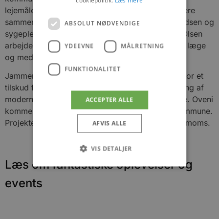
lejemålet i marts 2019. Han kommer til at praktisere
sammen med yderligere en læge, Laila M. N. Madsen og
ABSOLUT NØDVENDIGE
sygeplejerske Ditte Schrader Petersen. Thomas Olsen
arbejder desuden på at få tilknyttet yderligere en læge
YDEEVNE
MÅLRETNING
og medicinstuderende til klinikken.
FUNKTIONALITET
Jammerbugt Kommune har ombygget lokalerne for et
tilskud fra Sundhedsministeriets pulje for etablering af
moderne og tidssvarende læge og sundhedshuse. Oveni
ACCEPTER ALLE
kommer en egenfinansiering fra Jammerbugt Kommune.
Projektet er gennemført for 2 mio. kr. i alt ekskl. moms.
AFVIS ALLE
VIS DETALJER
Læs om fantastiske oplevelser og
events
Absolut nødvendige
Ydeevne
Målretning
Funktionalitet
Absolut nødvendige cookies muliggør