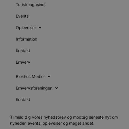
e
Turistmagasinet
i
d
Events
o
v
b
Oplevelser
D
e
g
Information
n
h
b
Kontakt
s
w
e
Erhverv
e
o
l
Blokhus Medier
e
m
Erhvervsforeningen
CookieScriptConsent
4 uger 2
D
CookieScript
dage
b
blokhus.dk
C
Kontakt
S
t
h
p
Tilmeld dig vores nyhedsbrev og modtag seneste nyt om
s
b
nyheder, events, oplevelser og meget andet.
e
a