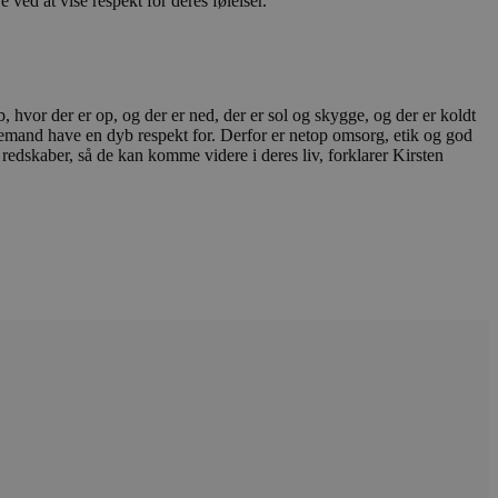
e ved at vise respekt for deres følelser.
ukter, såsom realtidstilbud
ssionstilstanden.
mmesiden, hvilket hjælper
 til at begrænse
, hvor der er op, og der er ned, der er sol og skygge, og der er koldt
demand have en dyb respekt for. Derfor er netop omsorg, etik og god
ger af indlejrede videoer.
edskaber, så de kan komme videre i deres liv, forklarer Kirsten
 på brugerpræferencer for
an også afgøre, om
ion af Youtube-
t unikt, anonymiseret
s adfærd og præferencer på
, tilpasse annoncering samt
cure- sikrer, at cookiens
forbindelse.