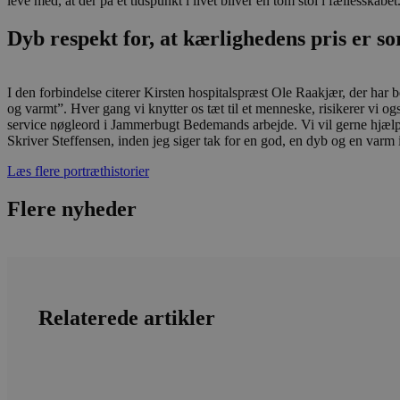
leve med, at der på et tidspunkt i livet bliver en tom stol i fællesskabe
.blok
_fbp
Dyb respekt for, at kærlighedens pris er so
_ga_PJR83J7HYC
.blok
pysTrafficSource
.blok
_gat_gtag_UA_74178830_1
I den forbindelse citerer Kirsten hospitalspræst Ole Raakjær, der har b
og varmt”. Hver gang vi knytter os tæt til et menneske, risikerer vi 
YSC
service nøgleord i Jammerbugt Bedemands arbejde. Vi vil gerne hjælpe
Skriver Steffensen, inden jeg siger tak for en god, en dyb og en varm
VISITOR_INFO1_LIVE
Læs flere portræthistorier
Flere nyheder
__Secure-YNID
Relaterede artikler