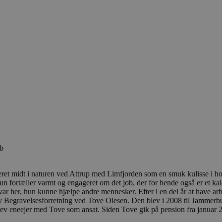
ob
t midt i naturen ved Attrup med Limfjorden som en smuk kulisse i hor
 fortæller varmt og engageret om det job, der for hende også er et kald,
det var her, hun kunne hjælpe andre mennesker. Efter i en del år at have 
slev Begravelsesforretning ved Tove Olesen. Den blev i 2008 til Jamm
lev eneejer med Tove som ansat. Siden Tove gik på pension fra januar 2