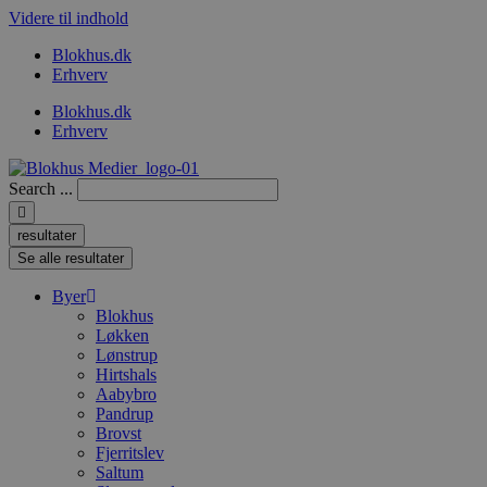
Videre til indhold
Blokhus.dk
Erhverv
Blokhus.dk
Erhverv
Search ...
resultater
Se alle resultater
Byer
Blokhus
Løkken
Lønstrup
Hirtshals
Aabybro
Pandrup
Brovst
Fjerritslev
Saltum