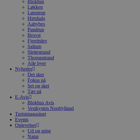
Blokhus
Løkken
Lønstrup
Hirtshals
Aabybro
Pandrup
Brovst
Fjerritslev
Saltum
Slettestrand
Thorupstrand
Alle byer
Nyheder
Det sker
Fokus på
Set og sket
Tæt på
E-Avis
Blokhus Avis
Vestkysten Nordjylland
Turistmagasinet
Events
Oplevelser
Ud og spise
Natur