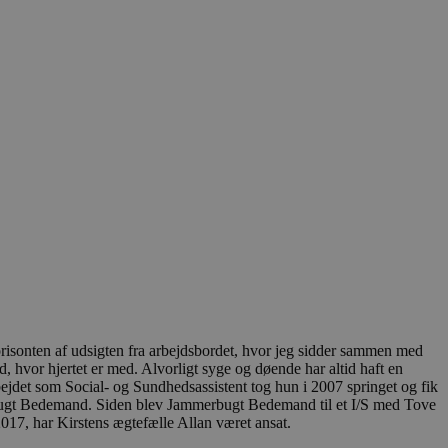
isonten af udsigten fra arbejdsbordet, hvor jeg sidder sammen med
 hvor hjertet er med. Alvorligt syge og døende har altid haft en
arbejdet som Social- og Sundhedsassistent tog hun i 2007 springet og fik
erbugt Bedemand. Siden blev Jammerbugt Bedemand til et I/S med Tove
017, har Kirstens ægtefælle Allan været ansat.