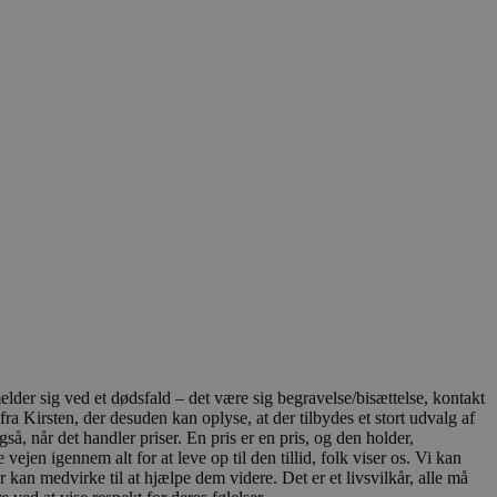
ten til at huske
nødvendigt, at Cookie-
 session tilstand, mens de
eller data poster huskes
ykke og privatlivsvalg for
r data på den besøgendes
e af personlige oplysninger
et i fremtidige sessioner.
esøgte hjemmesiden for at
g opdaterer en unik værdi
r oplysninger om, hvordan
ninger.
, som slutbrugeren måtte
- som er en væsentlig
ndtere eksperimenter, A/B-
jeneste. Denne cookie
elder sig ved et dødsfald – det være sig begravelse/bisættelse, kontakt
rollouts"). Cookien sikrer,
tilfældigt genereret
 en testperiode, så
modning på et websted og
a Kirsten, der desuden kan oplyse, at der tilbydes et stort udvalg af
e pludselig ændrer sig,
, når det handler priser. En pris er en pris, og den holder,
jen igennem alt for at leve op til den tillid, folk viser os. Vi kan
ende og sessioner, der
kan medvirke til at hjælpe dem videre. Det er et livsvilkår, alle må
lander på, når du besøger
agner.
eroplevelser eller sporing