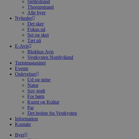
Slettestrand
Thorupstrand
Alle byer
Nyheder
Det sker
Fokus på
Set og sket
Tæt på
E-Avis
Blokhus Avis
Vestkysten Nordjylland
Turistmagasinet
Events
Oplevelser
Ud og spise
Natur
Sov godt
For børn
Kunst og Kultur
Par
Det bedste fra Vestkysten
Information
Kontakt
Byer