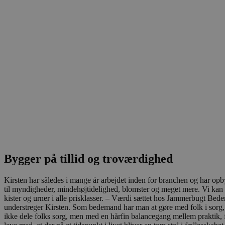
CookieScriptConsent
pys_start_session
VISITOR_PRIVACY_METAD
Udbyder
Navn
Domæne
Udby
Navn
Navn
Dom
pys_first_visit
.blokhus.
_gid
_gcl_au
Googl
.blok
Bygger på tillid og troværdighed
_ga
Googl
__Secure-
.blok
Kirsten har således i mange år arbejdet inden for branchen og har opby
ROLLOUT_TOKEN
til myndigheder, mindehøjtidelighed, blomster og meget mere. Vi kan hå
kister og urner i alle prisklasser. – Værdi sættet hos Jammerbugt Bede
understreger Kirsten. Som bedemand har man at gøre med folk i sorg, og 
pbid
ikke dele folks sorg, men med en hårfin balancegang mellem praktik, fø
pys_landing_page
now-
cowo