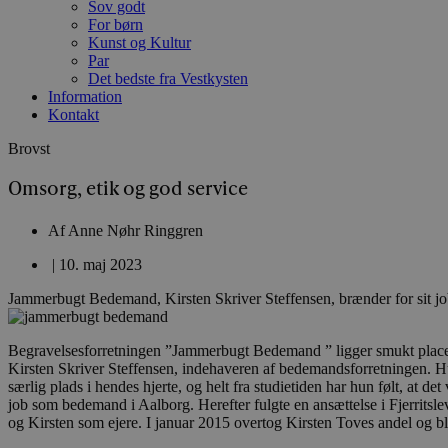
Sov godt
For børn
Kunst og Kultur
Par
Det bedste fra Vestkysten
Information
Kontakt
Brovst
Omsorg, etik og god service
Af
Anne Nøhr Ringgren
|
10. maj 2023
Jammerbugt Bedemand, Kirsten Skriver Steffensen, brænder for sit j
Begravelsesforretningen ”Jammerbugt Bedemand ” ligger smukt placere
Kirsten Skriver Steffensen, indehaveren af bedemandsforretningen. Hun
særlig plads i hendes hjerte, og helt fra studietiden har hun følt, at 
job som bedemand i Aalborg. Herefter fulgte en ansættelse i Fjerrit
og Kirsten som ejere. I januar 2015 overtog Kirsten Toves andel og b