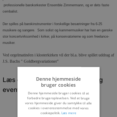
professionelle barokorkester Ensemble Zimmermann, og er dets faste
cembalist.
Der spilles på barokinstrumenter i forskellige besætninger fra 6-25
musikere og sangere. Som solist og kammermusiker har han en ganske
stor koncertvirksomhed i kirker, på konservatorierne og som freelance-
musiker.
Ved orgelmatinéen i klosterkirken vil der bl.a. blive spillet uddrag af
J.S. Bachs " Goldbergvariationer"
Denne hjemmeside
Læs om fantastiske oplevelser og
bruger cookies
events
Denne hjemmeside bruger cookies til at
forbedre brugeroplevelsen. Ved at bruge
vores hjemmeside giver du samtykke til alle
cookies i overensstemmelse med vores
cookiepolitik.
Læs mere