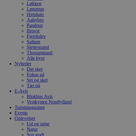
Løkken
Lønstrup
Hirtshals
Aabybro
Pandrup
Brovst
Fjerritslev
Saltum
Slettestrand
Thorupstrand
Alle byer
Nyheder
Det sker
Fokus på
Set og sket
Tæt på
E-Avis
Blokhus Avis
Vestkysten Nordjylland
Turistmagasinet
Events
Oplevelser
Ud og spise
Natur
Sov godt