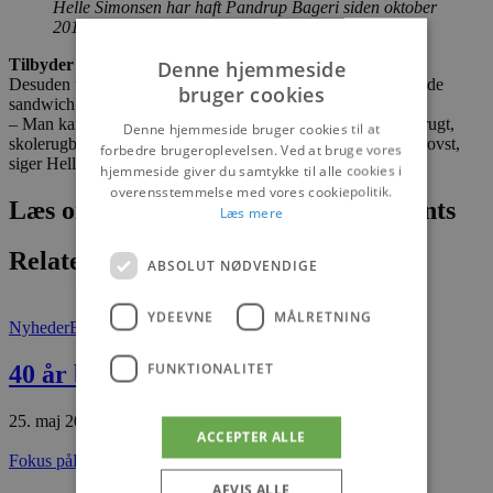
Helle Simonsen har haft Pandrup Bageri siden oktober
2018. Foto: Vores Jammerbugt
Tilbyder også madpakker
Denne hjemmeside
Desuden udmærker bageriet sig også ved at tilbyde frisklavede
bruger cookies
sandwich og frokostpakker.
– Man kan dagen før bestille en madpakke med sandwich, frugt,
Denne hjemmeside bruger cookies til at
skolerugbrød og vand. Det kommer vi også til at tilbyde i Brovst,
forbedre brugeroplevelsen. Ved at bruge vores
siger Helle Simonsen
hjemmeside giver du samtykke til alle cookies i
overensstemmelse med vores cookiepolitik.
Læs om fantastiske oplevelser og events
Læs mere
Relaterede artikler
ABSOLUT NØDVENDIGE
YDEEVNE
MÅLRETNING
Nyheder
Brovst
FUNKTIONALITET
40 år bag disken i Brovst
25. maj 2026
ACCEPTER ALLE
Fokus på
Brovst
AFVIS ALLE