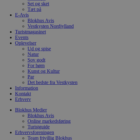
Set og sket
VISITOR_PRIVACY_METADATA
5 måneder
D
YouTube
4 uger
b
.youtube.com
Tæt på
E-Avis
b
Blokhus Avis
s
p
Vestkysten Nordjylland
f
Turistmagasinet
i
Events
w
Oplevelser
r
p
Ud og spise
b
Natur
s
Sov godt
f
p
For børn
b
Kunst og Kultur
p
Par
o
Det bedste fra Vestkysten
i
d
Information
p
Kontakt
b
Erhverv
f
s
Blokhus Medier
Blokhus Avis
Online markedsføring
Turistguide
Erhvervsforeningen
Udbyder
/
Navn
Udløbsdato
Beskrivelse
Team frivillig Blokhus
Domæne
Udbyder
/