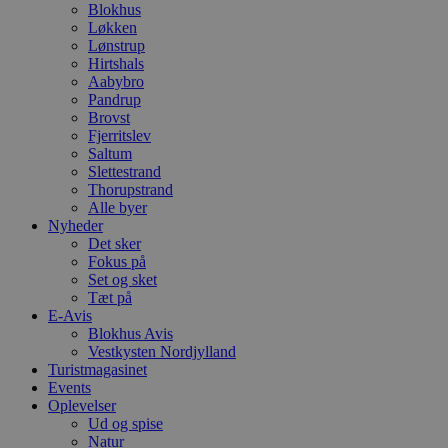
g
Blokhus
d
Løkken
f
Lønstrup
h
Hirtshals
y
f
Aabybro
m
Pandrup
t
Brovst
Fjerritslev
PHPSESSID
Session
C
PHP.net
g
blokhus.dk
Saltum
a
Slettestrand
b
Thorupstrand
s
e
Alle byer
i
Nyheder
d
Det sker
o
Fokus på
v
b
Set og sket
D
Tæt på
e
E-Avis
g
n
Blokhus Avis
h
Vestkysten Nordjylland
b
Turistmagasinet
s
Events
w
e
Oplevelser
e
Ud og spise
o
Natur
l