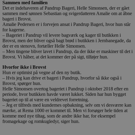
Sammen med familien
Det er indehaveren af Pandrup Bageri, Helle Simonsen, der er gået
sammen med sønnen Sebastian og svigerdatteren Amalie om at åbne
bageri i Brovst.
Amalie Pedersen er i forvejen ansat i Pandrup Bageri, hvor hun står
for kagerne.
– Bageriet i Pandrup vil levere bagværk og kager til butikken i
Brovst, men der bliver også bagt brød i butikken i Jernbanegade, da
der er en stenovn, fortæller Helle Simonsen.
– Men tingene bliver lavet i Pandrup, da der ikke er maskiner til det i
Brovst. Vi håber, at det kommer der på sigt, tilføjer hun.
Hvorfor ikke i Brovst
Hun er optimist på vegne af den ny butik.
– Hvis jeg kan drive et bageri i Pandrup, hvorfor så ikke også i
Brovst, spørger hun.
Helle Simonsen overtog bageriet i Pandrup i oktober 2018 efter en
periode, hvor butikken havde været lukket. Siden har hun bygget
bageriet op til at være en veldrevet forretning.
– Jeg er tilfreds med kundernes opbakning, selv om vi desværre kan
mærke, at Rema 1000 er kommet til. Men vi forsøger hele tiden at
komme med nye tiltag, som de andre ikke har, for eksempel
fromagekage og romkugledyr, siger hun.