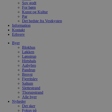
e
Sov godt
m
For børn
Kunst og Kultur
CookieScriptConsent
4 uger 2
D
CookieScript
Par
dage
b
blokhus.dk
C
Det bedste fra Vestkysten
S
Information
t
Kontakt
h
p
Erhverv
s
b
Byer
e
Blokhus
a
S
Løkken
c
Lønstrup
f
Hirtshals
k
Aabybro
pys_start_session
.blokhus.dk
Session
D
Pandrup
b
Brovst
o
Fjerritslev
b
Saltum
t
d
Slettestrand
g
Thorupstrand
h
Alle byer
o
e
Nyheder
h
Det sker
t
Fokus på