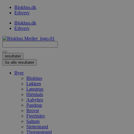
Videre
Blokhus.dk
til
Erhverv
indhold
Blokhus.dk
Erhverv
Search
...
resultater
Se alle resultater
Byer
Blokhus
Løkken
Lønstrup
Hirtshals
Aabybro
Pandrup
Brovst
Fjerritslev
Saltum
Slettestrand
Thorupstrand