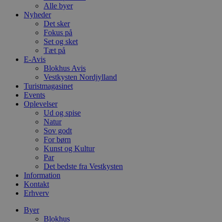
Alle byer
Nyheder
Det sker
Fokus på
Set og sket
Tæt på
E-Avis
Blokhus Avis
Vestkysten Nordjylland
Turistmagasinet
Events
Oplevelser
Ud og spise
Natur
Sov godt
For børn
Kunst og Kultur
Par
Det bedste fra Vestkysten
Information
Kontakt
Erhverv
Byer
Blokhus