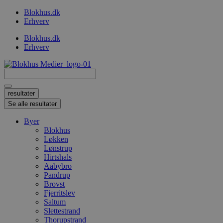
Videre
Blokhus.dk
til
Erhverv
indhold
Blokhus.dk
Erhverv
Search
...
resultater
Se alle resultater
Byer
Blokhus
Løkken
Lønstrup
Hirtshals
Aabybro
Pandrup
Brovst
Fjerritslev
Saltum
Slettestrand
Thorupstrand