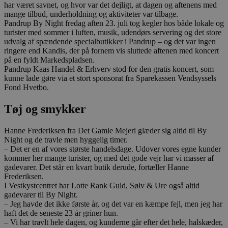
har været savnet, og hvor var det dejligt, at dagen og aftenens med
mange tilbud, underholdning og aktiviteter var tilbage.
Pandrup By Night fredag aften 23. juli tog kegler hos både lokale og
turister med sommer i luften, musik, udendørs servering og det store
udvalg af spændende specialbutikker i Pandrup – og det var ingen
ringere end Kandis, der på fornem vis sluttede aftenen med koncert
på en fyldt Markedspladsen.
Pandrup Kaas Handel & Erhverv stod for den gratis koncert, som
kunne lade gøre via et stort sponsorat fra Sparekassen Vendsyssels
Fond Hvetbo.
Tøj og smykker
Hanne Frederiksen fra Det Gamle Mejeri glæder sig altid til By
Night og de travle men hyggelig timer.
– Det er en af vores største handelsdage. Udover vores egne kunder
kommer her mange turister, og med det gode vejr har vi masser af
gadevarer. Det står en kvart butik derude, fortæller Hanne
Frederiksen.
I Vestkystcentret har Lotte Rank Guld, Sølv & Ure også altid
gadevarer til By Night.
– Jeg havde det ikke første år, og det var en kæmpe fejl, men jeg har
haft det de seneste 23 år griner hun.
– Vi har travlt hele dagen, og kunderne går efter det hele, halskæder,