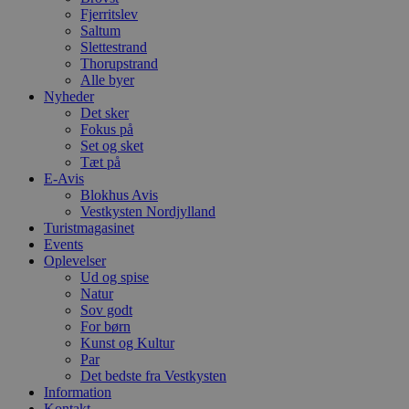
n
Fjerritslev
h
b
Saltum
s
Slettestrand
w
Thorupstrand
e
Alle byer
e
o
Nyheder
l
Det sker
e
Fokus på
m
Set og sket
CookieScriptConsent
4 uger 2
D
CookieScript
Tæt på
dage
b
blokhus.dk
E-Avis
C
Blokhus Avis
S
t
Vestkysten Nordjylland
h
Turistmagasinet
p
Events
s
b
Oplevelser
e
Ud og spise
a
Natur
S
Sov godt
c
f
For børn
k
Kunst og Kultur
Par
pys_start_session
.blokhus.dk
Session
D
Det bedste fra Vestkysten
b
o
Information
b
Kontakt