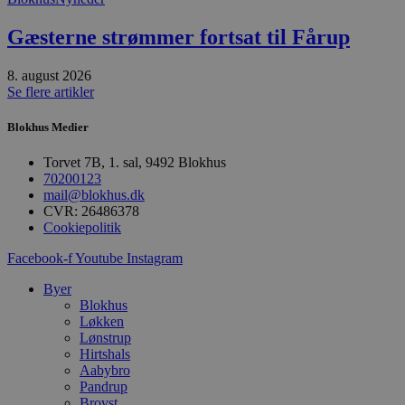
pys_session_limit
.blokhus.dk
59 minutter
D
57
b
sekunder
b
Gæsterne strømmer fortsat til Fårup
m
b
u
8. august 2026
s
s
Se flere artikler
i
g
Blokhus Medier
d
f
h
Torvet 7B, 1. sal, 9492 Blokhus
y
70200123
f
m
mail@blokhus.dk
t
CVR: 26486378
Cookiepolitik
PHPSESSID
Session
C
PHP.net
g
blokhus.dk
a
Facebook-f
Youtube
Instagram
b
s
Byer
e
Blokhus
i
d
Løkken
o
Lønstrup
v
Hirtshals
b
Aabybro
D
e
Pandrup
g
Brovst