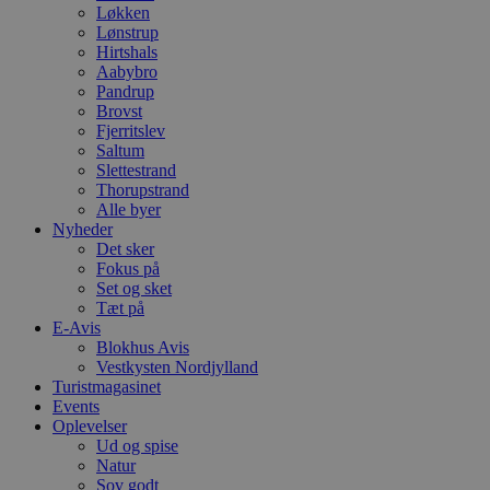
Løkken
Lønstrup
Hirtshals
Aabybro
Pandrup
Brovst
Fjerritslev
Saltum
Slettestrand
Thorupstrand
Alle byer
Nyheder
Det sker
Fokus på
Set og sket
Tæt på
E-Avis
Blokhus Avis
Vestkysten Nordjylland
Turistmagasinet
Events
Oplevelser
Ud og spise
Natur
Sov godt