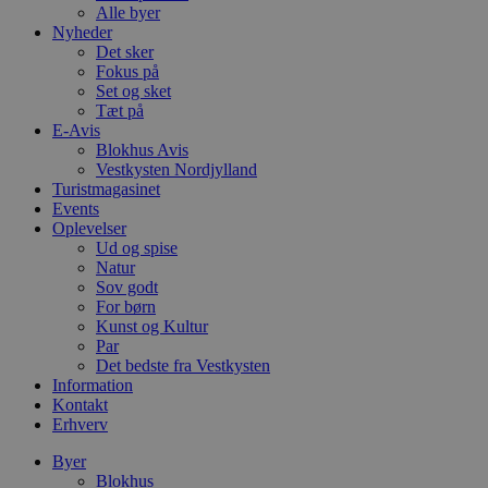
Alle byer
Nyheder
Det sker
Fokus på
Set og sket
Tæt på
E-Avis
Blokhus Avis
Vestkysten Nordjylland
Turistmagasinet
Events
Oplevelser
Ud og spise
Natur
Sov godt
For børn
Kunst og Kultur
Par
Det bedste fra Vestkysten
Information
Kontakt
Erhverv
Byer
Blokhus