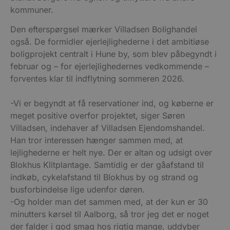
kommuner.
Den efterspørgsel mærker Villadsen Bolighandel
også. De formidler ejerlejlighederne i det ambitiøse
boligprojekt centralt i Hune by, som blev påbegyndt i
februar og – for ejerlejlighedernes vedkommende –
forventes klar til indflytning sommeren 2026.
-Vi er begyndt at få reservationer ind, og køberne er
meget positive overfor projektet, siger Søren
Villadsen, indehaver af Villadsen Ejendomshandel.
Han tror interessen hænger sammen med, at
lejlighederne er helt nye. Der er altan og udsigt over
Blokhus Klitplantage. Samtidig er der gåafstand til
indkøb, cykelafstand til Blokhus by og strand og
busforbindelse lige udenfor døren.
-Og holder man det sammen med, at der kun er 30
minutters kørsel til Aalborg, så tror jeg det er noget
der falder i god smag hos rigtig mange, uddyber