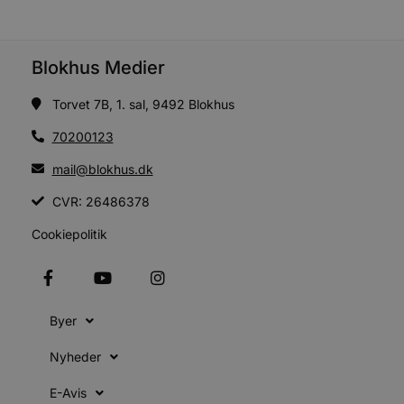
s
s
i
g
d
Blokhus Medier
f
h
y
Torvet 7B, 1. sal, 9492 Blokhus
f
m
t
70200123
PHPSESSID
Session
C
PHP.net
mail@blokhus.dk
g
blokhus.dk
a
b
CVR: 26486378
s
e
i
Cookiepolitik
d
o
v
b
D
e
Byer
g
n
h
Nyheder
b
s
w
E-Avis
e