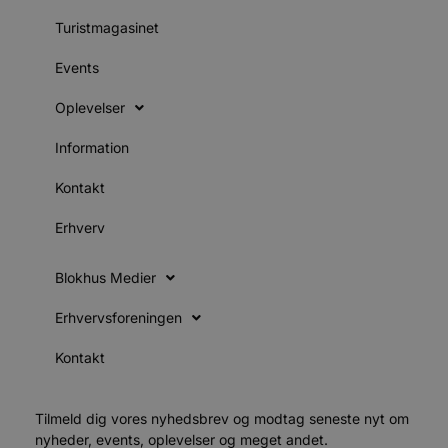
e
o
Turistmagasinet
l
e
m
Events
CookieScriptConsent
4 uger 2
D
CookieScript
dage
b
blokhus.dk
Oplevelser
C
S
t
Information
h
p
Kontakt
s
b
e
Erhverv
a
S
c
f
Blokhus Medier
k
pys_start_session
.blokhus.dk
Session
D
Erhvervsforeningen
b
o
Kontakt
b
t
d
g
h
Tilmeld dig vores nyhedsbrev og modtag seneste nyt om
o
nyheder, events, oplevelser og meget andet.
e