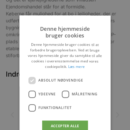
Ejendomshandel står for at formidle.
Køberne får mulighed for at bo i lejligheder, der er
udført i høj håndværksmæssig kvalitet i 4 etagers
bygninger med elevator og fantastisk udsigt til
Denne hjemmeside
omkringliggende område. Samtidig er der egen P-
bruger cookies
plads og mulighed for at tilkøbe carport. Udenfor
Denne hjemmeside bruger cookies til at
etableres der flotte udearealer med torv samt
forbedre brugeroplevelsen. Ved at bruge
stiforbindelser til skoven.
vores hjemmeside giver du samtykke til alle
cookies i overensstemmelse med vores
cookiepolitik.
Læs mere
Indretning er lejlighederne
ABSOLUT NØDVENDIGE
YDEEVNE
MÅLRETNING
FUNKTIONALITET
ACCEPTER ALLE