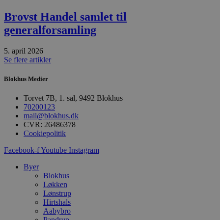
t
h
Brovst Handel samlet til
p
s
generalforsamling
b
e
a
5. april 2026
S
Se flere artikler
c
f
k
Blokhus Medier
pys_start_session
.blokhus.dk
Session
D
b
Torvet 7B, 1. sal, 9492 Blokhus
o
70200123
b
mail@blokhus.dk
t
d
CVR: 26486378
g
Cookiepolitik
h
o
Facebook-f
Youtube
Instagram
e
h
ti
Byer
Blokhus
VISITOR_PRIVACY_METADATA
5 måneder
D
YouTube
Løkken
4 uger
b
.youtube.com
Lønstrup
g
b
Hirtshals
s
Aabybro
p
Pandrup