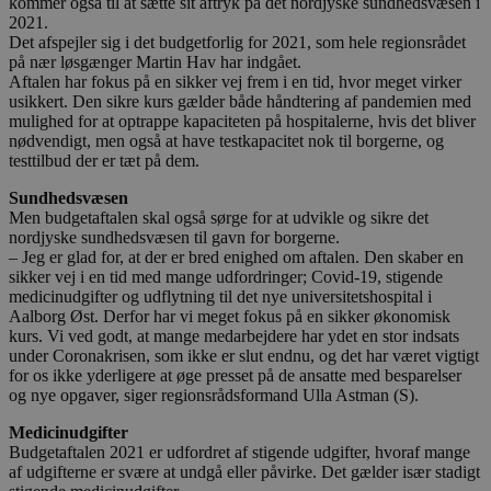
kommer også til at sætte sit aftryk på det nordjyske sundhedsvæsen i
2021.
Det afspejler sig i det budgetforlig for 2021, som hele regionsrådet
på nær løsgænger Martin Hav har indgået.
Aftalen har fokus på en sikker vej frem i en tid, hvor meget virker
usikkert. Den sikre kurs gælder både håndtering af pandemien med
mulighed for at optrappe kapaciteten på hospitalerne, hvis det bliver
nødvendigt, men også at have testkapacitet nok til borgerne, og
testtilbud der er tæt på dem.
Sundhedsvæsen
Men budgetaftalen skal også sørge for at udvikle og sikre det
nordjyske sundhedsvæsen til gavn for borgerne.
– Jeg er glad for, at der er bred enighed om aftalen. Den skaber en
sikker vej i en tid med mange udfordringer; Covid-19, stigende
medicinudgifter og udflytning til det nye universitetshospital i
Aalborg Øst. Derfor har vi meget fokus på en sikker økonomisk
kurs. Vi ved godt, at mange medarbejdere har ydet en stor indsats
under Coronakrisen, som ikke er slut endnu, og det har været vigtigt
for os ikke yderligere at øge presset på de ansatte med besparelser
og nye opgaver, siger regionsrådsformand Ulla Astman (S).
Medicinudgifter
Budgetaftalen 2021 er udfordret af stigende udgifter, hvoraf mange
af udgifterne er svære at undgå eller påvirke. Det gælder især stadigt