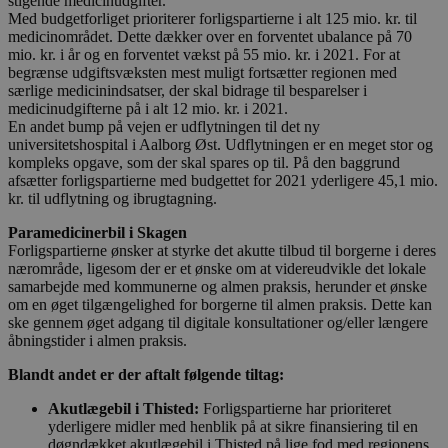
stigende medicinudgifter.
Med budgetforliget prioriterer forligspartierne i alt 125 mio. kr. til
medicinområdet. Dette dækker over en forventet ubalance på 70
mio. kr. i år og en forventet vækst på 55 mio. kr. i 2021. For at
begrænse udgiftsvæksten mest muligt fortsætter regionen med
særlige medicinindsatser, der skal bidrage til besparelser i
medicinudgifterne på i alt 12 mio. kr. i 2021.
En andet bump på vejen er udflytningen til det ny
universitetshospital i Aalborg Øst. Udflytningen er en meget stor og
kompleks opgave, som der skal spares op til. På den baggrund
afsætter forligspartierne med budgettet for 2021 yderligere 45,1 mio.
kr. til udflytning og ibrugtagning.
Paramedicinerbil i Skagen
Forligspartierne ønsker at styrke det akutte tilbud til borgerne i deres
nærområde, ligesom der er et ønske om at videreudvikle det lokale
samarbejde med kommunerne og almen praksis, herunder et ønske
om en øget tilgængelighed for borgerne til almen praksis. Dette kan
ske gennem øget adgang til digitale konsultationer og/eller længere
åbningstider i almen praksis.
Blandt andet er der aftalt følgende tiltag:
Akutlægebil i Thisted:
Forligspartierne har prioriteret
yderligere midler med henblik på at sikre finansiering til en
døgndækket akutlægebil i Thisted på lige fod med regionens