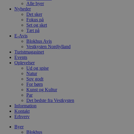
Alle byer
Nyheder
Det sker
Fokus på
Set og sket
Tæt på
E-Avis
Blokhus Avis
Vestkysten Nordjylland
Turistmagasinet
Events
Oplevelser
Ud og spise
Natur
Sov godt
For børn
Kunst og Kultur
Par
Det bedste fra Vestkysten
Information
Kontakt
Erhverv
Byer
Blokhus