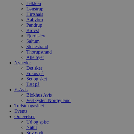
Løkken
Lønstrup
Hirtshals
Aabybro
Pandrup
Brovst
Fjerritslev
Saltum
Slettestrand
Thorupstrand
Alle byer
Nyheder
Det sker
Fokus på
Set og sket
Tæt på
E-Avis
Blokhus Avis
Vestkysten Nordjylland
Turistmagasinet
Events
Oplevelser
Ud og spise
Natur
Sov godt