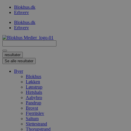
Videre
Blokhus.dk
til
Erhverv
indhold
Blokhus.dk
Erhverv
Search
...
resultater
Se alle resultater
Byer
Blokhus
Løkken
Lønstrup
Hirtshals
Aabybro
Pandrup
Brovst
Fjerritslev
Saltum
Slettestrand
Thorupstrand