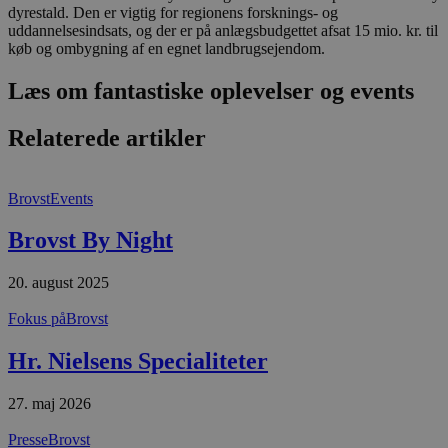
dyrestald. Den er vigtig for regionens forsknings- og
t
uddannelsesindsats, og der er på anlægsbudgettet afsat 15 mio. kr. til
PHPSESSID
Session
C
PHP.net
køb og ombygning af en egnet landbrugsejendom.
g
blokhus.dk
a
b
Læs om fantastiske oplevelser og events
s
e
i
Relaterede artikler
d
o
v
b
D
Brovst
Events
e
g
Brovst By Night
n
h
b
s
20. august 2025
w
e
Fokus på
Brovst
e
o
l
Hr. Nielsens Specialiteter
e
m
27. maj 2026
CookieScriptConsent
4 uger 2
D
CookieScript
dage
b
blokhus.dk
C
Presse
Brovst
S