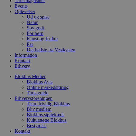
Turistmagasinet
unikk
pysTrafficSource
.blokhus.dk
1 uge
Denne cookie
Events
sessi
identificere 
med a
Oplevelser
hjemmesiden
optim
Ud og spise
med at fors
rekl
Natur
brugerne a
webstedet.
Sov godt
_fbp
2 måneder
Brugt
Meta
4 uger
at le
Platform Inc.
For børn
rekla
.blokhus.dk
Kunst og Kultur
såsom
Par
fra
tredj
Det bedste fra Vestkysten
Information
_gat_gtag_UA_74178830_1
.blokhus.dk
59
Denne
Kontakt
sekunder
del a
Erhverv
Analyt
at be
anmo
Blokhus Medier
(hast
Blokhus Avis
gasbe
Online markedsføring
YSC
Session
Denne
Google LLC
Turistguide
indst
.youtube.com
Erhvervsforeningen
til at
Team frivillig Blokhus
af in
Bliv medlem
VISITOR_INFO1_LIVE
5 måneder
Denne
Google LLC
Blokhus støttekreds
4 uger
indst
.youtube.com
Kulturstøtte Blokhus
for at
Bestyrelse
bruge
Youtu
Kontakt
er ind