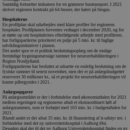
Samtidig fortsætter indsatsen for en grønnere bustransport. I 2021
skriver regionen kontrakt på 64 busser, der kører på biogas.
Absolut nødvendige
Ydeevne
Målretning
Funktionalitet
Hospitalerne
En profilplan skal udarbejdes med klare profiler for regionens
Absolut nødvendige cookies muliggør
hospitaler. Profilplanen forventes vedtaget i december 2020, og for
hjemmesidens grundlæggende funktionalitet
at støtte op om hospitalernes efterfølgende arbejde med profilerne,
såsom brugerlogin og kontoadministration.
har forligspartierne prioriteret en pulje på 5 mio. kr. til faglige
Hjemmesiden kan ikke bruges korrekt uden de
udviklingsinitiativer i planen.
absolut nødvendige cookies.
Det andet spor er et politisk beslutningsoplæg om de mulige
Udbyder
/
fremtidige bygningsmæssige rammer for neurorehabiliteringen i
Navn
Udløbsdato
B
Domæne
Region Nordjylland.
Forligspartierne har besluttet at udsætte en endelig beslutning om de
pys_session_limit
.blokhus.dk
59 minutter
D
fysiske rammer til senest november, men der er på anlægsbudgettet
57
b
reserveret 30 millioner kr., så et projekt for neurorehabiliteringen vil
sekunder
b
m
kunne påbegyndes i 2021.
b
u
Anlægsopgaver
s
På anlægsområdet er der i forbindelse med økonomiaftalen for 2021
s
i
mellem regeringen og regionerne aftalt et ekstraordinært løft af
g
anlægsrammen, som er forhøjet med 103 mio. kr. i budgetaftalen for
d
2021.
f
h
Blandt andet er der afsat 35 mio. kr. til finansiering af it-udstyr mv. i
y
forbindelse med det ny universitetshospital i Aalborg Øst.
f
Desuden skal der til det ny Aalborg Universitetshospital findes en ny
m