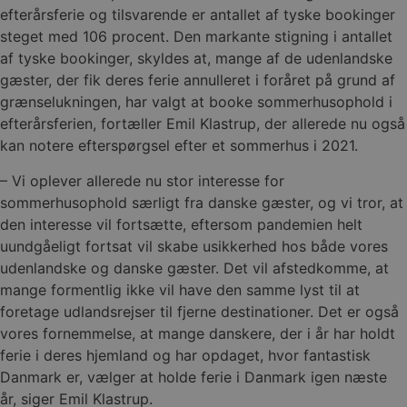
efterårsferie og tilsvarende er antallet af tyske bookinger
steget med 106 procent. Den markante stigning i antallet
af tyske bookinger, skyldes at, mange af de udenlandske
gæster, der fik deres ferie annulleret i foråret på grund af
grænselukningen, har valgt at booke sommerhusophold i
efterårsferien, fortæller Emil Klastrup, der allerede nu også
kan notere efterspørgsel efter et sommerhus i 2021.
– Vi oplever allerede nu stor interesse for
sommerhusophold særligt fra danske gæster, og vi tror, at
den interesse vil fortsætte, eftersom pandemien helt
uundgåeligt fortsat vil skabe usikkerhed hos både vores
udenlandske og danske gæster. Det vil afstedkomme, at
mange formentlig ikke vil have den samme lyst til at
foretage udlandsrejser til fjerne destinationer. Det er også
vores fornemmelse, at mange danskere, der i år har holdt
ferie i deres hjemland og har opdaget, hvor fantastisk
Danmark er, vælger at holde ferie i Danmark igen næste
år, siger Emil Klastrup.