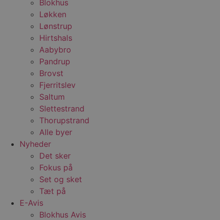
l
Blokhus
e
Løkken
m
Lønstrup
CookieScriptConsent
4 uger 2
D
CookieScript
dage
b
blokhus.dk
Hirtshals
C
Aabybro
S
t
Pandrup
h
p
Brovst
s
Fjerritslev
b
e
Saltum
a
S
Slettestrand
c
f
Thorupstrand
k
Alle byer
pys_start_session
.blokhus.dk
Session
D
Nyheder
b
o
Det sker
b
Fokus på
t
d
Set og sket
g
h
Tæt på
o
e
E-Avis
h
Blokhus Avis
ti