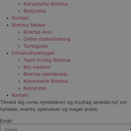
Kulturstøtte Blokhus
VISITOR_INFO1_LIVE
5 måneder
Denne
Google LLC
Bestyrelse
4 uger
indst
.youtube.com
for at
Kontakt
bruge
Blokhus Medier
Youtu
er ind
Blokhus Avis
webst
også 
Online markedsføring
webs
Turistguide
bruge
gamle
Erhvervsforeningen
Yout
græns
Team frivillig Blokhus
__Secure-YNID
.youtube.com
5 måneder
Denne
Bliv medlem
4 uger
benytt
Blokhus støttekreds
den b
unikt
Kulturstøtte Blokhus
bruge
Formå
Bestyrelse
regis
Kontakt
adfær
præfe
Tilmeld dig vores nyhedsbrev og modtag seneste nyt om
af be
lever
nyheder, events, oplevelser og meget andet.
indho
annon
føre s
Email
hjemm
Præfi