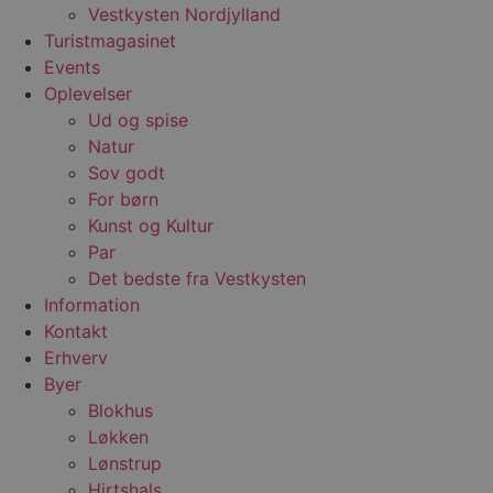
Vestkysten Nordjylland
VISITOR_PRIVACY_METADATA
5 måneder
D
YouTube
4 uger
b
.youtube.com
Turistmagasinet
g
Events
b
s
Oplevelser
p
f
Ud og spise
i
Natur
w
r
Sov godt
p
b
For børn
s
f
Kunst og Kultur
p
Par
b
p
Det bedste fra Vestkysten
o
i
Information
d
Kontakt
p
b
Erhverv
f
s
Byer
Blokhus
Løkken
Lønstrup
Udbyder
/
Navn
Udløbsdato
Beskrivelse
Hirtshals