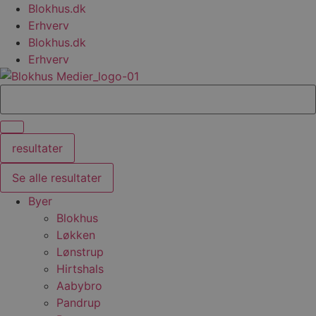
Videre
Blokhus.dk
til
Erhverv
indhold
Blokhus.dk
Erhverv
Search
...
resultater
Se alle resultater
Byer
Blokhus
Løkken
Lønstrup
Hirtshals
Aabybro
Pandrup