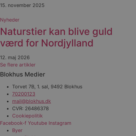
i
15. november 2025
g
d
f
h
Nyheder
y
f
Naturstier kan blive guld
m
t
værd for Nordjylland
PHPSESSID
Session
C
PHP.net
g
blokhus.dk
a
b
12. maj 2026
s
Se flere artikler
e
i
d
Blokhus Medier
o
v
b
Torvet 7B, 1. sal, 9492 Blokhus
D
70200123
e
g
mail@blokhus.dk
n
h
CVR: 26486378
b
Cookiepolitik
s
w
Facebook-f
Youtube
Instagram
e
e
Byer
o