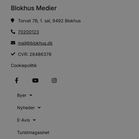
Blokhus Medier
t
Torvet 7B, 1. sal, 9492 Blokhus
70200123
mail@blokhus.dk
k
CVR: 26486378
pys_start_session
.blokhus.dk
Session
b
Cookiepolitik
Byer
o
e
Nyheder
t
VISITOR_PRIVACY_METADATA
5 måneder
YouTube
E-Avis
4 uger
b
.youtube.com
Turistmagasinet