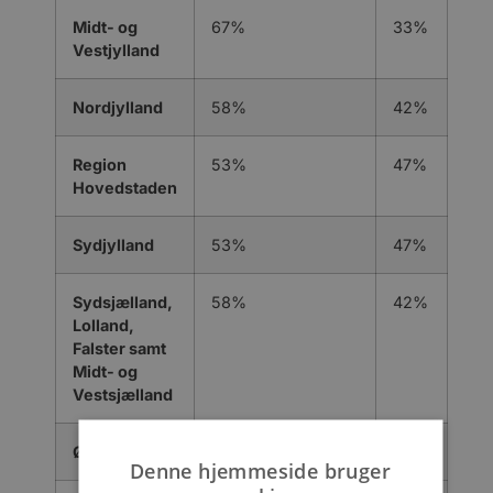
Midt- og
67%
33%
Vestjylland
Nordjylland
58%
42%
Region
53%
47%
Hovedstaden
Sydjylland
53%
47%
Sydsjælland,
58%
42%
Lolland,
Falster samt
Midt- og
Vestsjælland
Østjylland
58%
42%
Denne hjemmeside bruger