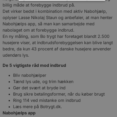
billig måde at forebygge indbrud på.
Det virker bedst i kombination med aktiv Nabohjælp,
Absolut nødvendige
Ydeevne
Målretning
oplyser Lasse Nikolaj Staun og anbefaler, at man henter
Funktionalitet
Nabohjælps app, så man kan samarbejde med
Absolut nødvendige cookies muliggør
nabolaget om at forebygge indbrud.
hjemmesidens grundlæggende funktionalitet såsom
En ny måling, som Bo trygt har foretaget blandt 2.500
brugerlogin og kontoadministration. Hjemmesiden
kan ikke bruges korrekt uden de absolut
husejere viser, at indbrudsforebyggelsen kan blive langt
nødvendige cookies.
bedre, da kun 43 procent af danske husejere anvender
Udbyder
/
udendørs lys.
Navn
Udløbsdato
Domæne
De 5 vigtigste råd mod indbrud
pys_session_limit
.blokhus.dk
59 minutter
57
b
sekunder
Bliv nabohjælper
Tænd lys ude, og trim hækken
s
Gør det svært at bryde ind
Brug sikre betalingsformer, når du køber brugt
Ring 114 ved mistanke om indbrud
Læs mere på Botrygt.dk.
Nabohjælps app