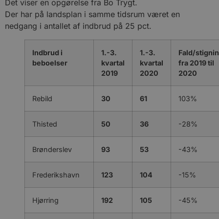
Det viser en opgørelse fra Bo Trygt.
Der har på landsplan i samme tidsrum været en
nedgang i antallet af indbrud på 25 pct.
Indbrud i
1.-3.
1.-3.
Fald/stigni
beboelser
kvartal
kvartal
fra 2019 til
2019
2020
2020
Rebild
30
61
103%
Thisted
50
36
-28%
Brønderslev
93
53
-43%
Frederikshavn
123
104
-15%
Hjørring
192
105
-45%