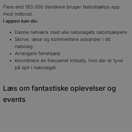
Flere end 193.000 danskere bruger Nabohjælps app
t
mod indbrud.
PHPSESSID
Session
PHP.net
blokhus.dk
I appen kan du:
Danne netværk med alle nabolagets nabohjælpere
Skrive, læse og kommentere advarsler i dit
i
d
nabolag
Arrangere feriehjælp
v
Koordinere en fokuseret indsats, hvis der er tyve
e
på spil i nabolaget
s
Læs om fantastiske oplevelser og
events
l
CookieScriptConsent
4 uger 2
CookieScript
dage
blokhus.dk