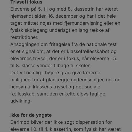
Trivsel i fokus
VISITOR_INFO1_LIVE
5 måneder
Denne
Google LLC
4 uger
indst
.youtube.com
Eleverne på 5. til og med 8. klassetrin har været
for at
bruge
hjemsendt siden 16. december og har i det hele
Youtu
taget måttet nøjes med fjernundervisning eller en
er ind
webst
fysisk skolegang underlagt en lang række af
også 
webs
restriktioner.
bruge
Ansøgningen om fritagelse fra de nationale test
gamle
Yout
er et signal om, at det er klassefællesskabet og
græns
elevernes trivsel, der er i fokus, når eleverne i 5.
__Secure-YNID
.youtube.com
5 måneder
Denne
4 uger
benytt
til 8. klasse vender tilbage til skolen.
den b
Det vil nemlig i højere grad give lærerne
unikt
bruge
mulighed for at planlægge undervisningen ud fra
Formå
regis
hensyn til klassens trivsel og det sociale
adfær
fællesskab, samt den enkelte elevs faglige
præfe
af be
udvikling.
lever
indho
annon
føre s
Ikke for de yngste
hjemm
Derimod bliver der ikke søgt dispensation for
Præfi
sikrer
eleverne i 0. til 4. klassetrin, som fysisk har været
data 