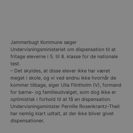
pluds
analyseform
mens 
på si
_ga_PJR83J7HYC
.blokhus.dk
1 år 1
Denne cooki
måned
Google Analy
pbid
.blokhus.dk
5 måneder
Denne
fortsætte se
4 uger
til at
unikk
pysTrafficSource
.blokhus.dk
1 uge
Denne cookie
sessi
identificere 
med a
hjemmesiden
optim
Jammerbugt Kommune søger
med at fors
rekl
brugerne a
Undervisningsministeriet om dispensation til at
webstedet.
_fbp
2 måneder
Brugt
Meta
4 uger
at le
fritage eleverne i 5. til 8. klasse for de nationale
Platform Inc.
rekla
.blokhus.dk
test.
såsom
fra
– Det skyldes, at disse elever ikke har været
tredj
meget i skole, og vi ved endnu ikke hvornår de
_gat_gtag_UA_74178830_1
.blokhus.dk
59
Denne
kommer tilbage, siger Ulla Flintholm (V), formand
sekunder
del a
Analyt
for børne- og familieudvalget, som dog ikke er
at be
anmo
optimistisk i forhold til at få en dispensation.
(hast
Undervisningsminister Pernille Rosenkrantz-Theil
gasbe
har nemlig klart udtalt, at der ikke bliver givet
YSC
Session
Denne
Google LLC
indst
.youtube.com
dispensationer.
til at
af in