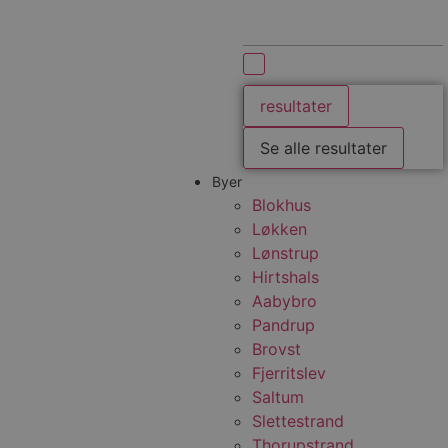
resultater
Se alle resultater
Byer
Blokhus
Løkken
Lønstrup
Hirtshals
Aabybro
Pandrup
Brovst
Fjerritslev
Saltum
Slettestrand
Thorupstrand