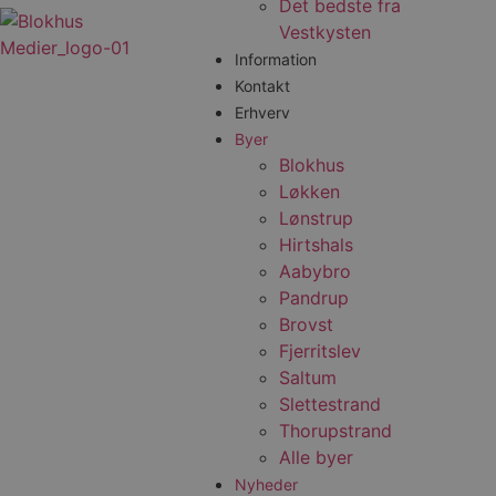
Det bedste fra
Vestkysten
Information
Kontakt
Erhverv
Byer
Blokhus
Løkken
Lønstrup
Hirtshals
Aabybro
Pandrup
Brovst
Fjerritslev
Saltum
Slettestrand
Thorupstrand
Alle byer
Nyheder