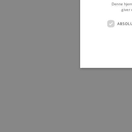
Denne hjemm
giver 
ABSOL
Absolut nødvendige cookies
kan ikke bruges korrekt ude
Navn
pys_session_limit