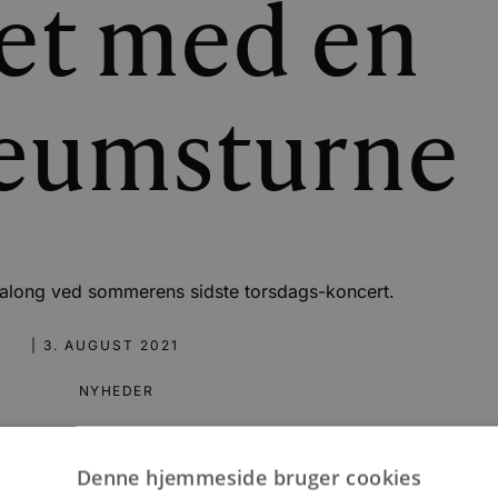
et med en
læumsturne
-along ved sommerens sidste torsdags-koncert.
|
3. AUGUST 2021
NYHEDER
Denne hjemmeside bruger cookies