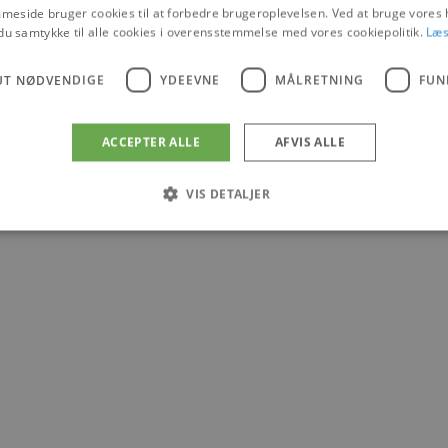
eside bruger cookies til at forbedre brugeroplevelsen. Ved at bruge vore
du samtykke til alle cookies i overensstemmelse med vores cookiepolitik.
Læs
UT NØDVENDIGE
YDEEVNE
MÅLRETNING
FUN
ACCEPTER ALLE
AFVIS ALLE
VIS DETALJER
Absolut nødvendige
Ydeevne
Målretning
Funktionalitet
 muliggør hjemmesidens grundlæggende funktionalitet såsom brugerlogin og kontoad
n de absolut nødvendige cookies.
Udbyder
/
Udløbsdato
Beskrivelse
Domæne
.blokhus.dk
59 minutter
Denne cookie bruges til at begrænse, hvor mang
57
udløse visse server-sidefunktioner inden for en 
sekunder
at forbedre hjemmesidens ydeevne og forhindre 