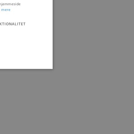
s hjemmeside
 mere
KTIONALITET
ministration. Hjemmesiden
e gange en bruger kan
given periode, der forsøger
misbrug af tjenester.