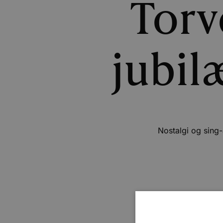
Torv
jubi
Nostalgi og sing