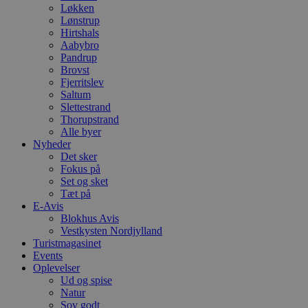
Løkken
Lønstrup
Hirtshals
Aabybro
Pandrup
Brovst
Fjerritslev
Saltum
Slettestrand
Thorupstrand
Alle byer
Nyheder
Det sker
Fokus på
Set og sket
Tæt på
E-Avis
Blokhus Avis
Vestkysten Nordjylland
Turistmagasinet
Events
Oplevelser
Ud og spise
Natur
Sov godt