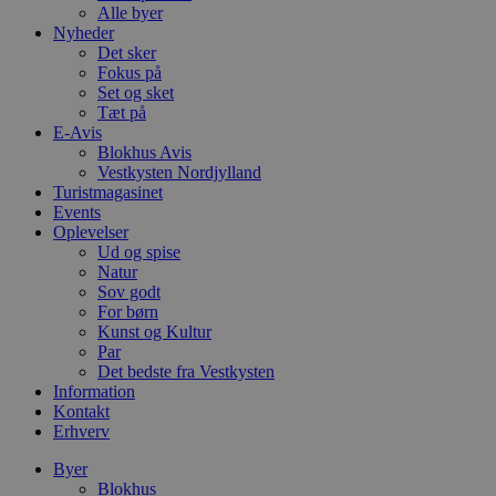
Alle byer
Nyheder
Det sker
Fokus på
Set og sket
Tæt på
E-Avis
Blokhus Avis
Vestkysten Nordjylland
Turistmagasinet
Events
Oplevelser
Ud og spise
Natur
Sov godt
For børn
Kunst og Kultur
Par
Det bedste fra Vestkysten
Information
Kontakt
Erhverv
Byer
Blokhus