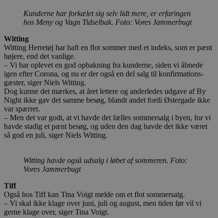
Kunderne har forkælet sig selv lidt mere, er erfaringen
hos Meny og Vagn Tidselbak. Foto: Vores Jammerbugt
Witting
Witting Herretøj har haft en flot sommer med et indeks, som er pænt
højere, end det vanlige.
– Vi har oplevet en god opbakning fra kunderne, siden vi åbnede
igen efter Corona, og nu er der også en del salg til konfirmations-
gæster, siger Niels Witting.
Dog kunne det mærkes, at året lettere og anderledes udgave af By
Night ikke gav det samme besøg, blandt andet fordi Østergade ikke
var spærret.
– Men det var godt, at vi havde det fælles sommersalg i byen, for vi
havde stadig et pænt besøg, og uden den dag havde det ikke været
så god en juli, siger Niels Witting.
Witting havde også udsalg i løbet af sommeren.
Foto:
Vores Jammerbugt
Tiff
Også hos Tiff kan Tina Voigt melde om et flot sommersalg.
– Vi skal ikke klage over juni, juli og august, men tiden før vil vi
gerne klage over, siger Tina Voigt.