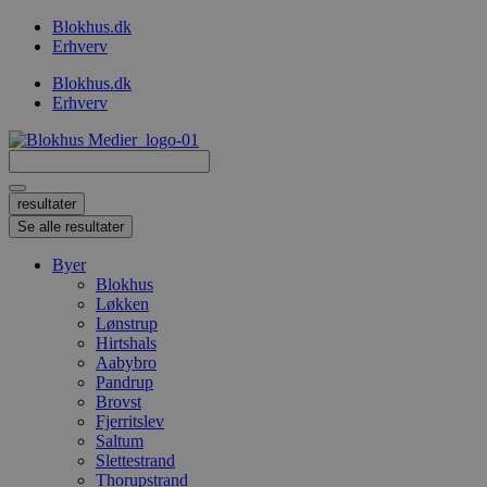
Videre
Blokhus.dk
til
Erhverv
indhold
Blokhus.dk
Erhverv
Search
...
resultater
Se alle resultater
Byer
Blokhus
Løkken
Lønstrup
Hirtshals
Aabybro
Pandrup
Brovst
Fjerritslev
Saltum
Slettestrand
Thorupstrand