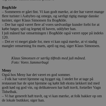
Bog&Ide
– Sommeren er gået fint. Vi kan godt mærke, at der har været mange
flere turister i Aabybro og omegn, og særligt rigtig mange danske
turister, siger Klaus Simonsen fra Bog&Ide.
– Der har også været flere af vores sædvanlige kunder forbi for at
købe bøger, spil og legetøj til haven, uddyber han.
I juli måned har omsætningen i Bog&Ide også været oppe på indeks
120.
– Det er vi meget glade for, men vi kan også mærke, at vi stadig
mangler omsætning fra marts, april og maj, siger Klaus Simonsen.
Klaus Simonsen er særlig tilfreds med juli måned.
Foto: Vores Jammerbugt
Meny
Også hos Meny har det været en god sommer.
– Folk har været hjemme og hygget sig. I stedet for at tage på
restaurant har de spist hjemme og købt lidt ekstra lækkert ind med
godt kød og god vin, og delikatessen har haft travlt, fortæller Vagn
Tidselbak.
– Vi har generelt haft travlt, og vi kan mærke, at folk bakker op om
de lokale butikker, siger han.