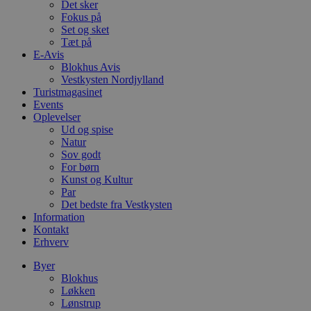
Det sker
h
Fokus på
ti
Set og sket
VISITOR_PRIVACY_METADATA
5 måneder
D
YouTube
Tæt på
4 uger
b
.youtube.com
E-Avis
g
Blokhus Avis
b
s
Vestkysten Nordjylland
p
Turistmagasinet
f
Events
i
w
Oplevelser
r
Ud og spise
p
Natur
b
Sov godt
s
f
For børn
p
Kunst og Kultur
b
Par
p
o
Det bedste fra Vestkysten
i
Information
d
Kontakt
p
Erhverv
b
f
s
Byer
Blokhus
Løkken
Lønstrup