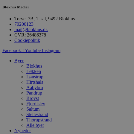
e
Blokhus Medier
o
l
e
Torvet 7B, 1. sal, 9492 Blokhus
m
70200123
CookieScriptConsent
4 uger 2
D
CookieScript
mail@blokhus.dk
dage
b
blokhus.dk
CVR: 26486378
C
Cookiepolitik
S
t
h
Facebook-f
Youtube
Instagram
p
s
Byer
b
Blokhus
e
a
Løkken
S
Lønstrup
c
Hirtshals
f
k
Aabybro
Pandrup
pys_start_session
.blokhus.dk
Session
D
Brovst
b
Fjerritslev
o
b
Saltum
t
Slettestrand
d
Thorupstrand
g
Alle byer
h
o
Nyheder
e