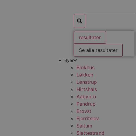
resultater
Se alle resultater
Byer
Blokhus
Løkken
Lønstrup
Hirtshals
Aabybro
Pandrup
Brovst
Fjerritslev
Saltum
Slettestrand