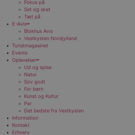
Fokus på
g
h
Set og sket
o
Tæt på
e
h
E-Avis
ti
Blokhus Avis
VISITOR_PRIVACY_METADATA
5 måneder
D
YouTube
Vestkysten Nordjylland
4 uger
b
.youtube.com
g
Turistmagasinet
b
s
Events
p
f
Oplevelser
i
Ud og spise
w
r
Natur
p
b
Sov godt
s
For børn
f
p
Kunst og Kultur
b
p
Par
o
i
Det bedste fra Vestkysten
d
Information
p
b
Kontakt
f
s
Erhverv