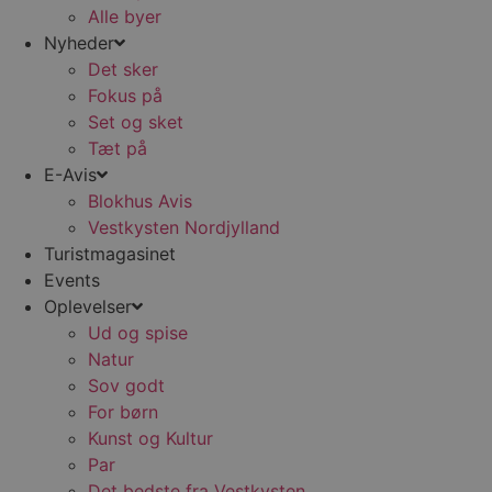
sekunder
b
Alle byer
m
Nyheder
b
u
Det sker
s
s
Fokus på
i
g
Set og sket
d
Tæt på
f
h
E-Avis
y
f
Blokhus Avis
m
Vestkysten Nordjylland
t
Turistmagasinet
PHPSESSID
Session
C
PHP.net
g
blokhus.dk
Events
a
Oplevelser
b
s
Ud og spise
e
i
Natur
d
o
Sov godt
v
For børn
b
D
Kunst og Kultur
e
g
Par
n
Det bedste fra Vestkysten
h