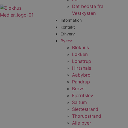
Det bedste fra
Vestkysten
Information
Kontakt
Erhverv
Byer
Blokhus
Løkken
Lønstrup
Hirtshals
Aabybro
Pandrup
Brovst
Fjerritslev
Saltum
Slettestrand
Thorupstrand
Alle byer