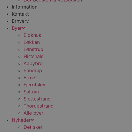
b
Information
s
w
Kontakt
e
e
Erhverv
o
Byer
l
e
Blokhus
m
Løkken
CookieScriptConsent
4 uger 2
D
CookieScript
Lønstrup
dage
b
blokhus.dk
C
Hirtshals
S
t
Aabybro
h
p
Pandrup
s
Brovst
b
e
Fjerritslev
a
S
Saltum
c
Slettestrand
f
k
Thorupstrand
pys_start_session
.blokhus.dk
Session
D
Alle byer
b
Nyheder
o
b
Det sker
t
d