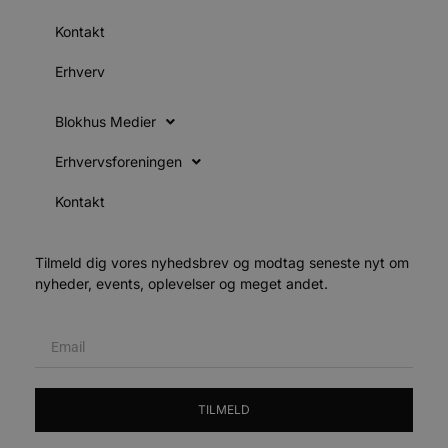
e
i
d
Kontakt
v
Erhverv
b
D
e
g
Blokhus Medier
b
Erhvervsforeningen
s
e
Kontakt
e
o
l
e
Tilmeld dig vores nyhedsbrev og modtag seneste nyt om
m
nyheder, events, oplevelser og meget andet.
CookieScriptConsent
4 uger 2
CookieScript
dage
b
blokhus.dk
C
S
t
s
b
TILMELD
e
a