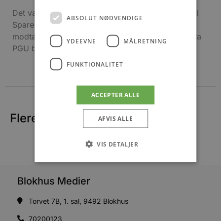
Det var et værdifuldt og med stor taknemlighed til
ABSOLUT NØDVENDIGE
Sparekassen Danmark Hvetbo Fond, at vi har
modtaget donationen, afslutter Claus R. Jensen fra
YDEEVNE
MÅLRETNING
PGU bestyrelse og forretningsudvalg.
FUNKTIONALITET
ACCEPTER ALLE
Flere nyheder
AFVIS ALLE
VIS DETALJER
Blokhus Medier
Absolut nødvendige
Ydeevne
Målretning
Funktionalitet
Torvet 7B, 1. sal, 9492 Blokhus
Absolut nødvendige cookies muliggør
70200123