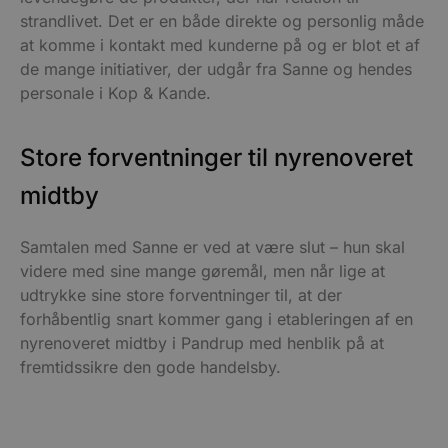
Målretning
Funktionalitet
strandlivet. Det er en både direkte og personlig måde
Absolut nødvendige cookies muliggør
at komme i kontakt med kunderne på og er blot et af
hjemmesidens grundlæggende funktionalitet
de mange initiativer, der udgår fra Sanne og hendes
såsom brugerlogin og kontoadministration.
Hjemmesiden kan ikke bruges korrekt uden de
personale i Kop & Kande.
absolut nødvendige cookies.
Udbyder
/
Navn
Udløbsdato
B
Store forventninger til nyrenoveret
Domæne
pys_session_limit
.blokhus.dk
59 minutter
D
midtby
57
b
sekunder
b
m
b
Samtalen med Sanne er ved at være slut – hun skal
u
s
videre med sine mange gøremål, men når lige at
s
udtrykke sine store forventninger til, at der
i
g
forhåbentlig snart kommer gang i etableringen af en
d
f
nyrenoveret midtby i Pandrup med henblik på at
h
y
fremtidssikre den gode handelsby.
f
m
t
PHPSESSID
Session
C
PHP.net