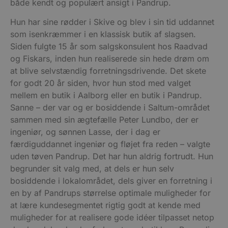
både kendt og populært ansigt i Pandrup.
Hun har sine rødder i Skive og blev i sin tid uddannet
som isenkræmmer i en klassisk butik af slagsen.
Siden fulgte 15 år som salgskonsulent hos Raadvad
og Fiskars, inden hun realiserede sin hede drøm om
at blive selvstændig forretningsdrivende. Det skete
for godt 20 år siden, hvor hun stod med valget
mellem en butik i Aalborg eller en butik i Pandrup.
Sanne – der var og er bosiddende i Saltum-området
sammen med sin ægtefælle Peter Lundbo, der er
ingeniør, og sønnen Lasse, der i dag er
færdiguddannet ingeniør og fløjet fra reden – valgte
uden tøven Pandrup. Det har hun aldrig fortrudt. Hun
begrunder sit valg med, at dels er hun selv
bosiddende i lokalområdet, dels giver en forretning i
en by af Pandrups størrelse optimale muligheder for
at lære kundesegmentet rigtig godt at kende med
muligheder for at realisere gode idéer tilpasset netop