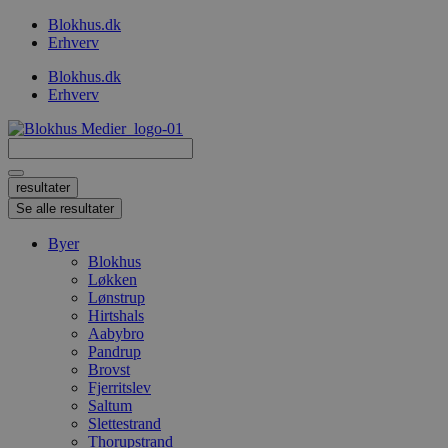
Videre
Blokhus.dk
til
Erhverv
indhold
Blokhus.dk
Erhverv
Search
...
resultater
Se alle resultater
Byer
Blokhus
Løkken
Lønstrup
Hirtshals
Aabybro
Pandrup
Brovst
Fjerritslev
Saltum
Slettestrand
Thorupstrand