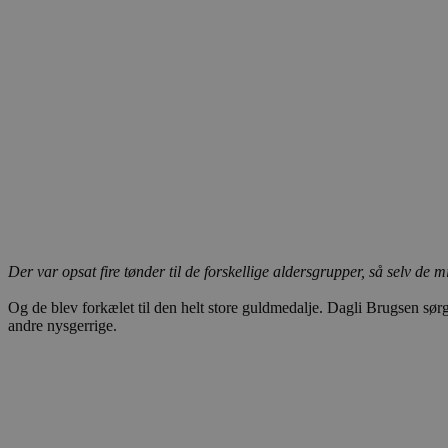
CookieScriptConsent
pys_start_session
VISITOR_PRIVACY_METAD
Udbyder
Navn
Domæne
Udby
Navn
Navn
Dom
Der var opsat fire tønder til de forskellige aldersgrupper, så selv de
pys_first_visit
.blokhus.
_gid
_gcl_au
Googl
.blok
Og de blev forkælet til den helt store guldmedalje. Dagli Brugsen sørg
andre nysgerrige.
_ga
Googl
__Secure-
.blok
ROLLOUT_TOKEN
pbid
pys_landing_page
now-
cowo