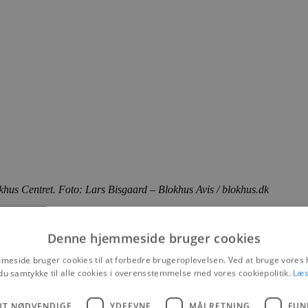
khus Centret. Foto: Lars Bisgaard – Blokhus Avis / blokhus.dk
tønderne op inde i Blokhus Centret.
Denne hjemmeside bruger cookies
a Destination Blokhus Erhverv glad kunne fortælle om et rekord stort ant
eside bruger cookies til at forbedre brugeroplevelsen. Ved at bruge vore
du samtykke til alle cookies i overensstemmelse med vores cookiepolitik.
Læs
UT NØDVENDIGE
YDEEVNE
MÅLRETNING
FUN