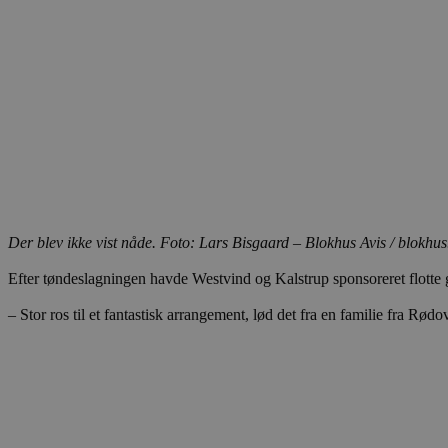
.blok
_fbp
_ga_PJR83J7HYC
.blok
pysTrafficSource
.blok
_gat_gtag_UA_74178830_1
YSC
VISITOR_INFO1_LIVE
__Secure-YNID
Der blev ikke vist nåde. Foto: Lars Bisgaard – Blokhus Avis / blokhus
Efter tøndeslagningen havde Westvind og Kalstrup sponsoreret flotte 
– Stor ros til et fantastisk arrangement, lød det fra en familie fra Rød