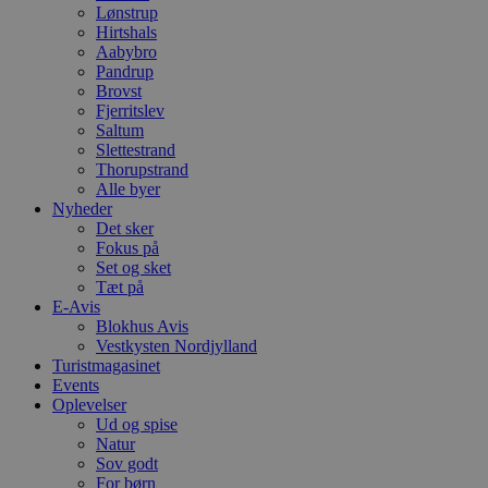
Lønstrup
Hirtshals
Aabybro
Pandrup
Brovst
Fjerritslev
Saltum
Slettestrand
Thorupstrand
Alle byer
Nyheder
Det sker
Fokus på
Set og sket
Tæt på
E-Avis
Blokhus Avis
Vestkysten Nordjylland
Turistmagasinet
Events
Oplevelser
Ud og spise
Natur
Sov godt
For børn