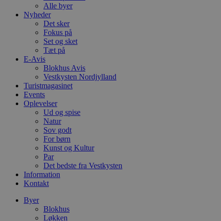
Alle byer
Nyheder
Det sker
Fokus på
Set og sket
Tæt på
E-Avis
Blokhus Avis
Vestkysten Nordjylland
Turistmagasinet
Events
Oplevelser
Ud og spise
Natur
Sov godt
For børn
Kunst og Kultur
Par
Det bedste fra Vestkysten
Information
Kontakt
Byer
Blokhus
Løkken