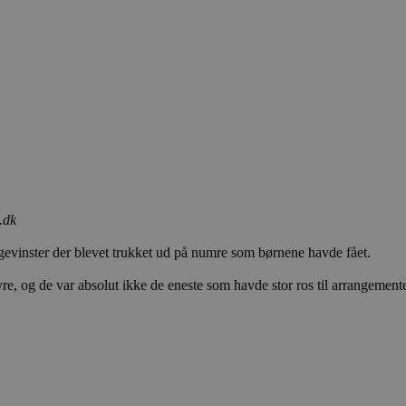
hus.dk
af brugerrejse til analyseformål.
2 måneder
Brugt af Facebook til at levere en række reklameprod
Meta
4 uger
fra tredjepartsannoncører
hus.dk
1 år 1
Denne cookie bruges af Google Analytics til at fortsætte se
Platform Inc.
måned
.blokhus.dk
hus.dk
1 uge
Denne cookie bruges til at identificere trafikkilden til hje
.blokhus.dk
59
Denne cookie er en del af Google Analytics og bruges
med at forstå, hvordan brugerne ankommer på webstedet.
sekunder
anmodninger (hastighed for gasbegrænsning).
Session
Denne cookie indstilles af YouTube til at spore visnin
Google LLC
.youtube.com
5 måneder
Denne cookie indstilles af Youtube for at holde styr
Google LLC
4 uger
Youtube-videoer, der er indlejret i websteder; den k
.youtube.com
webstedsbesøgende bruger den nye eller gamle vers
grænsefladen.
.youtube.com
5 måneder
Denne cookie benyttes til at tildele den besøgende e
.dk
4 uger
bruger-ID (YNID). Formålet er at registrere brugeren
tværs af besøg for at kunne levere målrettet indhold
gevinster der blevet trukket ud på numre som børnene havde fået.
føre statistik over hjemmesidens brug. Præfikset __Se
data kun overføres via en sikker og krypteret HTTPS-
ovre, og de var absolut ikke de eneste som havde stor ros til arrangemente