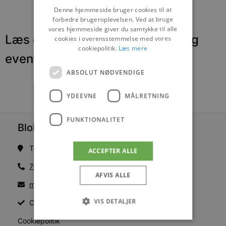
Denne hjemmeside bruger cookies til at
forbedre brugeroplevelsen. Ved at bruge
vores hjemmeside giver du samtykke til alle
Læs om fantastiske oplevelser og
cookies i overensstemmelse med vores
cookiepolitik.
Læs mere
events
ABSOLUT NØDVENDIGE
YDEEVNE
MÅLRETNING
FUNKTIONALITET
Blokhus Medier
Torvet 7B, 1. sal, 9492 Blokhus
ACCEPTER ALLE
70200123
AFVIS ALLE
mail@blokhus.dk
VIS DETALJER
CVR: 26486378
Cookiepolitik