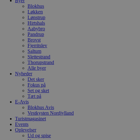
Byer
Blokhus
Løkken
Lønstrup
Hirtshals
Aabybro
Pandrup
Brovst
Fjerritslev
Saltum
Slettestrand
Thorupstrand
Alle byer
Nyheder
Det sker
Fokus på
Set og sket
Tæt på
E-Avis
Blokhus Avis
Vestkysten Nordjylland
Turistmagasinet
Events
Oplevelser
Ud og spise