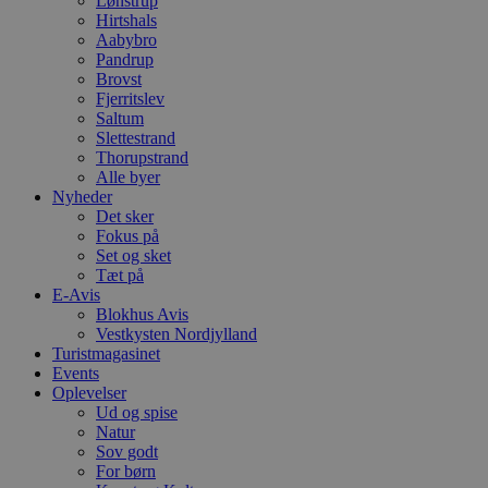
Lønstrup
o
Hirtshals
e
Aabybro
h
ti
Pandrup
Brovst
VISITOR_PRIVACY_METADATA
5 måneder
D
YouTube
Fjerritslev
4 uger
b
.youtube.com
g
Saltum
b
Slettestrand
s
Thorupstrand
p
Alle byer
f
i
Nyheder
w
Det sker
r
Fokus på
p
b
Set og sket
s
Tæt på
f
E-Avis
p
Blokhus Avis
b
p
Vestkysten Nordjylland
o
Turistmagasinet
i
Events
d
p
Oplevelser
b
Ud og spise
f
Natur
s
Sov godt
For børn