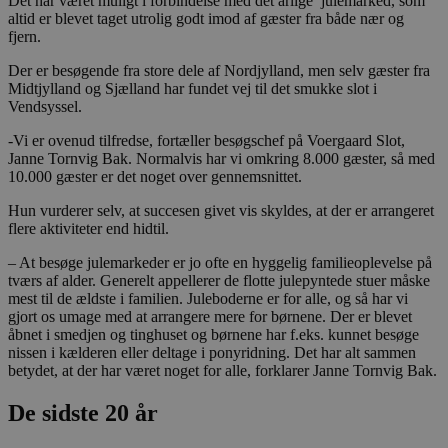
Det har været muligt i forbindelse med det årlige julemarked, som
altid er blevet taget utrolig godt imod af gæster fra både nær og
fjern.
Der er besøgende fra store dele af Nordjylland, men selv gæster fra
Midtjylland og Sjælland har fundet vej til det smukke slot i
Vendsyssel.
-Vi er ovenud tilfredse, fortæller besøgschef på Voergaard Slot,
Janne Tornvig Bak. Normalvis har vi omkring 8.000 gæster, så med
10.000 gæster er det noget over gennemsnittet.
Hun vurderer selv, at succesen givet vis skyldes, at der er arrangeret
flere aktiviteter end hidtil.
– At besøge julemarkeder er jo ofte en hyggelig familieoplevelse på
tværs af alder. Generelt appellerer de flotte julepyntede stuer måske
mest til de ældste i familien. Juleboderne er for alle, og så har vi
gjort os umage med at arrangere mere for børnene. Der er blevet
åbnet i smedjen og tinghuset og børnene har f.eks. kunnet besøge
nissen i kælderen eller deltage i ponyridning. Det har alt sammen
betydet, at der har været noget for alle, forklarer Janne Tornvig Bak.
De sidste 20 år