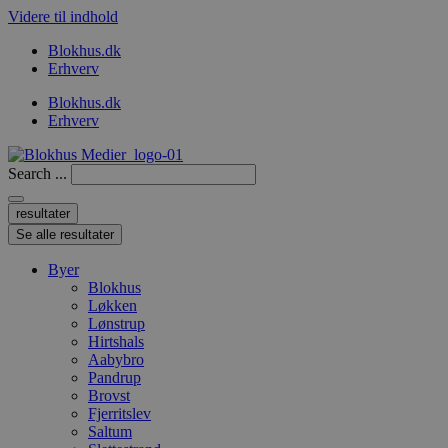
Videre til indhold
Blokhus.dk
Erhverv
Blokhus.dk
Erhverv
Search ...
resultater
Se alle resultater
Byer
Blokhus
Løkken
Lønstrup
Hirtshals
Aabybro
Pandrup
Brovst
Fjerritslev
Saltum