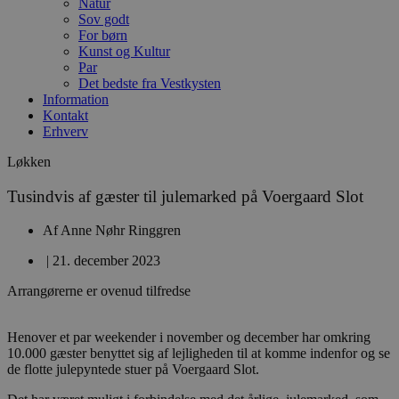
Natur
Sov godt
For børn
Kunst og Kultur
Par
Det bedste fra Vestkysten
Information
Kontakt
Erhverv
Løkken
Tusindvis af gæster til julemarked på Voergaard Slot
Af
Anne Nøhr Ringgren
|
21. december 2023
Arrangørerne er ovenud tilfredse
Henover et par weekender i november og december har omkring
10.000 gæster benyttet sig af lejligheden til at komme indenfor og se
de flotte julepyntede stuer på Voergaard Slot.