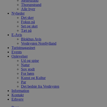
Slettestrand
Thorupstrand
Alle byer
Nyheder
Det sker
Fokus på
Set og sket
Tæt på
E-Avis
Blokhus Avis
Vestkysten Nordjylland
Turistmagasinet
Events
Oplevelser
Ud og spise
Natur
Sov godt
For børn
Kunst og Kultur
Par
Det bedste fra Vestkysten
Information
Kontakt
Erhverv