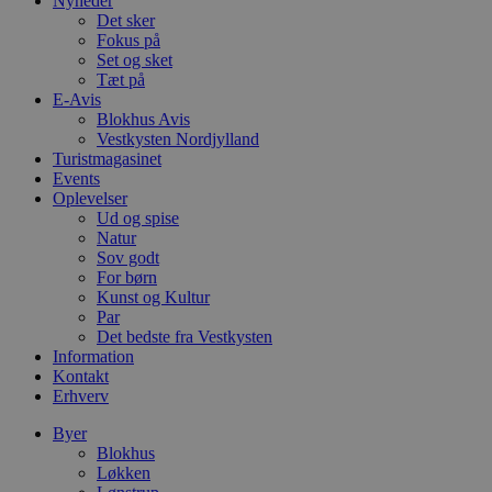
Nyheder
w
Det sker
e
e
Fokus på
o
Set og sket
l
Tæt på
e
E-Avis
m
Blokhus Avis
CookieScriptConsent
4 uger 2
D
CookieScript
Vestkysten Nordjylland
dage
b
blokhus.dk
Turistmagasinet
C
S
Events
t
Oplevelser
h
Ud og spise
p
Natur
s
b
Sov godt
e
For børn
a
Kunst og Kultur
S
c
Par
f
Det bedste fra Vestkysten
k
Information
Kontakt
pys_start_session
.blokhus.dk
Session
D
b
Erhverv
o
b
Byer
t
Blokhus
d
g
Løkken
h