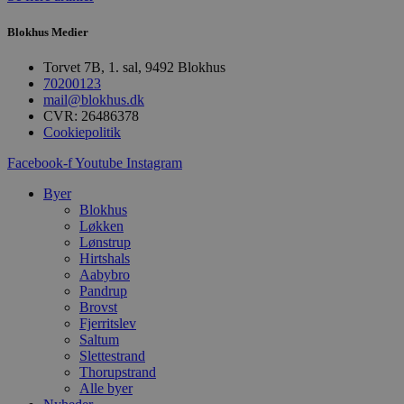
b
u
s
Blokhus Medier
s
i
Torvet 7B, 1. sal, 9492 Blokhus
g
d
70200123
f
mail@blokhus.dk
h
CVR: 26486378
y
f
Cookiepolitik
m
t
Facebook-f
Youtube
Instagram
PHPSESSID
Session
C
PHP.net
Byer
g
blokhus.dk
a
Blokhus
b
Løkken
s
Lønstrup
e
Hirtshals
i
d
Aabybro
o
Pandrup
v
Brovst
b
D
Fjerritslev
e
Saltum
g
Slettestrand
n
Thorupstrand
h
b
Alle byer
s