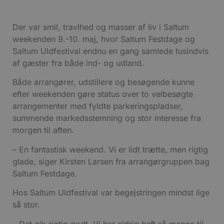
Der var smil, travlhed og masser af liv i Saltum
weekenden 9.-10. maj, hvor Saltum Festdage og
Saltum Uldfestival endnu en gang samlede tusindvis
af gæster fra både ind- og udland.
Både arrangører, udstillere og besøgende kunne
efter weekenden gøre status over to velbesøgte
arrangementer med fyldte parkeringspladser,
summende markedsstemning og stor interesse fra
morgen til aften.
– En fantastisk weekend. Vi er lidt trætte, men rigtig
glade, siger Kirsten Larsen fra arrangørgruppen bag
Saltum Festdage.
Hos Saltum Uldfestival var begejstringen mindst lige
så stor.
– Det gik rigtig godt. Vi har aldrig haft så mange til