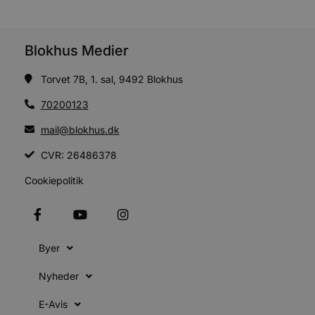
S
t
s
Blokhus Medier
b
e
a
Torvet 7B, 1. sal, 9492 Blokhus
S
70200123
f
k
mail@blokhus.dk
pys_start_session
.blokhus.dk
Session
b
CVR: 26486378
o
b
t
Cookiepolitik
d
o
e
h
t
Byer
VISITOR_PRIVACY_METADATA
5 måneder
YouTube
4 uger
b
.youtube.com
Nyheder
b
E-Avis
p