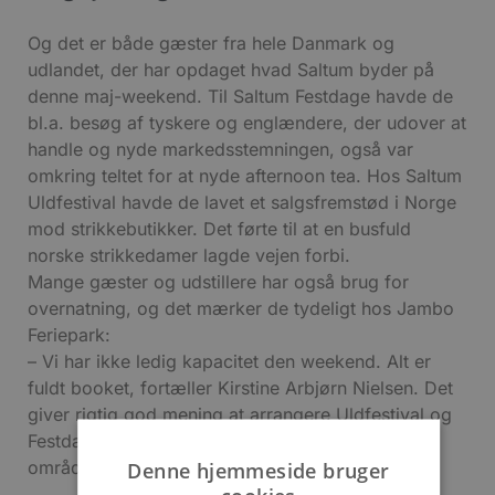
Og det er både gæster fra hele Danmark og
udlandet, der har opdaget hvad Saltum byder på
denne maj-weekend. Til Saltum Festdage havde de
bl.a. besøg af tyskere og englændere, der udover at
handle og nyde markedsstemningen, også var
omkring teltet for at nyde afternoon tea. Hos Saltum
Uldfestival havde de lavet et salgsfremstød i Norge
mod strikkebutikker. Det førte til at en busfuld
norske strikkedamer lagde vejen forbi.
Mange gæster og udstillere har også brug for
overnatning, og det mærker de tydeligt hos Jambo
Feriepark:
– Vi har ikke ledig kapacitet den weekend. Alt er
fuldt booket, fortæller Kirstine Arbjørn Nielsen. Det
giver rigtig god mening at arrangere Uldfestival og
Festdage, og det har stor betydning for hele
området.
Denne hjemmeside bruger