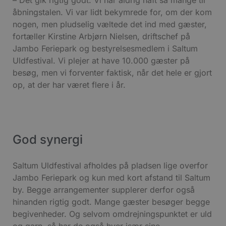
åbningstalen. Vi var lidt bekymrede for, om der kom
nogen, men pludselig væltede det ind med gæster,
fortæller Kirstine Arbjørn Nielsen, driftschef på
Jambo Feriepark og bestyrelsesmedlem i Saltum
Uldfestival. Vi plejer at have 10.000 gæster på
besøg, men vi forventer faktisk, når det hele er gjort
op, at der har været flere i år.
God synergi
Saltum Uldfestival afholdes på pladsen lige overfor
Jambo Feriepark og kun med kort afstand til Saltum
by. Begge arrangementer supplerer derfor også
hinanden rigtig godt. Mange gæster besøger begge
begivenheder. Og selvom omdrejningspunktet er uld
og garn, så har de også hver især sine