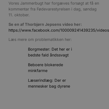
Vores Jammerbugt har forgæves forsøgt at få en
kommentar fra Fødevarestyrelsen i dag, søndag
11. oktober.
Se en af Thorbjørn Jepsens video her:
https://www.facebook.com/100009241439235/video
Læs mere om problematikken her:
Borgmester: Det her er i
bedste fald åndssvagt
Udbyder
/
Navn
Udløbsdato
Beskrivelse
Domæne
Udbyder
/
Navn
Udløbsdato
Beskriv
Beboere blokerede
Domæne
pys_first_visit
.blokhus.dk
1 uge
Denne cookie 
Udbyder
/
minkfarme
Navn
Udløbsdato
B
til at bestemm
_gid
1 dag
Denne c
Google LLC
Domæne
første gang br
Google 
.blokhus.dk
besøgte
gemmer
Læserindlæg: Der er
_gcl_au
2 måneder
D
Google LLC
hjemmesiden fo
unik væ
4 uger
i
.blokhus.dk
mennesker bag dyrene
forbedre
side og
D
brugeroplevel
spore s
u
eller spore
brugerhandling
_ga
1 år 1
Dette c
Google LLC
s
måned
til Goo
.blokhus.dk
- som e
opdate
s