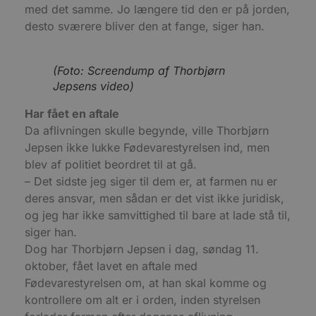
med det samme. Jo længere tid den er på jorden,
desto sværere bliver den at fange, siger han.
(Foto: Screendump af Thorbjørn
Jepsens video)
Har fået en aftale
Da aflivningen skulle begynde, ville Thorbjørn
Jepsen ikke lukke Fødevarestyrelsen ind, men
blev af politiet beordret til at gå.
– Det sidste jeg siger til dem er, at farmen nu er
deres ansvar, men sådan er det vist ikke juridisk,
og jeg har ikke samvittighed til bare at lade stå til,
siger han.
CookieScriptConsent
4 uger 2
CookieScript
dage
blokhus.dk
Dog har Thorbjørn Jepsen i dag, søndag 11.
oktober, fået lavet en aftale med
Fødevarestyrelsen om, at han skal komme og
kontrollere om alt er i orden, inden styrelsen