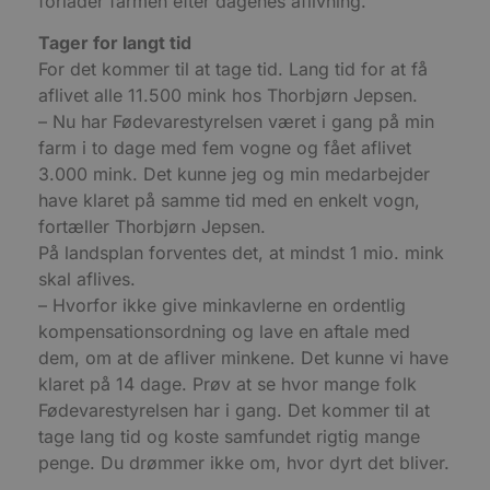
forlader farmen efter dagenes aflivning.
Tager for langt tid
For det kommer til at tage tid. Lang tid for at få
aflivet alle 11.500 mink hos Thorbjørn Jepsen.
pys_start_session
.blokhus.dk
Session
– Nu har Fødevarestyrelsen været i gang på min
farm i to dage med fem vogne og fået aflivet
3.000 mink. Det kunne jeg og min medarbejder
have klaret på samme tid med en enkelt vogn,
fortæller Thorbjørn Jepsen.
På landsplan forventes det, at mindst 1 mio. mink
skal aflives.
– Hvorfor ikke give minkavlerne en ordentlig
VISITOR_PRIVACY_METADATA
5 måneder
YouTube
kompensationsordning og lave en aftale med
4 uger
.youtube.com
dem, om at de afliver minkene. Det kunne vi have
klaret på 14 dage. Prøv at se hvor mange folk
Fødevarestyrelsen har i gang. Det kommer til at
tage lang tid og koste samfundet rigtig mange
penge. Du drømmer ikke om, hvor dyrt det bliver.