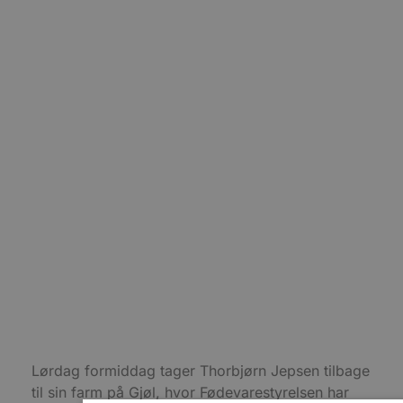
Lørdag formiddag tager Thorbjørn Jepsen tilbage
til sin farm på Gjøl, hvor Fødevarestyrelsen har