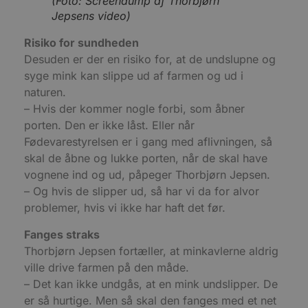
(Foto: Screendump af Thorbjørn
Jepsens video)
Absolut nødvendige cookies muliggør hjemmesidens grundlæ
funktionalitet såsom brugerlogin og kontoadministration.
Risiko for sundheden
Hjemmesiden kan ikke bruges korrekt uden de absolut nødven
cookies.
Desuden er der en risiko for, at de undslupne og
syge mink kan slippe ud af farmen og ud i
Udbyder
/
Navn
Udløbsdato
Domæne
naturen.
– Hvis der kommer nogle forbi, som åbner
pys_session_limit
.blokhus.dk
59 minutter
57
porten. Den er ikke låst. Eller når
sekunder
Fødevarestyrelsen er i gang med aflivningen, så
skal de åbne og lukke porten, når de skal have
vognene ind og ud, påpeger Thorbjørn Jepsen.
– Og hvis de slipper ud, så har vi da for alvor
problemer, hvis vi ikke har haft det før.
Fanges straks
Thorbjørn Jepsen fortæller, at minkavlerne aldrig
ville drive farmen på den måde.
– Det kan ikke undgås, at en mink undslipper. De
PHPSESSID
Session
PHP.net
blokhus.dk
er så hurtige. Men så skal den fanges med et net