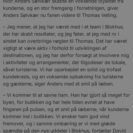
hvor Anders Sølvkær skabte en voksende loyalitet fra
kunderne, og en stor fremgang i forretningen, giver
Anders Sølvkær nu fanen videre til Thomas Velling.
– Jeg mener, at jeg har været med i et team i Blokhus,
der har skabt resultater, og jeg føler, at jeg med ro i
sindet kan overbringe nøglen til Thomas. Det har været
vigtigt at være aktiv i forhold til udviklingen af
destinationen, og jeg har derfor forsøgt at involvere mig
i aktiviteter og arrangementer, der tilgodeser de lokale,
såvel turisterne. Vi har oparbejdet en solid og trofast
kundekreds, og en voksende opbakning fra turisterne
og gæsterne, siger Anders med et smil på læben.
– Vi kommer til at savne ham. Han har gjort så meget for
byen, for butikken og har hele tiden evnet at have
fingeren på pulsen, og et smil på læberne, når kunderne
kommer ind i butikken. Vi ønsker ham god vind
fremover, og i samme ombæring er vi med glæde
spændte på den nye uddeler i Blokhus, fortæller David