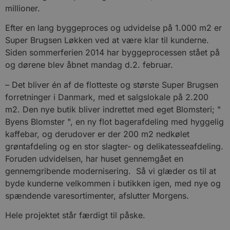
Udbyder
/
millioner.
Navn
Udløbsdato
B
Domæne
Efter en lang byggeproces og udvidelse på 1.000 m2 er
pys_session_limit
.blokhus.dk
59 minutter
D
57
b
Super Brugsen Løkken ved at være klar til kunderne.
sekunder
b
m
Siden sommerferien 2014 har byggeprocessen stået på
b
og dørene blev åbnet mandag d.2. februar.
u
s
s
– Det bliver én af de flotteste og største Super Brugsen
i
g
forretninger i Danmark, med et salgslokale på 2.200
d
f
m2. Den nye butik bliver indrettet med eget Blomsteri; "
h
Byens Blomster ", en ny flot bagerafdeling med hyggelig
y
f
kaffebar, og derudover er der 200 m2 nedkølet
m
t
grøntafdeling og en stor slagter- og delikatesseafdeling.
Foruden udvidelsen, har huset gennemgået en
PHPSESSID
Session
C
PHP.net
g
blokhus.dk
gennemgribende modernisering. Så vi glæder os til at
a
b
byde kunderne velkommen i butikken igen, med nye og
s
e
spændende varesortimenter, afslutter Morgens.
i
d
Hele projektet står færdigt til påske.
o
v