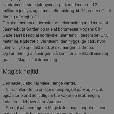
kvadratmeter store julepyntede park med mere end 2
millioner julelys, og samme eftermiddag, kl. 16, er der officiel
åbning af Magisk Jul.
Det sker med en underholdende eftermiddag med musik af
Jammerbugt Garden og tale af borgmester Mogens Chr.
Gade samt besøg af nordjyske julemænd, ligesom det 17,5
meter høje juletræ bliver tændt i den hyggelige park, hvor
julen vil lyse op i takt med, at skumringen falder på.
Og i anledning af åbningen, så kommer alle iklædt nissetøj
gratis til Magisk Jul denne dag.
Magisk højtid
Den søde juletid har været længe ventet.
– Vi har allerede nu en stor efterspørgsel på Magisk Jul,
også større end der tidligere har været op til åbningen,
fortæller indehaver John Andersen.
– Særligt på hverdage er Magisk Jul meget populær, hvor
mange busselskaber og rejsearrangører har rettet