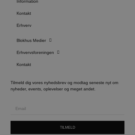
e
Information
m
Kontakt
CookieScriptConsent
4 uger 2
D
CookieScript
dage
b
blokhus.dk
C
Erhverv
S
t
h
p
Blokhus Medier
s
b
e
Erhvervsforeningen
a
S
c
Kontakt
f
k
pys_start_session
.blokhus.dk
Session
D
Tilmeld dig vores nyhedsbrev og modtag seneste nyt om
b
nyheder, events, oplevelser og meget andet.
o
b
t
d
g
h
o
e
h
ti
TILMELD