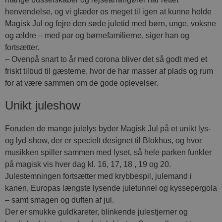
henvendelse, og vi glæder os meget til igen at kunne holde
Magisk Jul og fejre den søde juletid med børn, unge, voksne
og ældre – med par og børnefamilierne, siger han og
fortsætter.
– Ovenpå snart to år med corona bliver det så godt med et
friskt tilbud til gæsterne, hvor de har masser af plads og rum
for at være sammen om de gode oplevelser.
Unikt juleshow
Foruden de mange julelys byder Magisk Jul på et unikt lys-
og lyd-show, der er specielt designet til Blokhus, og hvor
musikken spiller sammen med lyset, så hele parken funkler
på magisk vis hver dag kl. 16, 17, 18 , 19 og 20.
Julestemningen fortsætter med krybbespil, julemand i
kanen, Europas længste lysende juletunnel og kyssepergola
– samt smagen og duften af jul.
Der er smukke guldkareter, blinkende julestjerner og