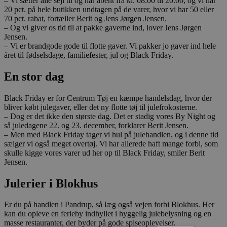
– Vi sætter alle sejl til og har åbent fra kl. 08.00 til 20.00, og vi har
20 pct. på hele butikken undtagen på de varer, hvor vi har 50 eller
70 pct. rabat, fortæller Berit og Jens Jørgen Jensen.
– Og vi giver os tid til at pakke gaverne ind, lover Jens Jørgen
Jensen.
– Vi er brandgode gode til flotte gaver. Vi pakker jo gaver ind hele
året til fødselsdage, familiefester, jul og Black Friday.
En stor dag
Black Friday er for Centrum Tøj en kæmpe handelsdag, hvor der
bliver købt julegaver, eller det ny flotte tøj til julefrokosterne.
– Dog er det ikke den største dag. Det er stadig vores By Night og
så juledagene 22. og 23. december, forklarer Berit Jensen.
– Men med Black Friday tager vi hul på julehandlen, og i denne tid
sælger vi også meget overtøj. Vi har allerede haft mange forbi, som
skulle kigge vores varer ud her op til Black Friday, smiler Berit
Jensen.
Julerier i Blokhus
Er du på handlen i Pandrup, så læg også vejen forbi Blokhus. Her
kan du opleve en ferieby indhyllet i hyggelig julebelysning og en
masse restauranter, der byder på gode spiseoplevelser.