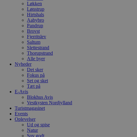
Løkken
Lønstrup
Hirtshals
Aabybro
Pandrup
Brovst
Fjerritslev
Saltum
Slettestrand
Thorupstrand
Alle byer
Nyheder
Det sker
Fokus på
Set og sket
Tæt på
E-Avis
Blokhus Avis
Vestkysten Nordjylland
Turistmagasinet
Events
Oplevelser
Ud og spise
Natur
Sov godt