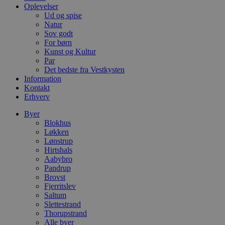
m
Oplevelser
Ud og spise
CookieScriptConsent
4 uger 2
D
CookieScript
Natur
dage
b
blokhus.dk
C
Sov godt
S
For børn
t
Kunst og Kultur
h
p
Par
s
Det bedste fra Vestkysten
b
Information
e
Kontakt
a
S
Erhverv
c
f
Byer
k
Blokhus
pys_start_session
.blokhus.dk
Session
D
Løkken
b
Lønstrup
o
Hirtshals
b
Aabybro
t
d
Pandrup
g
Brovst
h
Fjerritslev
o
e
Saltum
h
Slettestrand
ti
Thorupstrand
Alle byer
VISITOR_PRIVACY_METADATA
5 måneder
D
YouTube