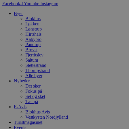
d
Facebook-f
Youtube
Instagram
f
h
Byer
y
f
Blokhus
m
Løkken
t
Lønstrup
Hirtshals
PHPSESSID
Session
C
PHP.net
g
blokhus.dk
Aabybro
a
Pandrup
b
Brovst
s
e
Fjerritslev
i
Saltum
d
Slettestrand
o
Thorupstrand
v
b
Alle byer
D
Nyheder
e
Det sker
g
n
Fokus på
h
Set og sket
b
Tæt på
s
E-Avis
w
e
Blokhus Avis
e
Vestkysten Nordjylland
o
Turistmagasinet
l
e
Events