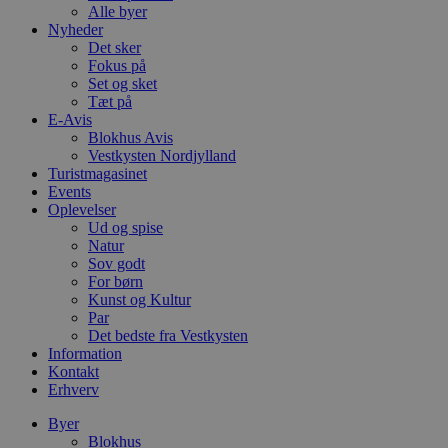
Alle byer
Nyheder
Det sker
Fokus på
Set og sket
Tæt på
E-Avis
Blokhus Avis
Vestkysten Nordjylland
Turistmagasinet
Events
Oplevelser
Ud og spise
Natur
Sov godt
For børn
Kunst og Kultur
Par
Det bedste fra Vestkysten
Information
Kontakt
Erhverv
Byer
Blokhus