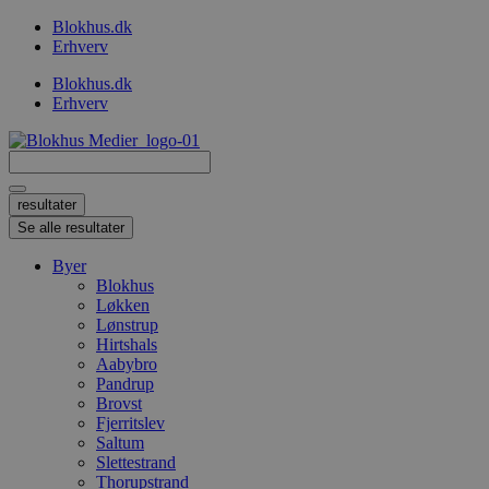
Videre
Blokhus.dk
til
Erhverv
indhold
Blokhus.dk
Erhverv
Search
...
resultater
Se alle resultater
Byer
Blokhus
Løkken
Lønstrup
Hirtshals
Aabybro
Pandrup
Brovst
Fjerritslev
Saltum
Slettestrand
Thorupstrand