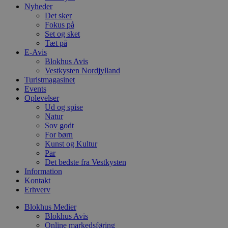
4 uger
b
.youtube.com
Nyheder
g
Det sker
b
Fokus på
s
p
Set og sket
f
Tæt på
i
E-Avis
w
Blokhus Avis
r
p
Vestkysten Nordjylland
b
Turistmagasinet
s
Events
f
p
Oplevelser
b
Ud og spise
p
Natur
o
Sov godt
i
d
For børn
p
Kunst og Kultur
b
Par
f
s
Det bedste fra Vestkysten
Information
Kontakt
Erhverv
Blokhus Medier
Udbyder
/
Navn
Udløbsdato
Beskrivelse
Blokhus Avis
Domæne
Udbyder
/
Navn
Udløbsdato
Beskrivelse
Domæne
Online markedsføring