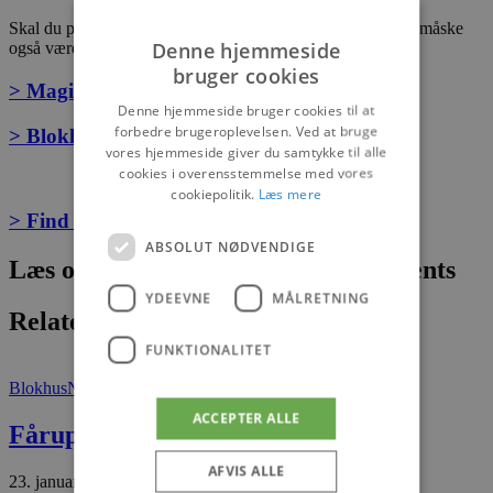
Skal du på shoppetur, når der er Black Friday, så kunne du måske
Denne hjemmeside
også være interesseret i disse 2 gode juleoplevelser.
bruger cookies
> Magisk Jul i Skulpturparken Blokhus
Denne hjemmeside bruger cookies til at
forbedre brugeroplevelsen. Ved at bruge
> Blokhus Skøjtebane
vores hjemmeside giver du samtykke til alle
cookies i overensstemmelse med vores
cookiepolitik.
Læs mere
> Find spisesteder i Blokhus
ABSOLUT NØDVENDIGE
Læs om fantastiske oplevelser og events
YDEEVNE
MÅLRETNING
Relaterede artikler
FUNKTIONALITET
Blokhus
Nyheder
ACCEPTER ALLE
Fårup Sommerland med nyhed
AFVIS ALLE
23. januar 2026