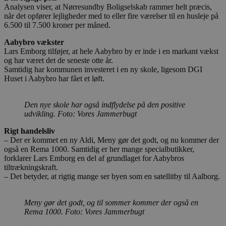
Analysen viser, at Nørresundby Boligselskab rammer helt præcis,
når det opfører lejligheder med to eller fire værelser til en husleje på
6.500 til 7.500 kroner per måned.
Aabybro vækster
Lars Emborg tilføjer, at hele Aabybro by er inde i en markant vækst
og har været det de seneste otte år.
Samtidig har kommunen investeret i en ny skole, ligesom DGI
Huset i Aabybro har fået et løft.
Den nye skole har også indflydelse på den positive
udvikling. Foto: Vores Jammerbugt
Rigt handelsliv
– Der er kommet en ny Aldi, Meny gør det godt, og nu kommer der
også en Rema 1000. Samtidig er her mange specialbutikker,
forklarer Lars Emborg en del af grundlaget for Aabybros
tiltrækningskraft.
– Det betyder, at rigtig mange ser byen som en satellitby til Aalborg.
Meny gør det godt, og til sommer kommer der også en
Rema 1000. Foto: Vores Jammerbugt