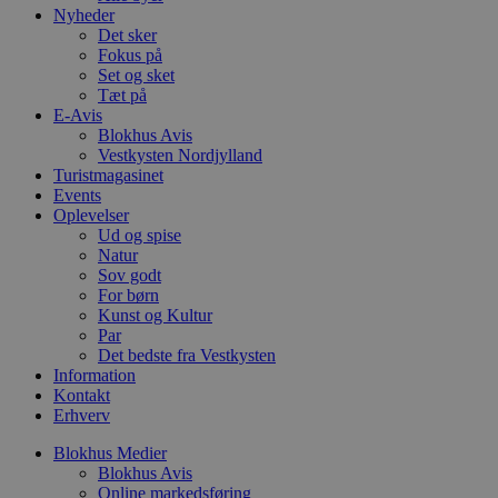
Nyheder
Det sker
Fokus på
Set og sket
PHPSESSID
Session
PHP.net
Tæt på
blokhus.dk
E-Avis
Blokhus Avis
Vestkysten Nordjylland
Turistmagasinet
Events
Oplevelser
Ud og spise
Natur
Sov godt
For børn
Kunst og Kultur
Par
Det bedste fra Vestkysten
Information
Kontakt
Erhverv
Blokhus Medier
Blokhus Avis
CookieScriptConsent
4 uger 2
CookieScript
Online markedsføring