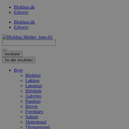
Videre
Blokhus.dk
til
Erhverv
indhold
Blokhus.dk
Erhverv
Search
...
resultater
Se alle resultater
Byer
Blokhus
Løkken
Lønstrup
Hirtshals
Aabybro
Pandrup
Brovst
Fjerritslev
Saltum
Slettestrand
Thorupstrand