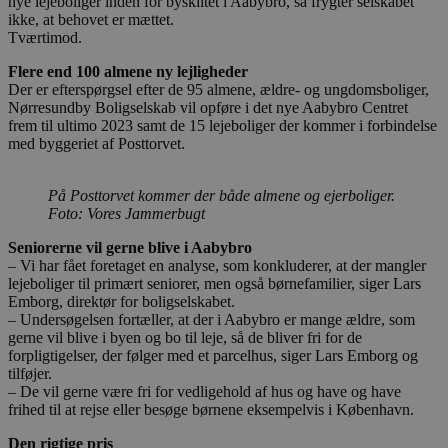
nye lejeboliger inden for byskiltet i Aabybro, så frygter selskabet
ikke, at behovet er mættet.
Tværtimod.
Flere end 100 almene ny lejligheder
Der er efterspørgsel efter de 95 almene, ældre- og ungdomsboliger,
Nørresundby Boligselskab vil opføre i det nye Aabybro Centret
frem til ultimo 2023 samt de 15 lejeboliger der kommer i forbindelse
med byggeriet af Posttorvet.
På Posttorvet kommer der både almene og ejerboliger.
Foto: Vores Jammerbugt
Seniorerne vil gerne blive i Aabybro
– Vi har fået foretaget en analyse, som konkluderer, at der mangler
lejeboliger til primært seniorer, men også børnefamilier, siger Lars
Emborg, direktør for boligselskabet.
– Undersøgelsen fortæller, at der i Aabybro er mange ældre, som
gerne vil blive i byen og bo til leje, så de bliver fri for de
forpligtigelser, der følger med et parcelhus, siger Lars Emborg og
tilføjer.
– De vil gerne være fri for vedligehold af hus og have og have
frihed til at rejse eller besøge børnene eksempelvis i København.
Den rigtige pris