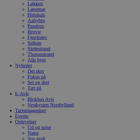
Løkken
Lønstrup
Hirtshals
Aabybro
Pandrup
Brovst
Fjerritslev
Saltum
Slettestrand
Thorupstrand
Alle byer
Nyheder
Det sker
Fokus på
Set og sket
Tæt på
E-Avis
Blokhus Avis
Vestkysten Nordjylland
Turistmagasinet
Events
Oplevelser
Ud og spise
Natur
Sov godt