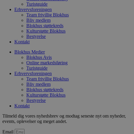
dage
blokhus.dk
Turistguide
Erhvervsforeningen
Team frivillig Blokhus
Bliv medlem
Blokhus støttekreds
Kulturstøtte Blokhus
Bestyrelse
Kontakt
Blokhus Medier
Blokhus Avis
Online markedsføring
pys_start_session
.blokhus.dk
Session
Turistguide
Erhvervsforeningen
Team frivillig Blokhus
Bliv medlem
Blokhus støttekreds
Kulturstøtte Blokhus
Bestyrelse
Kontakt
Tilmeld dig vores nyhedsbrev og modtag seneste nyt om nyheder,
VISITOR_PRIVACY_METADATA
5 månede
YouTube
events, oplevelser og meget andet.
4 uger
.youtube.com
Email