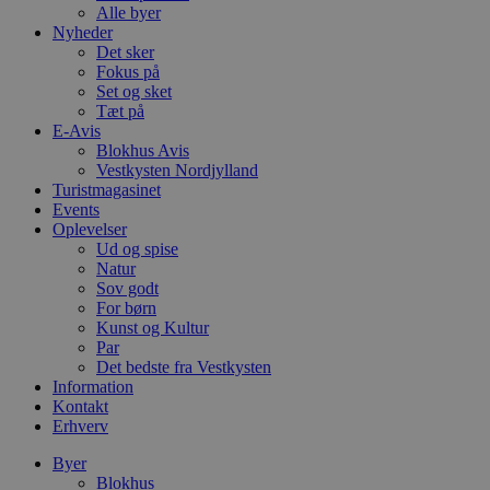
Alle byer
Nyheder
Det sker
Fokus på
Set og sket
Tæt på
E-Avis
Blokhus Avis
Vestkysten Nordjylland
Turistmagasinet
Events
Oplevelser
Ud og spise
Natur
Sov godt
For børn
Kunst og Kultur
Par
Det bedste fra Vestkysten
Information
Kontakt
Erhverv
Byer
Blokhus