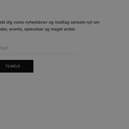
 siderne.
ten til at huske
nødvendigt, at Cookie-
eld dig vores nyhedsbrev og modtag seneste nyt om
 session tilstand, mens de
der, events, oplevelser og meget andet.
eller data poster huskes
ykke og privatlivsvalg for
r data på den besøgendes
e af personlige oplysninger
et i fremtidige sessioner.
TILMELD
esøgte hjemmesiden for at
g opdaterer en unik værdi
r oplysninger om, hvordan
ninger.
, som slutbrugeren måtte
- som er en væsentlig
ndtere eksperimenter, A/B-
jeneste. Denne cookie
rollouts"). Cookien sikrer,
tilfældigt genereret
 en testperiode, så
modning på et websted og
e pludselig ændrer sig,