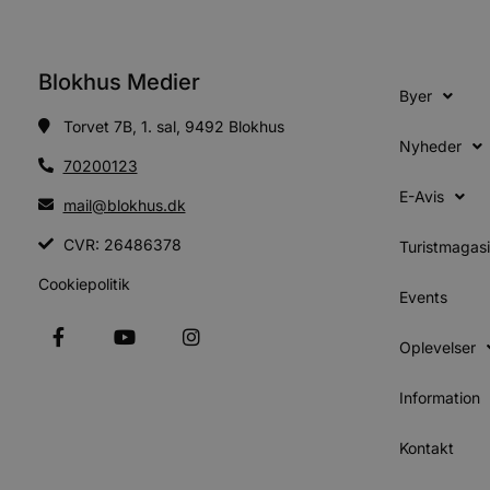
CookieScriptConsent
Blokhus Medier
Byer
pys_start_session
Torvet 7B, 1. sal, 9492 Blokhus
Nyheder
70200123
VISITOR_PRIVACY_METAD
E-Avis
mail@blokhus.dk
CVR: 26486378
Turistmagas
Udbyder
Cookiepolitik
Navn
Events
Domæne
Udby
Navn
Navn
Dom
pys_first_visit
.blokhus.
Oplevelser
_gid
_gcl_au
Googl
.blok
Information
_ga
Googl
__Secure-
.blok
ROLLOUT_TOKEN
Kontakt