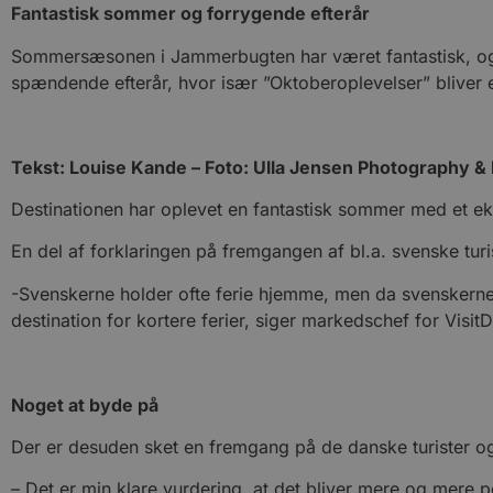
Fantastisk sommer og forrygende efterår
Sommersæsonen i Jammerbugten har været fantastisk, og e
spændende efterår, hvor især ”Oktoberoplevelser” bliver 
Tekst: Louise Kande – Foto: Ulla Jensen Photography & 
Destinationen har oplevet en fantastisk sommer med et eks
En del af forklaringen på fremgangen af bl.a. svenske turi
-Svenskerne holder ofte ferie hjemme, men da svenskern
destination for kortere ferier, siger markedschef for Visi
Noget at byde på
Der er desuden sket en fremgang på de danske turister og 
– Det er min klare vurdering, at det bliver mere og mere p