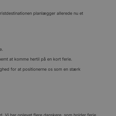
stdestinationen planlægger allerede nu et
e.
nemt at komme hertil på en kort ferie.
hed for at positionerne os som en stærk
d. Vi har oplevet flere danskere, som holder ferie