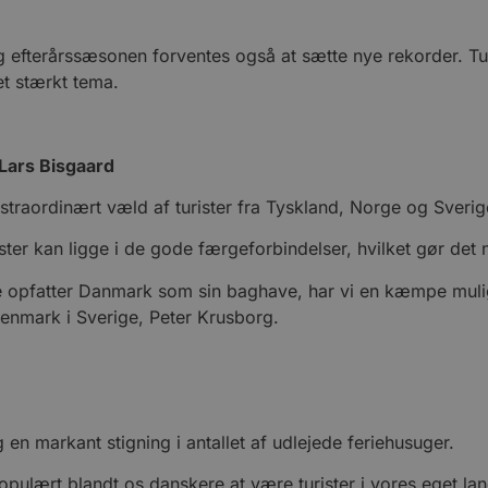
fterårssæsonen forventes også at sætte nye rekorder. Turi
et stærkt tema.
Lars Bisgaard
traordinært væld af turister fra Tyskland, Norge og Sverig
ster kan ligge i de gode færgeforbindelser, hvilket gør det 
e opfatter Danmark som sin baghave, har vi en kæmpe mulig
tDenmark i Sverige, Peter Krusborg.
en markant stigning i antallet af udlejede feriehusuger.
opulært blandt os danskere at være turister i vores eget lan