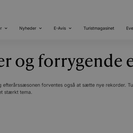
r
Nyheder
E-Avis
Turistmagasinet
Eve
r og forrygende e
fterårssæsonen forventes også at sætte nye rekorder. Turi
et stærkt tema.