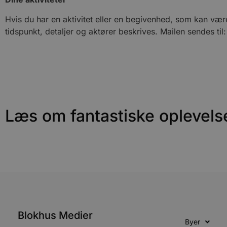
Hvis du har en aktivitet eller en begivenhed, som kan være
Navn
tidspunkt, detaljer og aktører beskrives. Mailen sendes til:
pys_session_limit
PHPSESSID
CookieScriptConsent
Læs om fantastiske oplevels
pys_start_session
VISITOR_PRIVACY_METAD
Blokhus Medier
Udbyder
Byer
Navn