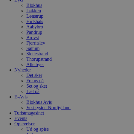
h
Blokhus
y
Løkken
f
m
Lønstrup
t
Hirtshals
Aabybro
PHPSESSID
Session
C
PHP.net
Pandrup
g
blokhus.dk
a
Brovst
b
Fjerritslev
s
Saltum
e
i
Slettestrand
d
Thorupstrand
o
Alle byer
v
Nyheder
b
D
Det sker
e
Fokus på
g
Set og sket
n
h
Tæt på
b
E-Avis
s
Blokhus Avis
w
Vestkysten Nordjylland
e
e
Turistmagasinet
o
Events
l
Oplevelser
e
m
Ud og spise