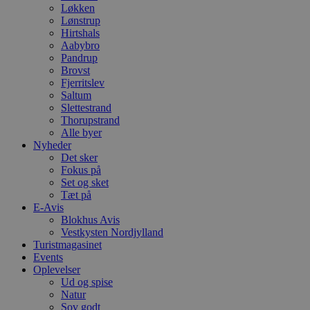
Løkken
Lønstrup
Hirtshals
Aabybro
Pandrup
Brovst
Fjerritslev
Saltum
Slettestrand
Thorupstrand
Alle byer
Nyheder
Det sker
Fokus på
Set og sket
Tæt på
E-Avis
Blokhus Avis
Vestkysten Nordjylland
Turistmagasinet
Events
Oplevelser
Ud og spise
Natur
Sov godt