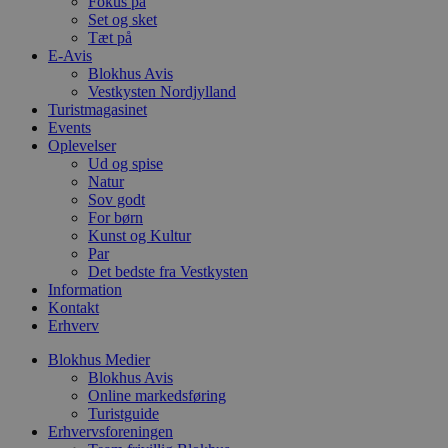
Fokus på
b
Set og sket
s
Tæt på
p
E-Avis
f
i
Blokhus Avis
w
Vestkysten Nordjylland
r
Turistmagasinet
p
b
Events
s
Oplevelser
f
Ud og spise
p
Natur
b
p
Sov godt
o
For børn
i
Kunst og Kultur
d
p
Par
b
Det bedste fra Vestkysten
f
Information
s
Kontakt
Erhverv
Blokhus Medier
Blokhus Avis
Udbyder
/
Navn
Udløbsdato
Beskrivelse
Online markedsføring
Domæne
Udbyder
/
Navn
Udløbsdato
Beskrivelse
Turistguide
Domæne
pys_first_visit
.blokhus.dk
1 uge
Denne cookie
Erhvervsforeningen
Udbyder
/
Navn
Udløbsdato
Beskr
bruges til at
_gid
1 dag
Denne cookie
Google LLC