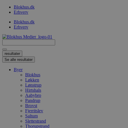
Videre
Blokhus.dk
til
Erhverv
indhold
Blokhus.dk
Erhverv
Search
...
resultater
Se alle resultater
Byer
Blokhus
Løkken
Lønstrup
Hirtshals
Aabybro
Pandrup
Brovst
Fjerritslev
Saltum
Slettestrand
Thorupstrand