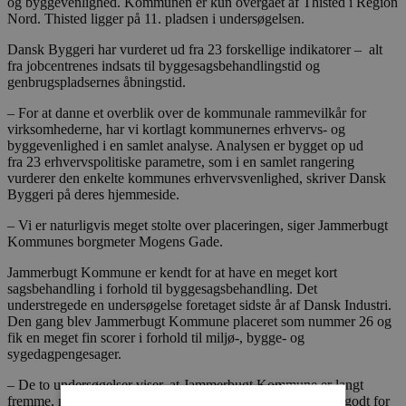
og byggevenlighed. Kommunen er kun overgået af Thisted i Region
Nord. Thisted ligger på 11. pladsen i undersøgelsen.
Dansk Byggeri har vurderet ud fra 23 forskellige indikatorer – alt
fra jobcentrenes indsats til byggesagsbehandlingstid og
genbrugspladsernes åbningstid.
– For at danne et overblik over de kommunale rammevilkår for
virksomhederne, har vi kortlagt kommunernes erhvervs- og
byggevenlighed i en samlet analyse. Analysen er bygget op ud
fra 23 erhvervspolitiske parametre, som i en samlet rangering
vurderer den enkelte kommunes erhvervsvenlighed, skriver Dansk
Byggeri på deres hjemmeside.
– Vi er naturligvis meget stolte over placeringen, siger Jammerbugt
Kommunes borgmeter Mogens Gade.
Jammerbugt Kommune er kendt for at have en meget kort
sagsbehandling i forhold til byggesagsbehandling. Det
understregede en undersøgelse foretaget sidste år af Dansk Industri.
Den gang blev Jammerbugt Kommune placeret som nummer 26 og
fik en meget fin scorer i forhold til miljø-, bygge- og
sygedagpengesager.
– De to undersøgelser viser, at Jammerbugt Kommune er langt
fremme, når det gælder erhvervsudvikling, og det er rigtigt godt for