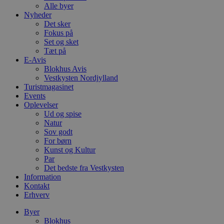
Alle byer
Nyheder
Det sker
Fokus på
Set og sket
Tæt på
E-Avis
Blokhus Avis
Vestkysten Nordjylland
Turistmagasinet
Events
Oplevelser
Ud og spise
Natur
Sov godt
For børn
Kunst og Kultur
Par
Det bedste fra Vestkysten
Information
Kontakt
Erhverv
Byer
Blokhus