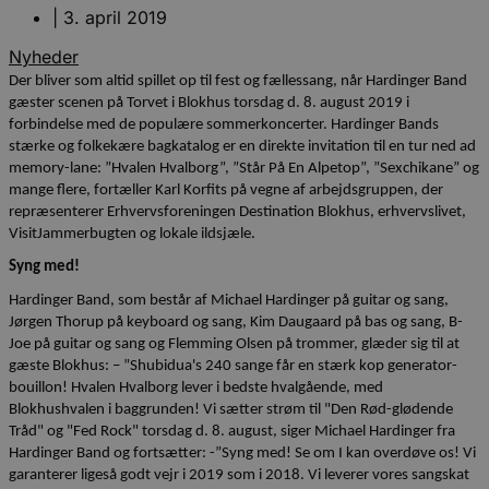
|
3. april 2019
Nyheder
Der bliver som altid spillet op til fest og fællessang, når Hardinger Band
gæster scenen på Torvet i Blokhus torsdag d. 8. august 2019 i
forbindelse med de populære sommerkoncerter. Hardinger Bands
stærke og folkekære bagkatalog er en direkte invitation til en tur ned ad
memory-lane: ”Hvalen Hvalborg”, ”Står På En Alpetop”, ”Sexchikane” og
mange flere, fortæller Karl Korfits på vegne af arbejdsgruppen, der
repræsenterer Erhvervsforeningen Destination Blokhus, erhvervslivet,
VisitJammerbugten og lokale ildsjæle.
Syng med!
Hardinger Band, som består af Michael Hardinger på guitar og sang,
Jørgen Thorup på keyboard og sang, Kim Daugaard på bas og sang, B-
Joe på guitar og sang og Flemming Olsen på trommer, glæder sig til at
gæste Blokhus: – ”Shubidua's 240 sange får en stærk kop generator-
bouillon! Hvalen Hvalborg lever i bedste hvalgående, med
Blokhushvalen i baggrunden! Vi sætter strøm til "Den Rød-glødende
Tråd" og "Fed Rock" torsdag d. 8. august, siger Michael Hardinger fra
Hardinger Band og fortsætter: -”Syng med! Se om I kan overdøve os! Vi
garanterer ligeså godt vejr i 2019 som i 2018. Vi leverer vores sangskat