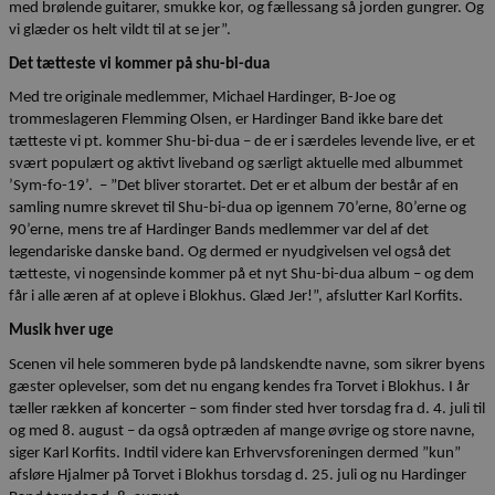
med brølende guitarer, smukke kor, og fællessang så jorden gungrer. Og
vi glæder os helt vildt til at se jer”.
Det tætteste vi kommer på shu-bi-dua
Med tre originale medlemmer, Michael Hardinger, B-Joe og
trommeslageren Flemming Olsen, er Hardinger Band ikke bare det
tætteste vi pt. kommer Shu-bi-dua – de er i særdeles levende live, er et
svært populært og aktivt liveband og særligt aktuelle med albummet
’Sym-fo-19’. – ”Det bliver storartet. Det er et album der består af en
samling numre skrevet til Shu-bi-dua op igennem 70’erne, 80’erne og
90’erne, mens tre af Hardinger Bands medlemmer var del af det
legendariske danske band. Og dermed er nyudgivelsen vel også det
tætteste, vi nogensinde kommer på et nyt Shu-bi-dua album – og dem
får i alle æren af at opleve i Blokhus. Glæd Jer!”, afslutter Karl Korfits.
Musik hver uge
Scenen vil hele sommeren byde på landskendte navne, som sikrer byens
gæster oplevelser, som det nu engang kendes fra Torvet i Blokhus. I år
tæller rækken af koncerter – som finder sted hver torsdag fra d. 4. juli til
og med 8. august – da også optræden af mange øvrige og store navne,
siger Karl Korfits. Indtil videre kan Erhvervsforeningen dermed ”kun”
afsløre Hjalmer på Torvet i Blokhus torsdag d. 25. juli og nu Hardinger