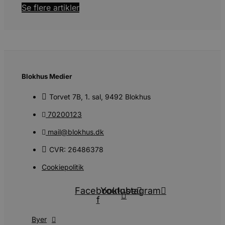
Se flere artikler
Blokhus Medier
Torvet 7B, 1. sal, 9492 Blokhus
70200123
mail@blokhus.dk
CVR: 26486378
Cookiepolitik
Facebook-
Youtube
Instagram
f
Byer