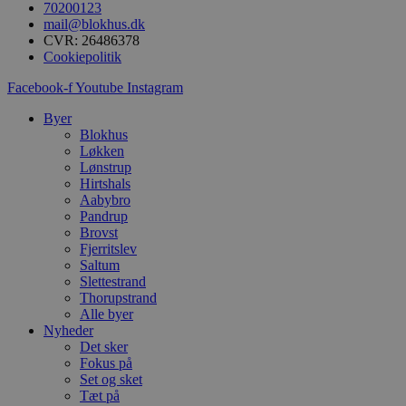
s
70200123
i
mail@blokhus.dk
g
CVR: 26486378
d
f
Cookiepolitik
h
y
Facebook-f
Youtube
Instagram
f
m
Byer
t
Blokhus
PHPSESSID
Session
C
PHP.net
Løkken
g
blokhus.dk
Lønstrup
a
Hirtshals
b
s
Aabybro
e
Pandrup
i
Brovst
d
o
Fjerritslev
v
Saltum
b
Slettestrand
D
Thorupstrand
e
g
Alle byer
n
Nyheder
h
Det sker
b
s
Fokus på
w
Set og sket
e
Tæt på
e