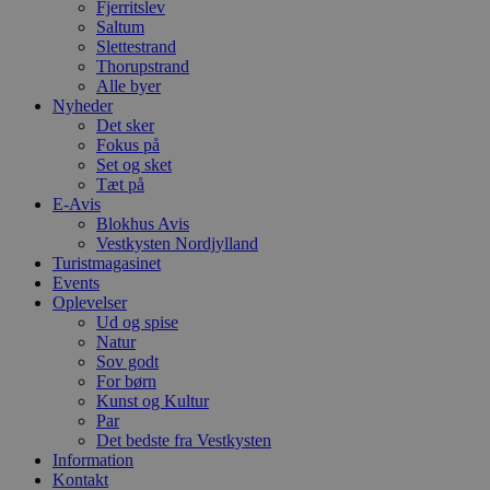
Fjerritslev
ti
Saltum
VISITOR_PRIVACY_METADATA
5 måneder
D
YouTube
Slettestrand
4 uger
b
.youtube.com
Thorupstrand
g
Alle byer
b
s
Nyheder
p
Det sker
f
Fokus på
i
w
Set og sket
r
Tæt på
p
E-Avis
b
Blokhus Avis
s
f
Vestkysten Nordjylland
p
Turistmagasinet
b
Events
p
o
Oplevelser
i
Ud og spise
d
Natur
p
Sov godt
b
f
For børn
s
Kunst og Kultur
Par
Det bedste fra Vestkysten
Information
Kontakt