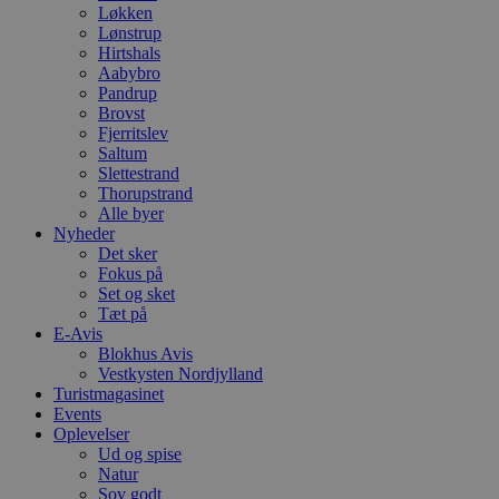
Løkken
Lønstrup
Hirtshals
Aabybro
Pandrup
Brovst
Fjerritslev
Saltum
Slettestrand
Thorupstrand
Alle byer
Nyheder
Det sker
Fokus på
Set og sket
Tæt på
E-Avis
Blokhus Avis
Vestkysten Nordjylland
Turistmagasinet
Events
Oplevelser
Ud og spise
Natur
Sov godt