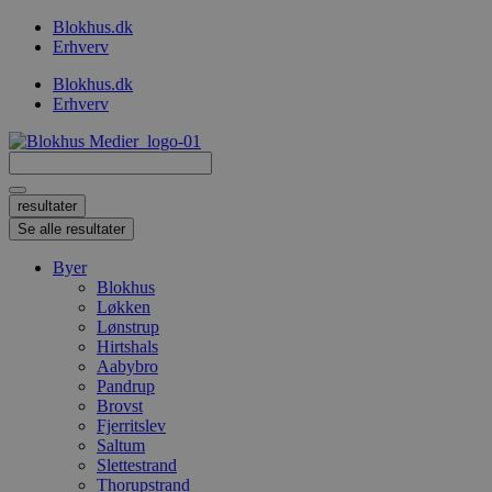
Videre
Blokhus.dk
til
Erhverv
indhold
Blokhus.dk
Erhverv
Search
...
resultater
Se alle resultater
Byer
Blokhus
Løkken
Lønstrup
Hirtshals
Aabybro
Pandrup
Brovst
Fjerritslev
Saltum
Slettestrand
Thorupstrand