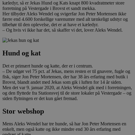
kæledyr, så er Jekas Hund og Kats knapt 800 kvadratmeter store
forretning på Vestergade i Brovst et sandt mekka.
Her tilbyder Aleks Wendel og svigerfar Jon Peter Mortensen ikke
færre end 4.600 forskellige varenumre med alt tænkeligt udstyr og
tilbehør til den oplevelse, det er at have et kæledyr.
– Og hvis vi ikke har det, så skaffer vi det, lover Aleks Wendel.
Hund og kat
Det er primært hunde og katte, der er i centrum.
– De udgør vel 75 pct. af Jekas, mens resten er til gnavere, fugle og
fisk, siger Jon Peter Mortensen, der har 38 års erfaring med butik i
Brovst, blandt andet med Jekas som gik i luften for 14 år siden.
Men det var 9. januar 2020, at Aleks Wendel gik med i forretningen,
og den flyttede fra Stationsvej til de store lokaler på Vestergade – og
siden flytningen er det kun gået fremad.
Stor webshop
Mens Aleks Wendel har tre hunde, så har Jon Peter Mortensen en
enkelt, men også katte og ikke mindre end 30 års erfaring med
opdræt af katte.