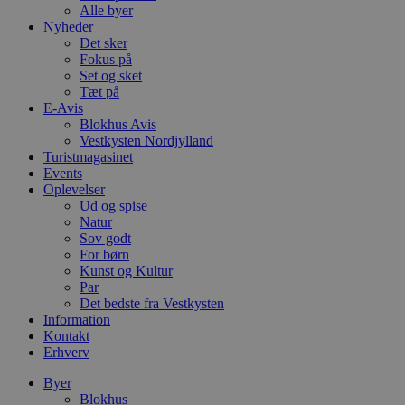
Alle byer
Nyheder
Det sker
Fokus på
Set og sket
Tæt på
E-Avis
Blokhus Avis
Vestkysten Nordjylland
Turistmagasinet
Events
Oplevelser
Ud og spise
Natur
Sov godt
For børn
Kunst og Kultur
Par
Det bedste fra Vestkysten
Information
Kontakt
Erhverv
Byer
Blokhus