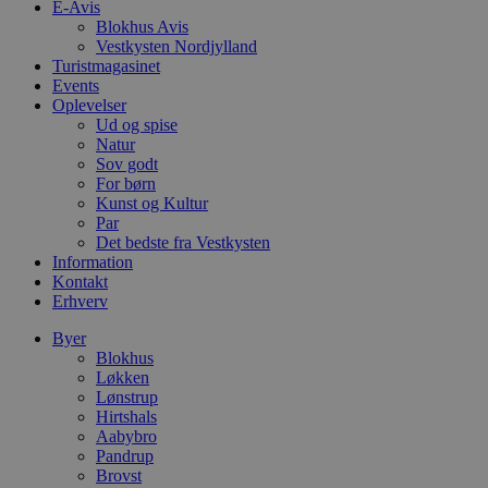
E-Avis
o
l
Blokhus Avis
e
Vestkysten Nordjylland
m
Turistmagasinet
CookieScriptConsent
4 uger 2
D
Events
CookieScript
dage
b
blokhus.dk
Oplevelser
C
Ud og spise
S
Natur
t
h
Sov godt
p
For børn
s
Kunst og Kultur
b
e
Par
a
Det bedste fra Vestkysten
S
Information
c
Kontakt
f
k
Erhverv
pys_start_session
.blokhus.dk
Session
D
Byer
b
Blokhus
o
b
Løkken
t
Lønstrup
d
Hirtshals
g
Aabybro
h
o
Pandrup
e
Brovst
h