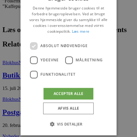
”Folkemusikprisen”, og har lige udgivet et nyt album;
”Kaffepunch”.
Denne hjemmeside bruger cookies til at
forbedre brugeroplevelsen. Ved at bruge
vores hjemmeside giver du samtykke til alle
cookies i overensstemmelse med vores
Læs om fantastiske oplevelser og events
cookiepolitik.
Læs mere
Relaterede artikler
ABSOLUT NØDVENDIGE
YDEEVNE
MÅLRETNING
Blokhus
Nyheder
Butik Skaarup i Hune
FUNKTIONALITET
15. juli 2026
ACCEPTER ALLE
Blokhus
Nyheder
AFVIS ALLE
Postgaarden til salg
VIS DETALJER
20. februar 2026
Nyheder