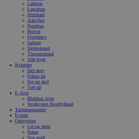
Løkken
Lønstrup
Hirtshals
Aabybro
Pandrup
Brovst
Fjerritslev
Saltum
Slettestrand
Thorupstrand
Alle byer
Nyheder
Det sker
Fokus på
Set og sket
Tæt på
E-Avis
Blokhus Avis
Vestkysten Nordjylland
Turistmagasinet
Events
Oplevelser
Ud og spise
Natur
Sov godt