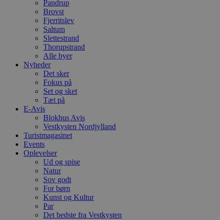
m
Pandrup
t
Brovst
Fjerritslev
PHPSESSID
Session
C
PHP.net
g
blokhus.dk
Saltum
a
Slettestrand
b
Thorupstrand
s
Alle byer
e
i
Nyheder
d
Det sker
o
Fokus på
v
b
Set og sket
D
Tæt på
e
E-Avis
g
Blokhus Avis
n
h
Vestkysten Nordjylland
b
Turistmagasinet
s
Events
w
e
Oplevelser
e
Ud og spise
o
Natur
l
Sov godt
e
m
For børn
Kunst og Kultur
CookieScriptConsent
4 uger 2
D
CookieScript
Par
dage
b
blokhus.dk
C
Det bedste fra Vestkysten