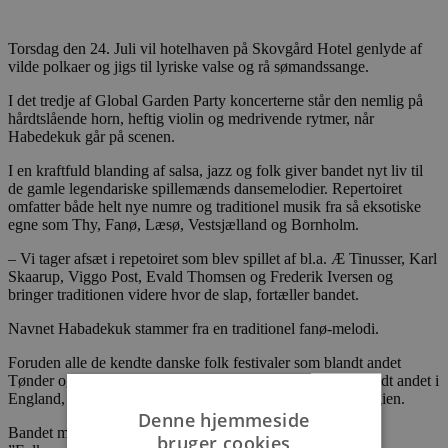
Torsdag den 24. Juli vil hotelhaven på Skovgård Hotel genlyde af
vilde polkaer og jigs til lyriske valse og rå sømandssange.
I det tredje af Global Garden Party koncerterne står den nemlig på
hårdtslående horn, heftig violin og medrivende rytmer, når
Habedekuk går på scenen.
I en kraftfuld blanding af salsa, jazz og folk giver bandet nyt liv til
de gamle legendariske spillemænds dansemelodier. Repertoiret
omfatter både helt nye numre og traditionel musik fra så eksotiske
egne som Thy, Fanø, Læsø, Vestsjælland og Bornholm.
– Vi tager afsæt i repetoiret som blev spillet af bl.a. Æ Tinusser, Karl
Skaarup, Viggo Post, Evald Thomsen og Frederik Iversen og
bringer traditionen videre hvor de slap, fortæller bandet.
Navnet Habadekuk stammer fra en traditionel fanø-melodi.
Foruden alle de kendte danske folk festivaler som blandt andet
Tønder og Skagen, har bandet også optrådt i udlandet, blandt andet i
England, Canada, Sverige, Irland, Frankrig, Norge og Belgien.
Denne hjemmeside
Bandet modtog på den netop overståede Skagen Festival
bruger cookies