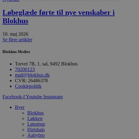
Absolut nødvendige
Ydeevne
Løbeglæde førte til nye venskaber i
Blokhus
Målretning
Funktionalitet
Absolut nødvendige cookies muliggør
10. maj 2026
hjemmesidens grundlæggende funktionalitet
Se flere artikler
såsom brugerlogin og kontoadministration.
Hjemmesiden kan ikke bruges korrekt uden de
absolut nødvendige cookies.
Blokhus Medier
Udbyder
/
Navn
Udløbsdato
B
Torvet 7B, 1. sal, 9492 Blokhus
Domæne
70200123
pys_session_limit
.blokhus.dk
59 minutter
D
mail@blokhus.dk
57
b
CVR: 26486378
sekunder
b
Cookiepolitik
m
b
u
Facebook-f
Youtube
Instagram
s
s
Byer
i
Blokhus
g
d
Løkken
f
Lønstrup
h
Hirtshals
y
f
Aabybro