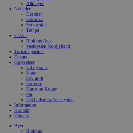
Alle byer
Nyheder
Det sker
Fokus på
Set og sket
Tæt på
E-Avis
Blokhus Avis
Vestkysten Nordjylland
Turistmagasinet
Events
Oplevelser
Ud og spise
Natur
Sov godt
For børn
Kunst og Kultur
Par
Det bedste fra Vestkysten
Information
Kontakt
Erhverv
Byer
Blokhus