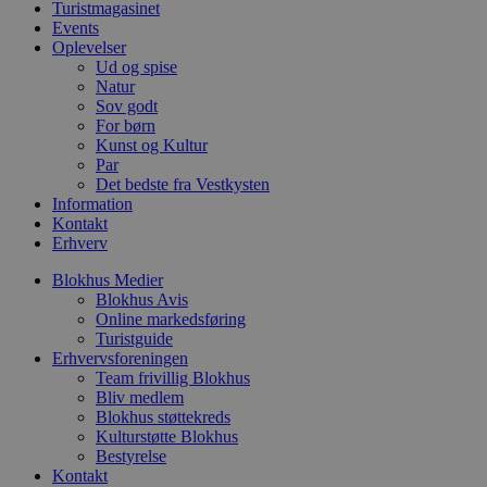
f
Turistmagasinet
i
Events
w
Oplevelser
r
p
Ud og spise
b
Natur
s
Sov godt
f
For børn
p
b
Kunst og Kultur
p
Par
o
Det bedste fra Vestkysten
i
d
Information
p
Kontakt
b
Erhverv
f
s
Blokhus Medier
Blokhus Avis
Online markedsføring
Turistguide
Erhvervsforeningen
Udbyder
/
Navn
Udløbsdato
Beskrivelse
Team frivillig Blokhus
Domæne
Udbyder
/
Navn
Udløbsdato
Beskrivelse
Bliv medlem
Domæne
pys_first_visit
.blokhus.dk
1 uge
Denne cookie
Udbyder
/
Blokhus støttekreds
Navn
Udløbsdato
Beskr
bruges til at
_gid
1 dag
Denne cookie
Google LLC
Domæne
Kulturstøtte Blokhus
bestemme den
Google Anal
.blokhus.dk
Bestyrelse
første gang
gemmer og 
_gcl_au
2 måneder
Denne
Google LLC
brugeren besøgte
Kontakt
unik værdi 
4 uger
indsti
.blokhus.dk