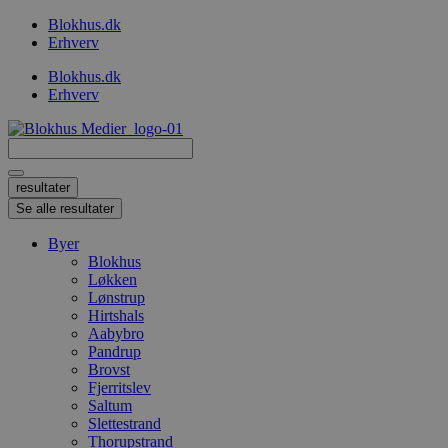
Videre
Blokhus.dk
til
Erhverv
indhold
Blokhus.dk
Erhverv
Search
...
resultater
Se alle resultater
Byer
Blokhus
Løkken
Lønstrup
Hirtshals
Aabybro
Pandrup
Brovst
Fjerritslev
Saltum
Slettestrand
Thorupstrand