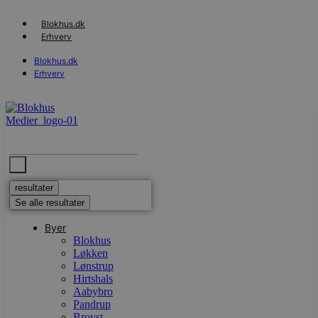
Videre
til
Blokhus.dk
indhold
Erhverv
Blokhus.dk
Erhverv
Search
...
resultater
Se alle resultater
Byer
Blokhus
Løkken
Lønstrup
Hirtshals
Aabybro
Pandrup
Brovst