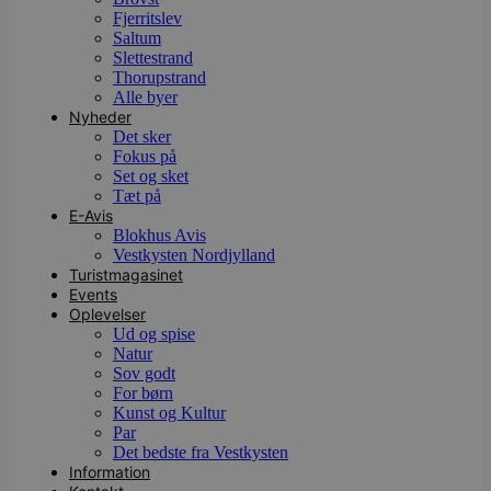
Fjerritslev
Saltum
Slettestrand
Thorupstrand
Alle byer
Nyheder
Det sker
Fokus på
Set og sket
Tæt på
E-Avis
Blokhus Avis
Vestkysten Nordjylland
Turistmagasinet
Events
Oplevelser
Ud og spise
Natur
Sov godt
For børn
Kunst og Kultur
Par
Det bedste fra Vestkysten
Information