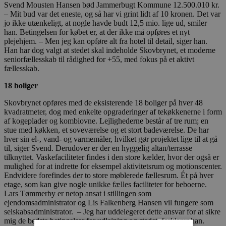
Svend Mousten Hansen bød Jammerbugt Kommune 12.500.010 kr.
– Mit bud var det eneste, og så har vi grint lidt af 10 kronen. Det var
jo ikke utænkeligt, at nogle havde budt 12,5 mio. lige ud, smiler
han. Betingelsen for købet er, at der ikke må opføres et nyt
plejehjem. – Men jeg kan opføre alt fra hotel til detail, siger han.
Han har dog valgt at stedet skal indeholde Skovbrynet, et moderne
seniorfællesskab til rådighed for +55, med fokus på et aktivt
fællesskab.
18 boliger
Skovbrynet opføres med de eksisterende 18 boliger på hver 48
kvadratmeter, dog med enkelte opgraderinger af tekøkkenerne i form
af kogeplader og kombiovne. Lejlighederne består af tre rum; en
stue med køkken, et soveværelse og et stort badeværelse. De har
hver sin el-, vand- og varmemåler, hvilket gør projektet lige til at gå
til, siger Svend. Derudover er der en hyggelig altan/terrasse
tilknyttet. Vaskefaciliteter findes i den store kælder, hvor der også er
mulighed for at indrette for eksempel aktivitetsrum og motionscenter.
Endvidere forefindes der to store møblerede fællesrum. Ét på hver
etage, som kan give nogle unikke fælles faciliteter for beboerne.
Lars Tømmerby er netop ansat i stillingen som
ejendomsadministrator og Lis Falkenberg Hansen vil fungere som
selskabsadministrator. – Jeg har uddelegeret dette ansvar for at sikre
mig de bedste betingelser for udlejning og stedet, forklarer han.