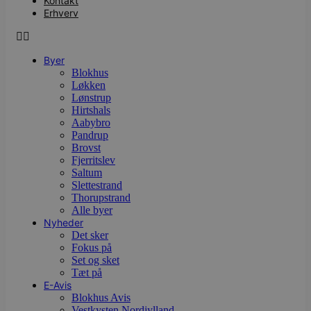
Kontakt
Erhverv
Byer
Blokhus
Løkken
Lønstrup
Hirtshals
Aabybro
Pandrup
Brovst
Fjerritslev
Saltum
Slettestrand
Thorupstrand
Alle byer
Nyheder
Det sker
Fokus på
Set og sket
Tæt på
E-Avis
Blokhus Avis
Vestkysten Nordjylland