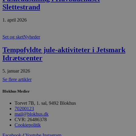
f
Slettestrand
h
y
f
m
1. april 2026
t
PHPSESSID
Session
C
PHP.net
g
Set og sket
Nyheder
blokhus.dk
a
b
Tempofyldte jule-aktiviteter i Jetsmark
s
e
Idrætscenter
i
d
o
v
5. januar 2026
b
D
Se flere artikler
e
g
Blokhus Medier
n
h
b
Torvet 7B, 1. sal, 9492 Blokhus
s
70200123
w
e
mail@blokhus.dk
e
CVR: 26486378
o
Cookiepolitik
l
e
m
Facebook-f
Youtube
Instagram