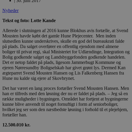
|
30. juni 2017
Nyheder
Tekst og foto: Lotte Kande
Allerede i slutningen af 2016 kunne Blokhus avis fortælle, at Svend
Mousten havde købt det gamle Hune Plejecenter. Men inden
slutsedlen kunne underskrives, skulle en god del bureaukrati falde
på plads. Da salget overfører en offentlig ejendom med almene
boliger til privat regi, skal Ministeriet for Udlændinge, Integration og
Bolig godkende salget og Landsbyggefonden godkende handelen.
Det er netop faldet på plads, ligesom Jammerbugt Kommune og
ejeren Nørresundby Boligselskab har givet grønt lys. Dermed Kan
ægteparret Svend Mousten Hansen og Lis Falkenberg Hansen fra
Hune nu kalde sig ejere af Skovbrynet.
Det har været en lang proces fortæller Svend Mousten Hansen. Men
han er tilfreds med den løsning der nu er faldet på plads. – Jeg så en
række muligheder i bygningen. Området har fortjent at bygningerne
kunne blive anvendt til noget fornuftigt i form af seniorboliger,
hvilket jeg ser som den næstbedste løsning i forhold til et plejehjem,
fortæller han.
12.500.010 kr.