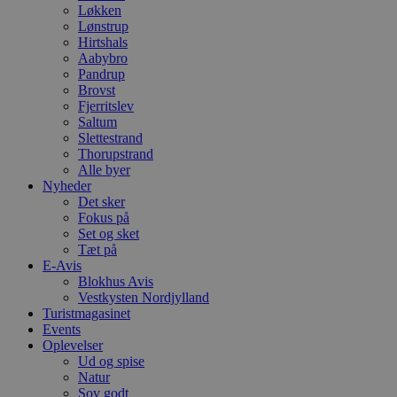
Løkken
Lønstrup
Hirtshals
Aabybro
Pandrup
Brovst
Fjerritslev
Saltum
Slettestrand
Thorupstrand
Alle byer
Nyheder
Det sker
Fokus på
Set og sket
Tæt på
E-Avis
Blokhus Avis
Vestkysten Nordjylland
Turistmagasinet
Events
Oplevelser
Ud og spise
Natur
Sov godt