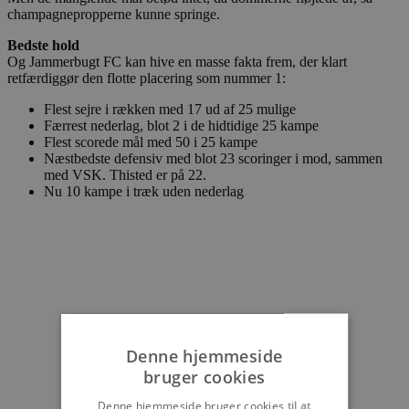
champagnepropperne kunne springe.
Bedste hold
Og Jammerbugt FC kan hive en masse fakta frem, der klart
retfærdiggør den flotte placering som nummer 1:
Flest sejre i rækken med 17 ud af 25 mulige
Færrest nederlag, blot 2 i de hidtidige 25 kampe
Flest scorede mål med 50 i 25 kampe
Næstbedste defensiv med blot 23 scoringer i mod, sammen
med VSK. Thisted er på 22.
Nu 10 kampe i træk uden nederlag
Denne hjemmeside
bruger cookies
Denne hjemmeside bruger cookies til at