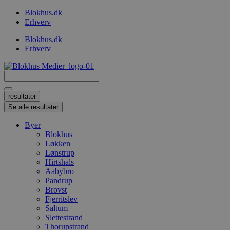
Videre
Blokhus.dk
til
Erhverv
indhold
Blokhus.dk
Erhverv
Search
...
resultater
Se alle resultater
Byer
Blokhus
Løkken
Lønstrup
Hirtshals
Aabybro
Pandrup
Brovst
Fjerritslev
Saltum
Slettestrand
Thorupstrand