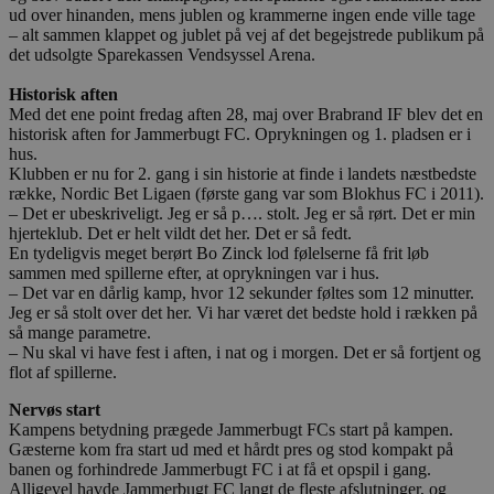
ud over hinanden, mens jublen og krammerne ingen ende ville tage
– alt sammen klappet og jublet på vej af det begejstrede publikum på
det udsolgte Sparekassen Vendsyssel Arena.
Historisk aften
Med det ene point fredag aften 28, maj over Brabrand IF blev det en
historisk aften for Jammerbugt FC. Oprykningen og 1. pladsen er i
hus.
Klubben er nu for 2. gang i sin historie at finde i landets næstbedste
række, Nordic Bet Ligaen (første gang var som Blokhus FC i 2011).
– Det er ubeskriveligt. Jeg er så p…. stolt. Jeg er så rørt. Det er min
hjerteklub. Det er helt vildt det her. Det er så fedt.
En tydeligvis meget berørt Bo Zinck lod følelserne få frit løb
sammen med spillerne efter, at oprykningen var i hus.
– Det var en dårlig kamp, hvor 12 sekunder føltes som 12 minutter.
Jeg er så stolt over det her. Vi har været det bedste hold i rækken på
så mange parametre.
– Nu skal vi have fest i aften, i nat og i morgen. Det er så fortjent og
flot af spillerne.
Nervøs start
Kampens betydning prægede Jammerbugt FCs start på kampen.
Gæsterne kom fra start ud med et hårdt pres og stod kompakt på
banen og forhindrede Jammerbugt FC i at få et opspil i gang.
Alligevel havde Jammerbugt FC langt de fleste afslutninger, og