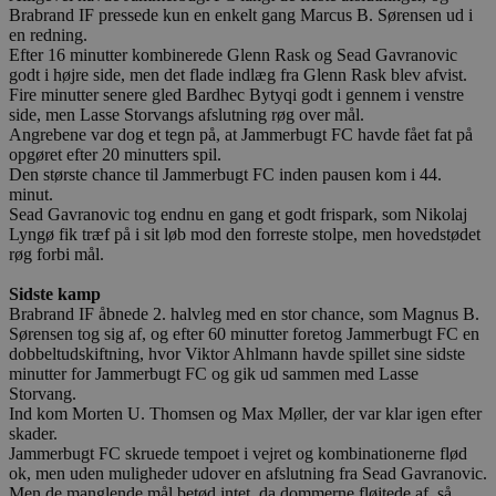
Brabrand IF pressede kun en enkelt gang Marcus B. Sørensen ud i
en redning.
Efter 16 minutter kombinerede Glenn Rask og Sead Gavranovic
godt i højre side, men det flade indlæg fra Glenn Rask blev afvist.
Fire minutter senere gled Bardhec Bytyqi godt i gennem i venstre
side, men Lasse Storvangs afslutning røg over mål.
Angrebene var dog et tegn på, at Jammerbugt FC havde fået fat på
opgøret efter 20 minutters spil.
Den største chance til Jammerbugt FC inden pausen kom i 44.
minut.
Sead Gavranovic tog endnu en gang et godt frispark, som Nikolaj
Lyngø fik træf på i sit løb mod den forreste stolpe, men hovedstødet
røg forbi mål.
Sidste kamp
Brabrand IF åbnede 2. halvleg med en stor chance, som Magnus B.
Sørensen tog sig af, og efter 60 minutter foretog Jammerbugt FC en
dobbeltudskiftning, hvor Viktor Ahlmann havde spillet sine sidste
minutter for Jammerbugt FC og gik ud sammen med Lasse
Storvang.
Ind kom Morten U. Thomsen og Max Møller, der var klar igen efter
skader.
Jammerbugt FC skruede tempoet i vejret og kombinationerne flød
ok, men uden muligheder udover en afslutning fra Sead Gavranovic.
Men de manglende mål betød intet, da dommerne fløjtede af, så