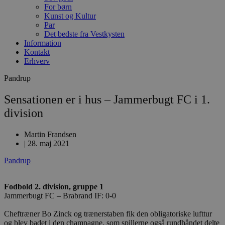
For børn
Kunst og Kultur
Par
Det bedste fra Vestkysten
Information
Kontakt
Erhverv
Pandrup
Sensationen er i hus – Jammerbugt FC i 1.
division
Martin Frandsen
|
28. maj 2021
Pandrup
Fodbold 2. division, gruppe 1
Jammerbugt FC – Brabrand IF: 0-0
Cheftræner Bo Zinck og trænerstaben fik den obligatoriske lufttur
og blev badet i den champagne, som spillerne også rundhåndet delte