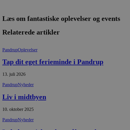
PHPSESSID
Session
C
PHP.net
g
blokhus.dk
a
b
Læs om fantastiske oplevelser og events
s
e
i
Relaterede artikler
d
o
v
b
D
Pandrup
Oplevelser
e
g
Tap dit eget ferieminde i Pandrup
n
h
b
s
13. juli 2026
w
e
Pandrup
Nyheder
e
o
l
Liv i midtbyen
e
m
10. oktober 2025
CookieScriptConsent
4 uger 2
D
CookieScript
dage
b
blokhus.dk
C
Pandrup
Nyheder
S
t