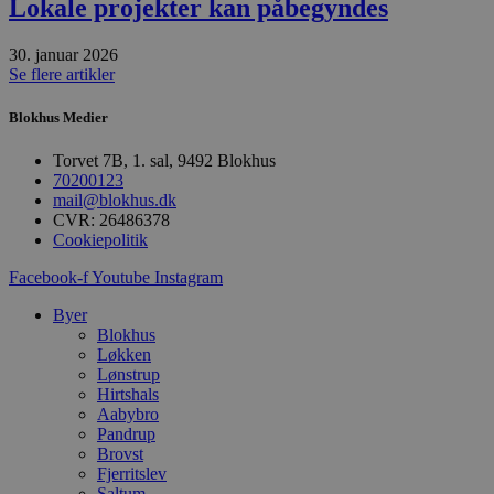
h
Lokale projekter kan påbegyndes
p
s
b
30. januar 2026
e
Se flere artikler
a
S
c
Blokhus Medier
f
k
Torvet 7B, 1. sal, 9492 Blokhus
pys_start_session
.blokhus.dk
Session
D
70200123
b
mail@blokhus.dk
o
b
CVR: 26486378
t
Cookiepolitik
d
g
Facebook-f
Youtube
Instagram
h
o
e
Byer
h
Blokhus
ti
Løkken
VISITOR_PRIVACY_METADATA
5 måneder
D
Lønstrup
YouTube
4 uger
b
.youtube.com
Hirtshals
g
Aabybro
b
Pandrup
s
p
Brovst
f
Fjerritslev
i
Saltum