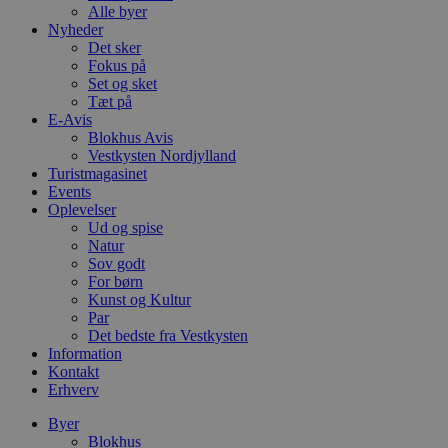
Alle byer
Nyheder
Det sker
Fokus på
Set og sket
Tæt på
E-Avis
Blokhus Avis
Vestkysten Nordjylland
Turistmagasinet
Events
Oplevelser
Ud og spise
Natur
Sov godt
For børn
Kunst og Kultur
Par
Det bedste fra Vestkysten
Information
Kontakt
Erhverv
Byer
Blokhus