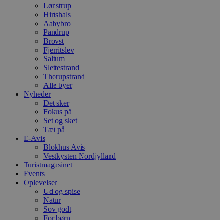
Lønstrup
Hirtshals
Aabybro
Pandrup
Brovst
Fjerritslev
Saltum
Slettestrand
Thorupstrand
Alle byer
Nyheder
Det sker
Fokus på
Set og sket
Tæt på
E-Avis
Blokhus Avis
Vestkysten Nordjylland
Turistmagasinet
Events
Oplevelser
Ud og spise
Natur
Sov godt
For børn