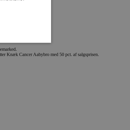
ppemarked.
øtter Knæk Cancer Aabybro med 50 pct. af salgsprisen.
ministration. Hjemmesiden
e gange en bruger kan
given periode, der forsøger
misbrug af tjenester.
-sproget. Dette er en
 variabler for
enereret nummer, hvordan
n et godt eksempel er at
 siderne.