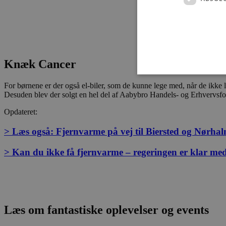
Knæk Cancer
For børnene er der også el-biler, som de kunne lege med, når de ikke
Desuden blev der solgt en hel del af Aabybro Handels- og Erhvervsfor
Opdateret:
Absolut nødvendige cookies
kan ikke bruges korrekt ude
> Læs også: Fjernvarme på vej til Biersted og Nørhal
Navn
> Kan du ikke få fjernvarme – regeringen er klar m
pys_session_limit
PHPSESSID
Læs om fantastiske oplevelser og events