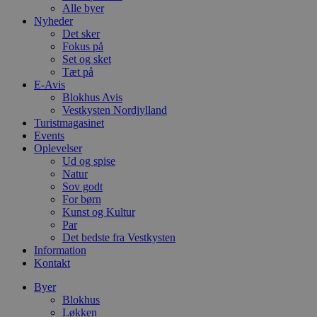
Alle byer
Nyheder
Det sker
Fokus på
Set og sket
Tæt på
E-Avis
Blokhus Avis
Vestkysten Nordjylland
Turistmagasinet
Events
Oplevelser
Ud og spise
Natur
Sov godt
For børn
Kunst og Kultur
Par
Det bedste fra Vestkysten
Information
Kontakt
Byer
Blokhus
Løkken