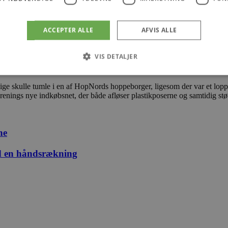
ACCEPTER ALLE
AFVIS ALLE
VIS DETALJER
 lige skulle tumle i en af HopNords hoppeborger, ligesom der var et lo
enings nye indkøbsnet, der både afløser plastikposerne og samtidig st
Absolut nødvendige
Ydeevne
Målretning
Funktionalitet
 muliggør hjemmesidens grundlæggende funktionalitet såsom brugerlogin og kontoad
n de absolut nødvendige cookies.
ne
Udbyder
/
Udløbsdato
Beskrivelse
Domæne
ed en håndsrækning
.blokhus.dk
59 minutter
Denne cookie bruges til at begrænse, hvor mang
57
udløse visse server-sidefunktioner inden for en 
sekunder
at forbedre hjemmesidens ydeevne og forhindre 
Session
Cookie genereret af applikationer baseret på PHP
PHP.net
generel identifikator, der bruges til at opretholde
blokhus.dk
brugersessioner. Det er normalt et tilfældigt g
det bruges kan være specifikt for webstedet, me
opretholde en logget status for en bruger mellem