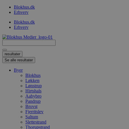
Videre
Blokhus.dk
til
Erhverv
indhold
Blokhus.dk
Erhverv
Search
...
resultater
Se alle resultater
Byer
Blokhus
Løkken
Lønstrup
Hirtshals
Aabybro
Pandrup
Brovst
Fjerritslev
Saltum
Slettestrand
Thorupstrand